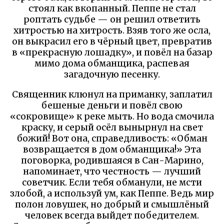
стоял как вкопанный. Пеппе не стал
роптать судьбе — он решил ответить
хитростью на хитрость. Взяв того же осла,
он выкрасил его в чёрный цвет, превратив
в «прекрасную лошадку», и повёл на базар
мимо дома обманщика, распевая
загадочную песенку.
Священник клюнул на приманку, заплатил
бешеные деньги и повёл свою
«сокровище» к реке мыть. Но вода смочила
краску, и серый осёл вынырнул на свет
божий! Вот она, справедливость: «Обман
возвращается в дом обманщика!» Эта
поговорка, родившаяся в Сан-Марино,
напоминает, что честность — лучший
советчик. Если тебя обманули, не мсти
злобой, а используй ум, как Пеппе. Ведь мир
полон ловушек, но добрый и смышлёный
человек всегда выйдет победителем.