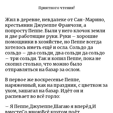
Приятного чтения!
Жил в деревне, невдалеке от Сан-Марино,
крестьянин Джузеппе Франчози, а
попросту Пеппе. Были у него клочок земли
и две работящие руки. Руки – хорошие
помощники в хозяйстве, но Пеппе всегда
хотелось иметь ещё и осла. Сольдо да
сольдо – два сольди, два сольди да сольдо
– три сольди. Так и копил Пеппе, пока не
скопил столько, что можно было
отправляться на базар за ослом.
В первое же воскресенье Пеппе,
наряженный, как на праздник, с цветком за
ухом, зашагал на базар. Идёт он и
распевает во всё горло:
– Я Пеппе,Джузеппе,Шагаю я вперёд,И
вместеСо мноюВсё кругом поёт.