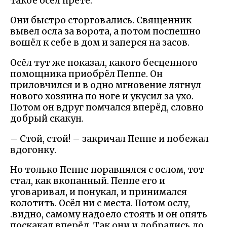
такое осёл прете.
Они быстро сторговались. Священник
вывел осла за ворота, а потом поспешно
вошёл к себе в дом и заперся на засов.
Осёл тут же показал, какого бесценного
помощника приобрёл Пеппе. Он
приловчился и в одно мгновение лягнул
нового хозяина по ноге и укусил за ухо.
Потом он вдруг помчался вперёд, словно
добрый скакун.
– Стой, стой! – закричал Пеппе и побежал
вдогонку.
Но только Пеппе поравнялся с ослом, тот
стал, как вкопанный. Пеппе его и
уговаривал, и понукал, и принимался
колотить. Осёл ни с места. Потом ослу,
.видно, самому надоело стоять и он опять
поскакал вперёд. Так они и добрались до