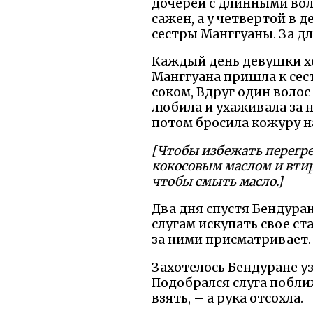
дочерей с длинными воло
сажен, а у четвертой в 
сестры Манггуаны. За д
Каждый день девушки хо
Манггуана пришла к сес
соком, Вдруг один волос 
любила и ухаживала за н
потом бросила кожуру на
[Чтобы избежать перегре
кокосовым маслом и втир
чтобы смыть масло.]
Два дня спустя Бендуран
слугам искупать свое ст
за ними присматривает. 
Захотелось Бендуране узн
Подобрался слуга поближ
взять, – а рука отсохла.