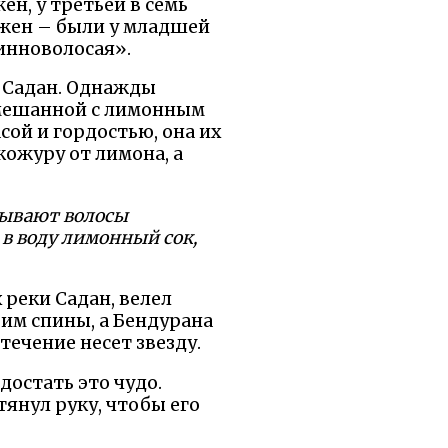
ен, у третьей в семь
сажен – были у младшей
инноволосая».
у Садан. Однажды
 смешанной с лимонным
асой и гордостью, она их
кожуру от лимона, а
зывают волосы
 в воду лимонный сок,
 реки Садан, велел
 им спины, а Бендурана
течение несет звезду.
достать это чудо.
тянул руку, чтобы его