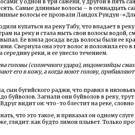
сами: у одной в три сажени, у другой в пять саж
десять. Самые длинные волосы – в семнадцать 
линные волосы ее прозвали Ландох Рундун-«Дл
дили купаться на реку Табу, что впадает в рек
трам на реку и стала мыть свои волосы водой,
выпал. Ее взяла досада: ведь волосы были ее кр
ими. Свернула она этот волос и положила его в 
 середину реки, и ее унесло течением.
ва головы (солнечного удара), индонезийцы сма
ают его в кожу, а когда моют голову, прибавляют
а, сын бугийского раджи, что правил в низовьях
адо буйволов. Загнали они буйволов в реку, трут
Вдруг видит он: что-то блестит на реке, словно 
ать, что это такое, и приказал он одному слуге 
е, глядит: как будто лимон плывет. Только про