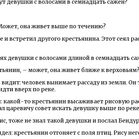
тут девушки с волосами в семнадцать сажен?
 Может, она живет выше по течению?
и встретил другого крестьянина. Этот сеял ра
аях девушки с волосами длиной в семнадцать с
стьянин, – может, она живет ближе к верховьям
видит: человек вынимает рассаду из земли. Он 
дти вверх по реке.
: какой-то крестьянин высаживает рисовую расс
дал царевичу совет искать девушку выше по реке
ис, тоже не знал такой девушки и послал Бенду
дел: крестьянин отгоняет с поля птиц. Рису нег