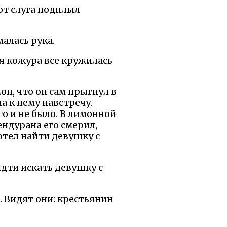
от слуга подплыл
малась рука.
ая кожура все кружилась
он, что он сам прыгнул в
а к нему навстречу.
го и не было. В лимонной
ендурана его смерил,
хотел найти девушку с
идти искать девушку с
. Видят они: крестьянин