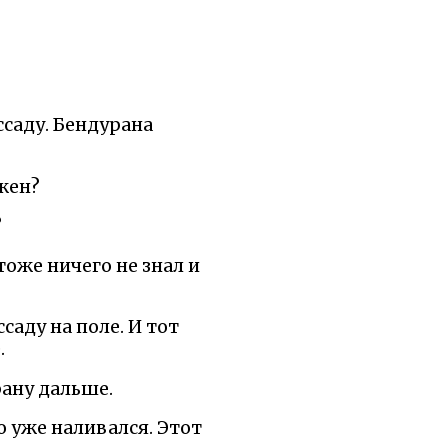
ссаду. Бендурана
ажен?
?
тоже ничего не знал и
аду на поле. И тот
.
рану дальше.
о уже наливался. Этот