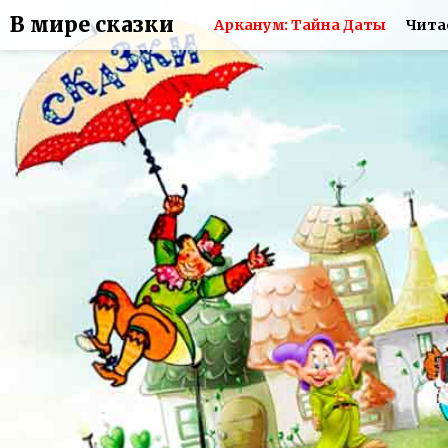
В мире сказки
Арканум: Тайна Даты
Чита