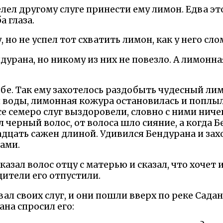
лел другому слуге принести ему лимон. Едва эт
а глаза.
, но не успел тот схватить лимон, как у него сло
дурана, но никому из них не повезло. А лимонн
ебе. Так ему захотелось раздобыть чудесный лим
я воды, лимонная кожура остановилась и поплыл
все семеро слуг выздоровели, словно с ними ниче
черный волос, от волоса шло сияние, а когда Б
надцать сажен длиной. Удивился Бендурана и за
ами.
казал волос отцу с матерью и сказал, что хочет 
ители его отпустили.
ал своих слуг, и они пошли вверх по реке Садан
на спросил его: