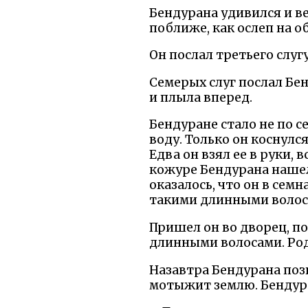
Бендурана удивился и ве
поближе, как ослеп на об
Он послал третьего слугу
Семерых слуг послал Бен
и плыла вперед.
Бендуране стало не по с
воду. Только он коснулс
Едва он взял ее в руки, 
кожуре Бендурана нашел 
оказалось, что он в сем
такими длинными волос
Пришел он во дворец, по
длинными волосами. Род
Назавтра Бендурана позв
мотыжит землю. Бендура