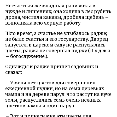
Несчастная же младшая рани жила в
нужде и лишениях; она ходила в лес рубить
дрова, чистила канавы, дробила щебень –
выполняла всю черную работу.
Шло время, а счастье не улыбалось радже;
не было счастья и его государству. Дворец
запустел, в царском саду не распускались
цветы, раджа не совершал пуджу (П у д ж а
– богослужение.).
Однажды к радже пришел садовник и
сказал:
– У меня нет цветов для совершения
ежедневной пуджи, но на семи деревьях
чампа и на дереве парул, что растут на куче
золы, распустились семь очень нежных
цветков чампа и один парул.
– Вот и принеси мне эти цветы для