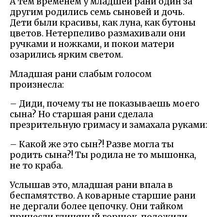
А тем временем у младшей рани один за
другим родились семь сыновей и дочь.
Дети были красивы, как луна, как бутоны
цветов. Нетерпеливо размахивали они
ручками и ножками, и покои матери
озарились ярким светом.
Младшая рани слабым голосом
произнесла:
– Диди, почему ты не показываешь моего
сына? Но старшая рани сделала
презрительную гримасу и замахала руками:
– Какой же это сын?! Разве могла ты
родить сына?! Ты родила не то мышонка,
не то краба.
Услышав это, младшая рани впала в
беспамятство. А коварные старшие рани
не дергали более цепочку. Они тайком
принесли глиняный горшок, положили