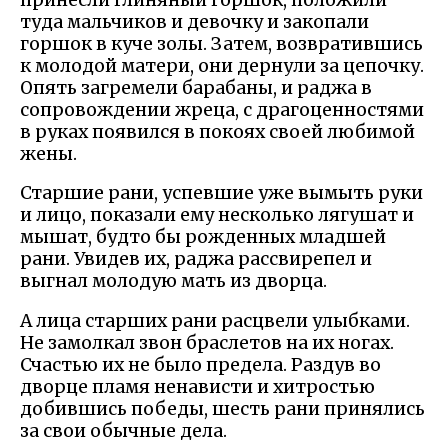
туда мальчиков и девочку и закопали
горшок в куче золы. Затем, возвратившись
к молодой матери, они дернули за цепочку.
Опять загремели барабаны, и раджа в
сопровождении жреца, с драгоценностями
в руках появился в покоях своей любимой
жены.
Старшие рани, успевшие уже вымыть руки
и лицо, показали ему несколько лягушат и
мышат, будто бы рожденных младшей
рани. Увидев их, раджа рассвирепел и
выгнал молодую мать из дворца.
А лица старших рани расцвели улыбками.
Не замолкал звон браслетов на их ногах.
Счастью их не было предела. Раздув во
дворце пламя ненависти и хитростью
добившись победы, шесть рани принялись
за свои обычные дела.