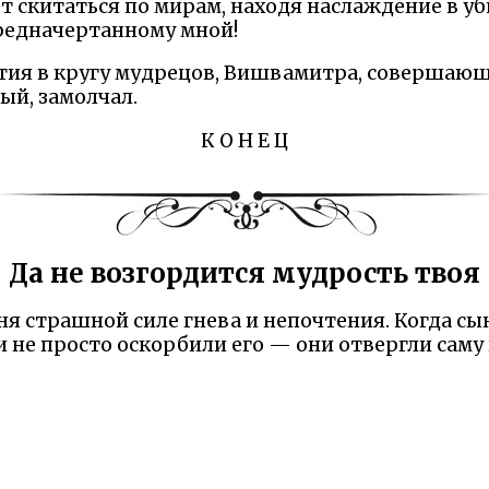
 скитаться по мирам, находя наслаждение в уб
предначертанному мной!
тия в кругу мудрецов, Вишвамитра, совершающ
й, замолчал.
К О Н Е Ц
Да не возгордится мудрость твоя
ня страшной силе гнева и непочтения. Когда с
и не просто оскорбили его — они отвергли саму
м против сострадания, а гордыня — тюрьмой для
я мудрость превращается в яд, если не смягче
ы поразило меня своей неотвратимостью. Сем
на одного высокомерного слова. Теперь я виж
е однажды, они уже не возвращаются. Даже 