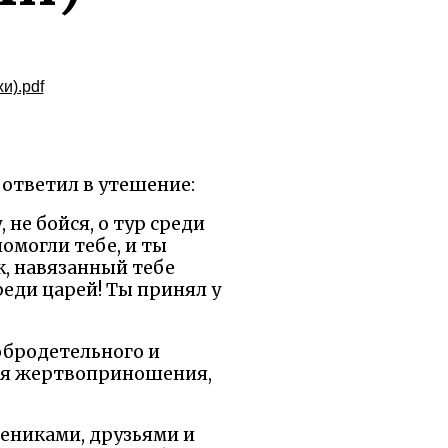
и).pdf
ответил в утешение:
 не бойся, о тур среди
омогли тебе, и ты
, навязанный тебе
реди царей! Ты принял у
обродетельного и
ля жертвоприношения,
чениками, друзьями и