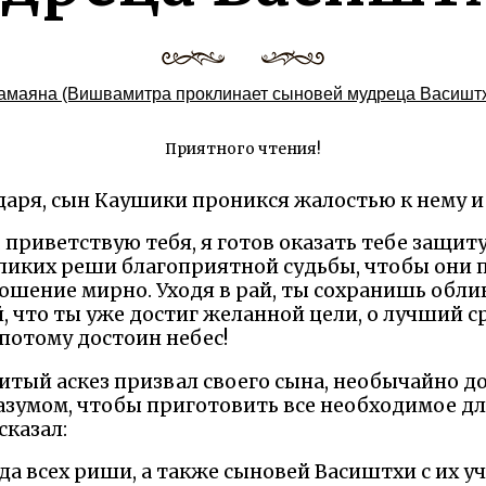
амаяна (Вишвамитра проклинает сыновей мудреца Васиштх
Приятного чтения!
аря, сын Каушики проникся жалостью к нему и 
приветствую тебя, я готов оказать тебе защиту,
еликих реши благоприятной судьбы, чтобы они п
ение мирно. Уходя в рай, ты сохранишь облик
, что ты уже достиг желанной цели, о лучший с
потому достоин небес!
итый аскез призвал своего сына, необычайно д
азумом, чтобы приготовить все необходимое д
сказал:
да всех риши, а также сыновей Васиштхи с их у