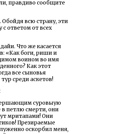
ли, правдиво сообщите
 Обойдя всю страну, эти
с ответом от всех
дайи. Что же касается
в: «Как боги, риши и
димом воином во имя
денного? Как этот
гда все сыновья
 тур среди аскетов!
:
совершающим суровыую
 в петлю смерти, они
нут мритапами! Они
тиков! Презираемые
служенно оскорбил меня,