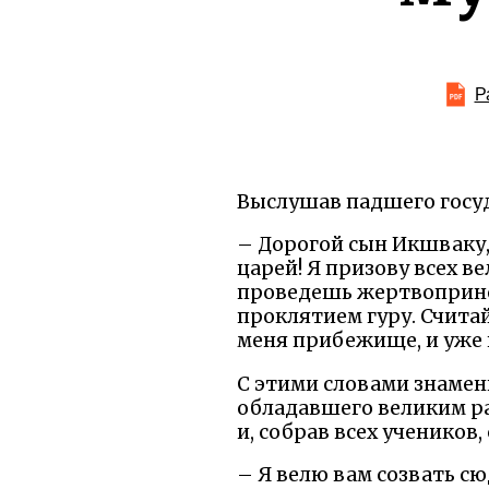
Р
Выслушав падшего госуд
– Дорогой сын Икшваку, 
царей! Я призову всех в
проведешь жертвопринош
проклятием гуру. Считай
меня прибежище, и уже 
С этими словами знамен
обладавшего великим р
и, собрав всех учеников, 
– Я велю вам созвать сю