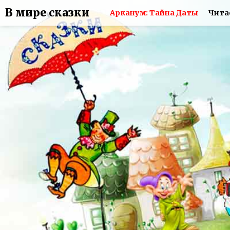
В мире сказки
Арканум: Тайна Даты
Чита