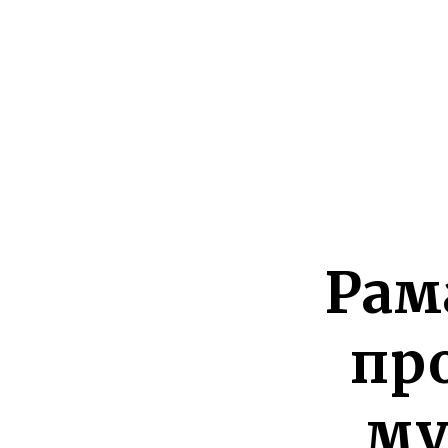
Рам
пр
му