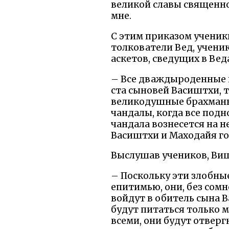
великой славы священно
мне.
С этим приказом ученик
толкователи Вед, учени
аскетов, сведущих в Вед
– Все дваждыроденные и
ста сыновей Васиштхи, т
великодушные брахманы
чандалы, когда все под
чандала вознесется на 
Васиштхи и Маходайя гов
Выслушав учеников, Виш
– Поскольку эти злобн
епитимью, они, без сомн
войдут в обитель сына 
будут питаться только 
всеми, они будут отвер