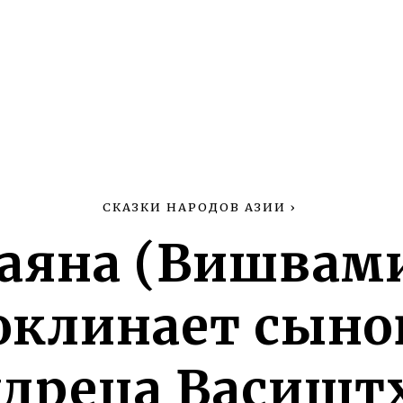
СКАЗКИ НАРОДОВ АЗИИ
›
аяна (Вишвам
оклинает сыно
дреца Васишт