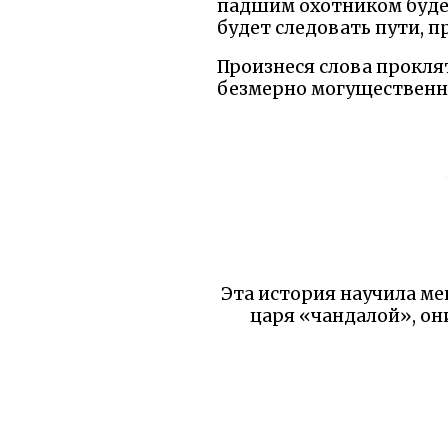
падшим охотником будет
будет следовать пути, 
Произнеся слова прокля
безмерно могущественны
Эта история научила ме
царя «чандалой», он
учёность стала оружие
самая велика
Проклятие Вишвамитр
собачьим мясом — це
стрелам — выпущенны