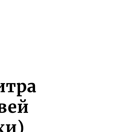
итра
вей
хи)