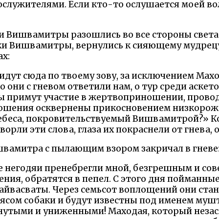
служителями. Если кто-то ослушается моей во
и Вишвамитры разошлись во все стороны света.
ки Вишвамитры, вернулись к сияющему мудрецу 
ах:
дут сюда по твоему зову, за исключением Махо
о они с гневом ответили нам, о тур среди аскето
 примут участие в жертвоприношении, прово
ношения осквернены прикосновением низкорож
небеса, покровительствуемый Вишвамитрой?» Ко
орли эти слова, глаза их покраснели от гнева, о
вамитра с пылающим взором закричал в гневе
ые негодяи пренебрегли мной, безгрешным и 
ения, обратятся в пепел. С этого дня пойманные
Вайвасваты. Через семьсот воплощений они ста
мясом собаки и будут известны под именем муш
гнутыми и униженными! Маходая, который неза