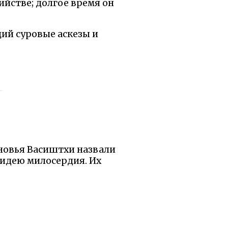
ийстве; долгое время он
ий суровые аскезы и
ыновья Васиштхи назвали
 идею милосердия. Их
 разума. Я понял: даже
на смирением.
ьсот жизней питаться
у: наши речи подобны
мудрейшие становятся