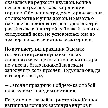
оказалась на редкость вкусной. Кошка
несколько раз опускала мордочку в
горшок. С большим трудом оторвалась она
от лакомства и ушла домой. Но мысль о
сметапе не покидала ее, и на дню она три
раза бегала в пристройку. То же было и на
следующий день. Не успокоилась она до
тех пор, пока не очистила весь горшок.
Но вот наступил праздник. В домах
готовили вкусные кушанья, запах
жареного мяса щекотал кошачьи ноздри,
но у нее не было никакой надежды
заполучить хоть кусочек. Подумала она, да
и говорит петуху:
– Сегодня праздник. Пойдем-ка с тобой
повеселимся, поедим сметанки!
Петух пошел за ней в пристройку. Кошка
вытащила горшок! заглянула внутрь и