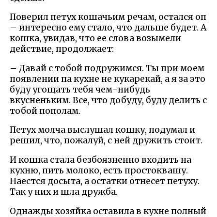
Поверил петух кошачьим речам, остался оп
– интересно ему стало, что дальше будет. А
кошка, увидав, что ее слова возымели
действие, продолжает:
– Давай с тобой подружимся. Ты при моем
появлении па кухне не кукарекай, а я за это
буду угощать тебя чем-нибудь
вкусненьким. Все, что добуду, буду делить с
тобой пополам.
Петух молча выслушал кошку, подумал и
решил, что, пожалуй, с ней дружить стоит.
И кошка стала безбоязненно входить на
кухню, пить молоко, есть простоквашу.
Наестся досыта, а остатки отнесет петуху.
Так у них и шла дружба.
Однажды хозяйка оставила в кухне полный