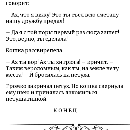
говорит:
– Ах, что я вижу! Это ты съел всю сметану –
нашу дружбу предал!
– Да я с той поры первый раз сюда зашел!
Это, верно, ты сделала!
Кошка рассвирепела.
– Ах ты вор! Ах ты хитрюга! – кричит. –
Таким вероломным, как ты, на земле нету
места! – И бросилась на петуха.
Громко закричал петух. Но кошка свернула
ему шею и принялась лакомиться
петушатинкой.
К О Н Е Ц