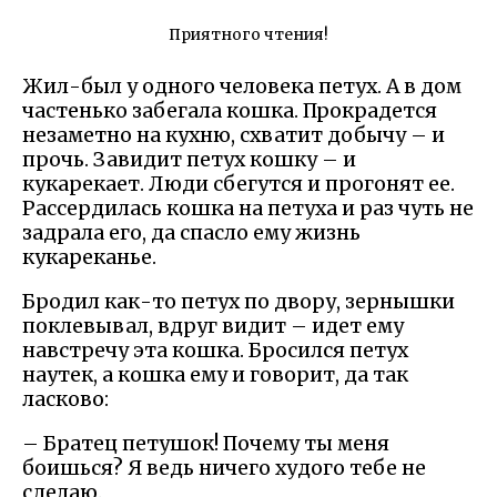
Приятного чтения!
Жил-был у одного человека петух. А в дом
частенько забегала кошка. Прокрадется
незаметно на кухню, схватит добычу – и
прочь. Завидит петух кошку – и
кукарекает. Люди сбегутся и прогонят ее.
Рассердилась кошка на петуха и раз чуть не
задрала его, да спасло ему жизнь
кукареканье.
Бродил как-то петух по двору, зернышки
поклевывал, вдруг видит – идет ему
навстречу эта кошка. Бросился петух
наутек, а кошка ему и говорит, да так
ласково:
– Братец петушок! Почему ты меня
боишься? Я ведь ничего худого тебе не
сделаю.