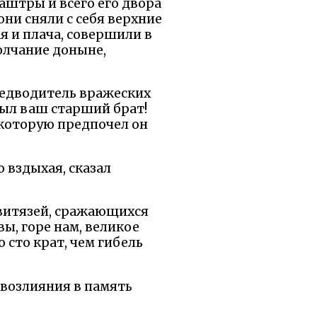
аштры и всего его двора
они сняли с себя верхние
я и плача, совершили в
олчание доныне,
предводитель вражеских
был ваш старший брат!
, которую предпочел он
 вздыхая, сказал
 витязей, сражающихся
вы, горе нам, великое
 сто крат, чем гибель
 возлияния в память