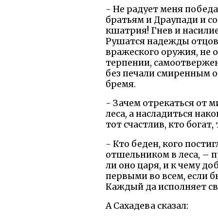
- Не радует меня побед
братьям и Драупади и с
кшатрия! Гнев и насилие
Рушатся надежды отцов,
вражеского оружия, не о
терпении, самоотвержени
без печали смиренным от
бремя.
- Зачем отрекаться от м
леса, а насладиться нак
тот счастлив, кто богат,
- Кто беден, кого пости
отшельником в леса, – 
ли оно царя, и к чему д
первыми во всем, если б
Каждый да исполняет сво
А Сахадева сказал: