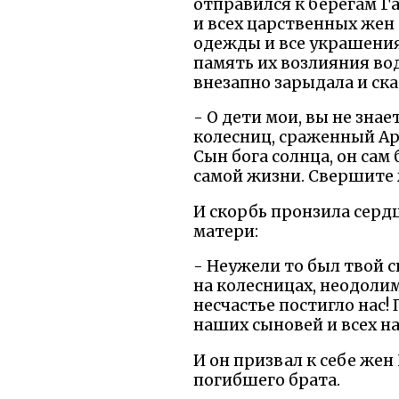
отправился к берегам Г
и всех царственных жен 
одежды и все украшения
память их возлияния во
внезапно зарыдала и ск
- О дети мои, вы не зна
колесниц, сраженный Ар
Сын бога солнца, он сам
самой жизни. Свершите ж
И скорбь пронзила серд
матери:
- Неужели то был твой 
на колесницах, неодолим
несчастье постигло нас!
наших сыновей и всех на
И он призвал к себе жен
погибшего брата.