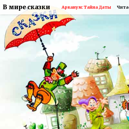
В мире сказки
Арканум: Тайна Даты
Чита