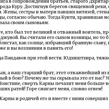
анга в сопровождении братьев, старого Дхритар
рода Куру. Достигнув берегов священной реки, 
. Жены, сестры и матери павших витязей, стена
ды, согласно обычаю. Тогда Кунти, хранившая м
азала своим сыновьям:
ете, кто был тот великий и отважный воитель, 
джуной. Вы считали его сыном возницы, но то 
 блистал, как солнце, избравший бранную славу
е и вы возлияния в память его!
ца Пандавов при этой вести. Юдхиштхира, тяжко
сын, а наш старший брат, этот отважнейший из
ый в бою? Почему же ты скрывала это от нас? У
 Поистине, смерть Карны печалит меня больше во
ших ратей! Горе сжигает меня, словно огнем!
 Карны и родичей его и вместе с ними совершил