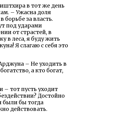
хиштхира в тот же день
ам. – Ужасна доля
в борьбе за власть.
ут под ударами
нии от страстей, в
у в леса, я буду жить
на! Я слагаю с себя это
 Арджуна – Не уходить в
огатство, а кто богат,
и – тот пусть уходит
 бездействии? Достойно
я были бы тогда
жно действовать.