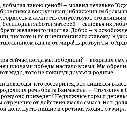
а, добытая такою ценой! – молвил печально Юд
обравшимся вокруг них приближенным брахман
, гордость и алчность сопутствуют его деяниям 
 бесплодны заботы матерей – сыновья их гибн
бретя желанного царства. Добро – в освобожде
и, чистоте и не причинении зла живому. Я ухож
шельником вдали от мира! Царствуй ты, о Арджу
ира сейчас, когда мы победили? – возразил ему
онец плодами победы настало время. Мы обрели б
 тот мудр, того не покинут друзья и родные.
гли невзгоды, кто состарился, кто лишился власт
продолжил речь брата Бхимасена. – Что толку в
оброму оно приведет? Недвижные горы и деревь
ы отречение от действия имело смысл. Нет, дол
й долг. Пусть нищие и еретики уходят от мира.