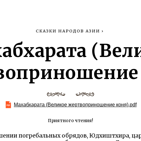
СКАЗКИ НАРОДОВ АЗИИ
›
абхарата (Вел
воприношение 
Махабхарата (Великое жертвоприношение коня).pdf
Приятного чтения!
ении погребальных обрядов, Юдхиштхира, цар