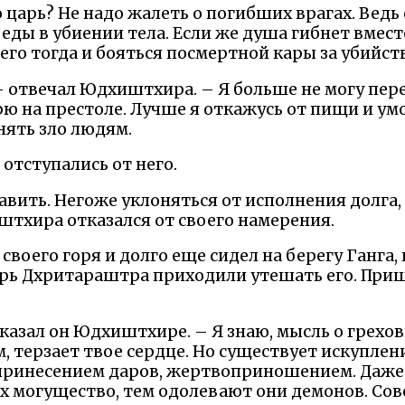
о царь? Не надо жалеть о погибших врагах. Ведь
еды в убиении тела. Если же душа гибнет вместе
его тогда и бояться посмертной кары за убийст
– отвечал Юдхиштхира. – Я больше не могу пере
рю на престоле. Лучше я откажусь от пищи и ум
ять зло людям.
 отступались от него.
авить. Негоже уклоняться от исполнения долга,
штхира отказался от своего намерения.
своего горя и долго еще сидел на берегу Ганга,
рь Дхритараштра приходили утешать его. Прише
– сказал он Юдхиштхире. – Я знаю, мысль о грехо
 терзает твое сердце. Но существует искуплени
принесением даров, жертвоприношением. Даже б
х могущество, тем одолевают они демонов. Со