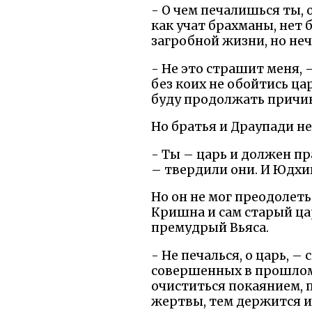
- О чем печалишься ты, 
как учат брахманы, нет б
загробной жизни, но неч
- Не это страшит меня, 
без коих не обойтись ца
буду продолжать причин
Но братья и Драупади не
- Ты – царь и должен пр
– твердили они. И Юдхи
Но он не мог преодолеть 
Кришна и сам старый ца
премудрый Вьяса.
- Не печалься, о царь, 
совершенных в прошлом,
очиститься покаянием, 
жертвы, тем держится и