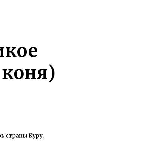
икое
коня)
ь страны Куру,