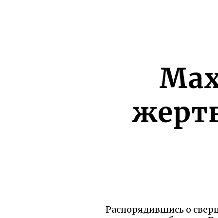
Мах
жерт
Распорядившись о сверш