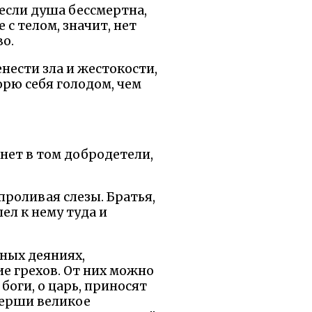
 если душа бессмертна,
 с телом, значит, нет
во.
нести зла и жестокости,
орю себя голодом, чем
 нет в том добродетели,
 проливая слезы. Братья,
л к нему туда и
вных деяниях,
е грехов. От них можно
оги, о царь, приносят
верши великое