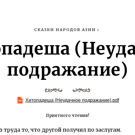
СКАЗКИ НАРОДОВ АЗИИ
›
падеша (Неуд
подражание)
Хитопадеша (Неудачное подражание).pdf
Приятного чтения!
 труда то, что другой получил по заслугам.