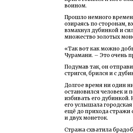
воином.
Прошло немного времени
озираясь по сторонам, в
взмахнул дубинкой и си
множество золотых моне
«Так вот как можно доб
Чурамани. – Это очень пр
Подумав так, он отправил
стригся, брился и с дуб
Долгое время ни один ни
остановился человек и 
избивать его дубинкой.
его услышала городская 
ещё до прихода стражи о
и двух монеток.
Стража схватила брадобр