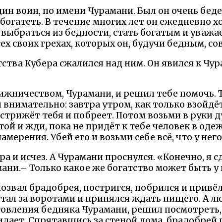
ин воин, по имени Чурамани. Был он очень беде
богатеть. В течение многих лет он ежедневно х
у выбраться из бедности, стать богатым и уваж
ех своих грехах, которых он, будучи бедным, со
тства Кубера сжалился над ним. Он явился к Чур
ижничеством, Чурамани, и решил тебе помочь. 
й внимательно: завтра утром, как только взойдё
острижёт тебя и побреет. Потом возьми в руки д
той и жди, пока не придёт к тебе человек в оде
мерения. Убей его и возьми себе всё, что у него
а и исчез. А Чурамани проснулся. «Конечно, я сд
мани.– Только какое же богатство может быть у
озвал брадобрея, постригся, побрился и привёл
 стал за воротами и принялся ждать нищего. А
овления бедняка Чурамани, решил посмотреть, д
идает. Спрятавшись за стеной дома, брадобрей