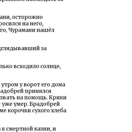
мани, осторожно
осился на него,
его, Чурамани нашёл
одглядывавший за
олько всходило солнце,
 утром у ворот его дома
брадобрей принялся
 звать на помощь. Крики
й уже умер. Брадобрей
ме корочки сухого хлеба
 к смертной казни, и