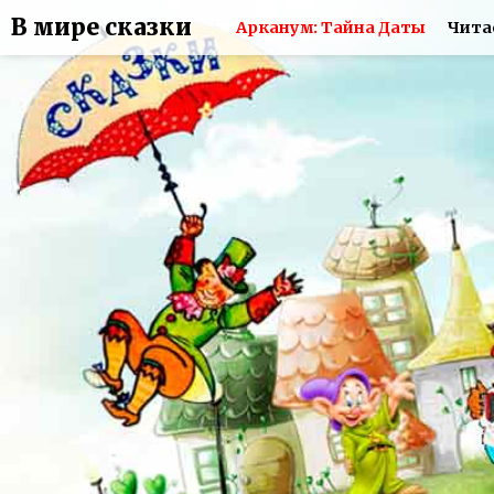
В мире сказки
Арканум: Тайна Даты
Чита