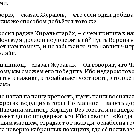
ми.
ворю, – сказал Журавль, – что если один добива
аким же способом добьётся того же.
просил раджа Хираньягарбх, – с чем пришла к н
Почему я должен не доверять ей? Пусть Ворона я
ет нам помочь, И не забывайте, что Павлин Чит
алайя.
ш шпион,.– сказал Журавль. – Он говорит, что 
тому мы сможем его победить. Ибо недаром гово
тся к наживе, кто забывает честность, кто лжёт
ам».
 не напал на нашу крепость, пусть наши военач
дорогах, ведущих в горы. Но главное – занять до
 Павлина министр Коршун. Без совета и подде
ожет долго продержаться. Ибо говорят: «Когд
ным маршем, страдает от жажды, ослаблена го
на неверно избранных позициях, где её полива