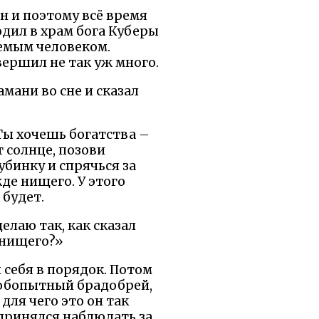
н и поэтому всё время
одил в храм бога Куберы
аемым человеком.
вершил не так уж много.
амани во сне и сказал
Ты хочешь богатства –
т солнце, позови
убинку и спрячься за
жде нищего. У этого
 будет.
елаю так, как сказал
 нищего?»
 себя в порядок. Потом
 любопытный брадобрей,
ля чего это он так
 принялся наблюдать за