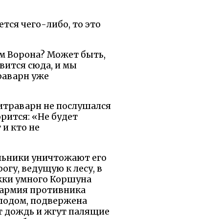
ется чего-либо, то это
ам Ворона? Может быть,
вится сюда, и мы
раварн уже
Читраварн не послушался
рится: «Не будет
 и кто не
альники уничтожают его
рогу, ведущую к лесу, в
ржки умного Коршуна
а армия противника
лодом, подвержена
ет дождь и жгут палящие