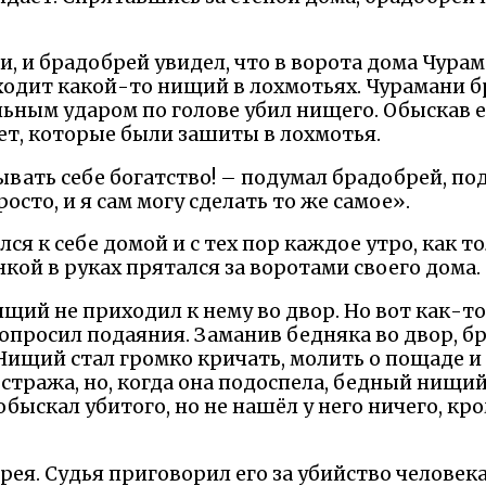
, и брадобрей увидел, что в ворота дома Чура
ходит какой-то нищий в лохмотьях. Чурамани бр
льным ударом по голове убил нищего. Обыскав 
т, которые были зашиты в лохмотья.
ывать себе богатство! – подумал брадобрей, п
осто, и я сам могу сделать то же самое».
ся к себе домой и с тех пор каждое утро, как т
инкой в руках прятался за воротами своего дома.
щий не приходил к нему во двор. Но вот как-то
попросил подаяния. Заманив бедняка во двор, 
 Нищий стал громко кричать, молить о пощаде и
стража, но, когда она подоспела, бедный нищи
быскал убитого, но не нашёл у него ничего, кро
ея. Судья приговорил его за убийство человека