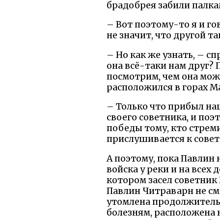
брадобрея забили палка
– Вот поэтому-то я и го
не значит, что другой т
– Но как же узнать, – с
она всё-таки нам друг? 
посмотрим, чем она мож
расположился в горах М
– Только что прибыл на
своего советника, и поэ
победы тому, кто стреми
прислушивается к совет
А поэтому, пока Павлин
войска у реки и на всех 
котором засел советник
Павлин Читраварн не см
утомлена продолжитель
болезням, расположена 