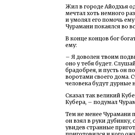
Жил в городе Айодхья од
мечтал хоть немного раз
и умолял его помочь ем
Чурамани покаялся во вс
В конце концов бог бога
ему:
– Я доволен твоим подв
оно у тебя будет. Слуша
брадобрея, и пусть он п
воротами своего дома. С
человека будут дурные на
Сказал так великий Кубер
Кубера, – подумал Чура
Тем не менее Чурамани п
он взял в руки дубинку,
увидев странные пригот
приготовился и кого ож