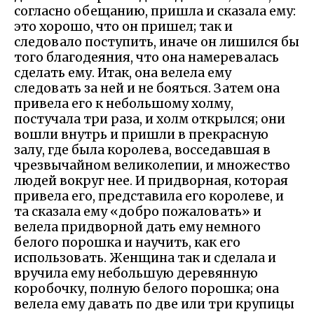
согласно обещанию, пришла и сказала ему:
это хорошо, что он пришел; так и
следовало поступить, иначе он лишился бы
того благодеяния, что она намеревалась
сделать ему. Итак, она велела ему
следовать за ней и не бояться. Затем она
привела его к небольшому холму,
постучала три раза, и холм открылся; они
вошли внутрь и пришли в прекрасную
залу, где была королева, восседавшая в
чрезвычайном великолепии, и множество
людей вокруг нее. И придворная, которая
привела его, представила его королеве, и
та сказала ему «добро пожаловать» и
велела придворной дать ему немного
белого порошка и научить, как его
использовать. Женщина так и сделала и
вручила ему небольшую деревянную
коробочку, полную белого порошка; она
велела ему давать по две или три крупицы