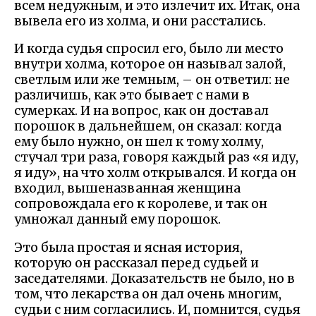
всем недужным, и это излечит их. Итак, она
вывела его из холма, и они расстались.
И когда судья спросил его, было ли место
внутри холма, которое он называл залой,
светлым или же темным, – он ответил: не
различишь, как это бывает с нами в
сумерках. И на вопрос, как он доставал
порошок в дальнейшем, он сказал: когда
ему было нужно, он шел к тому холму,
стучал три раза, говоря каждый раз «я иду,
я иду», на что холм открывался. И когда он
входил, вышеназванная женщина
сопровождала его к королеве, и так он
умножал данный ему порошок.
Это была простая и ясная история,
которую он рассказал перед судьей и
заседателями. Доказательств не было, но в
том, что лекарства он дал очень многим,
судьи с ним согласились. И, помнится, судья