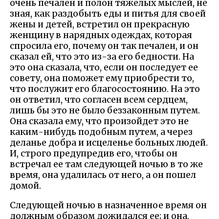
очень печален и полон тяжелых мыслей, не
зная, как раздобыть еды и питья для своей
жены и детей, встретил он прекрасную
женщину в нарядных одеждах, которая
спросила его, почему он так печален, и он
сказал ей, что это из-за его бедности. На
это она сказала, что, если он последует ее
совету, она поможет ему приобрести то,
что послужит его благосостоянию. На это
он ответил, что согласен всем сердцем,
лишь бы это не было беззаконным путем.
Она сказала ему, что произойдет это не
каким-нибудь подобным путем, а через
деланье добра и исцеленье больных людей.
И, строго предупредив его, чтобы он
встречал ее там следующей ночью в то же
время, она удалилась от него, а он пошел
домой.
Следующей ночью в назначенное время он
должным образом дожидался ее; и она,