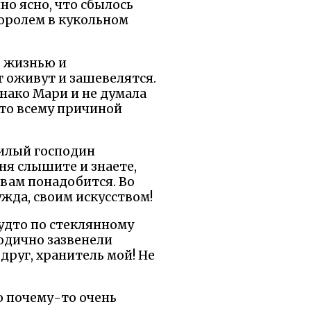
но ясно, что сбылось
оролем в кукольном
в жизнью и
т оживут и зашевелятся.
днако Мари и не думала
что всему причиной
милый господин
еня слышите и знаете,
 вам понадобится. Во
ужда, своим искусством!
будто по стеклянному
одично зазвенели
 друг, хранитель мой! Не
ло почему-то очень