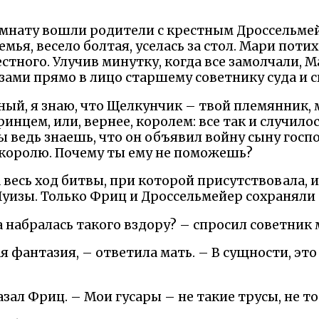
омнату вошли родители с крестным Дроссельме
семья, весело болтая, уселась за стол. Мари пот
рестного. Улучив минутку, когда все замолчали,
ами прямо в лицо старшему советнику суда и с
тный, я знаю, что Щелкунчик – твой племянник,
инцем, или, вернее, королем: все так и случилос
 ты ведь знаешь, что он объявил войну сыну го
оролю. Почему ты ему не поможешь?
 весь ход битвы, при которой присутствовала, 
Луизы. Только Фриц и Дроссельмейер сохраняли 
а набралась такого вздору? – спросил советник
тая фантазия, – ответила мать. – В сущности, э
азал Фриц. – Мои гусары – не такие трусы, не то