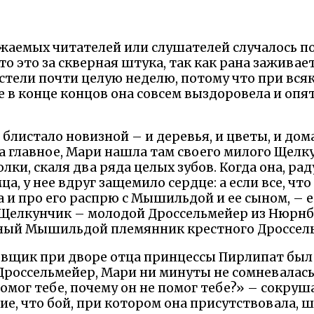
жаемых читателей или слушателей случалось по
что это за скверная штука, так как рана зажива
стели почти целую неделю, потому что при всяк
е в конце концов она совсем выздоровела и опя
блистало новизной – и деревья, и цветы, и до
 главное, Мари нашла там своего милого Щелк
лки, скаля два ряда целых зубов. Когда она, рад
а, у нее вдруг защемило сердце: а если все, чт
и про его распрю с Мышильдой и ее сыном, – е
е Щелкунчик – молодой Дроссельмейер из Нюрнбе
ный Мышильдой племянник крестного Дроссел
овщик при дворе отца принцессы Пирлипат был 
Дроссельмейер, Мари ни минуты не сомневалась 
омог тебе, почему он не помог тебе?» – сокруша
ие, что бой, при котором она присутствовала, 