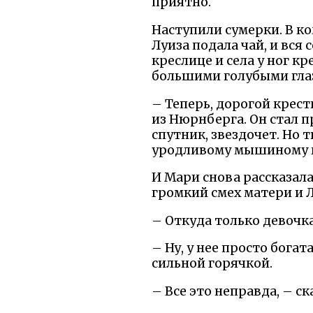
приятно.
Наступили сумерки. В к
Луиза подала чай, и вся 
креслице и села у ног к
большими голубыми глаз
– Теперь, дорогой крес
из Нюрнберга. Он стал пр
спутник, звездочет. Но
уродливому мышиному к
И Мари снова рассказала
громкий смех матери и 
– Откуда только девочк
– Ну, у нее просто бога
сильной горячкой.
– Все это неправда, – ск