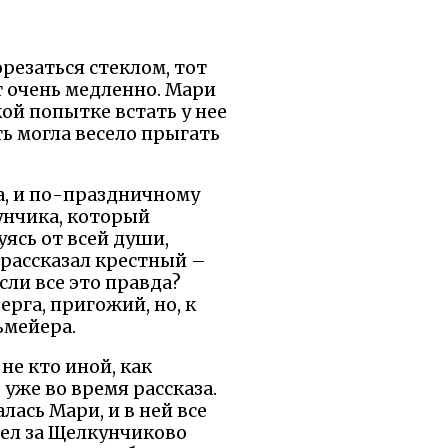
резаться стеклом, тот
ет очень медленно. Мари
ой попытке встать у нее
ть могла весело прыгать
ма, и по-праздничному
унчика, который
уясь от всей души,
о рассказал крестный –
сли все это правда?
рга, пригожий, но, к
ьмейера.
не кто иной, как
уже во время рассказа.
лась Мари, и в ней все
шел за Щелкунчиково