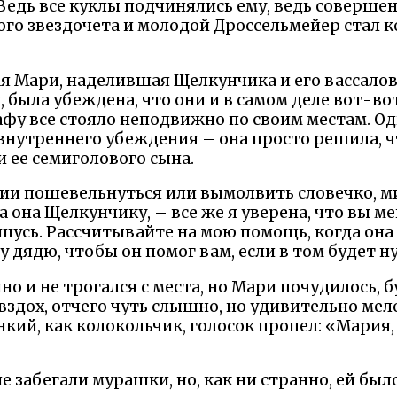
Ведь все куклы подчинялись ему, ведь совершен
го звездочета и молодой Дроссельмейер стал к
ая Мари, наделившая Щелкунчика и его вассало
 была убеждена, что они и в самом деле вот-во
афу все стояло неподвижно по своим местам. О
 внутреннего убеждения – она просто решила, 
ее семиголового сына.
янии пошевельнуться или вымолвить словечко, 
а она Щелкунчику, – все же я уверена, что вы м
шусь. Рассчитывайте на мою помощь, когда она
у дядю, чтобы он помог вам, если в том будет н
о и не трогался с места, но Мари почудилось, 
вздох, отчего чуть слышно, но удивительно мел
нкий, как колокольчик, голосок пропел: «Мария,
не забегали мурашки, но, как ни странно, ей бы