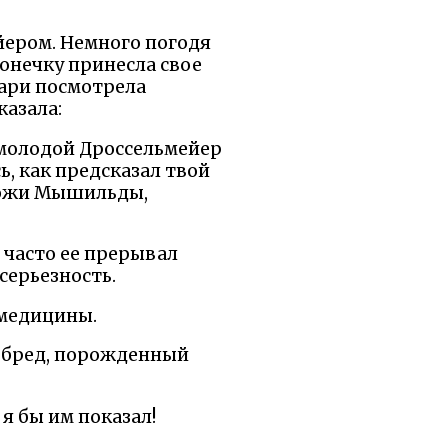
йером. Немного погодя
ихонечку принесла свое
 Мари посмотрела
казала:
 молодой Дроссельмейер
ь, как предсказал твой
спожи Мышильды,
и часто ее прерывал
серьезность.
 медицины.
то бред, порожденный
 я бы им показал!