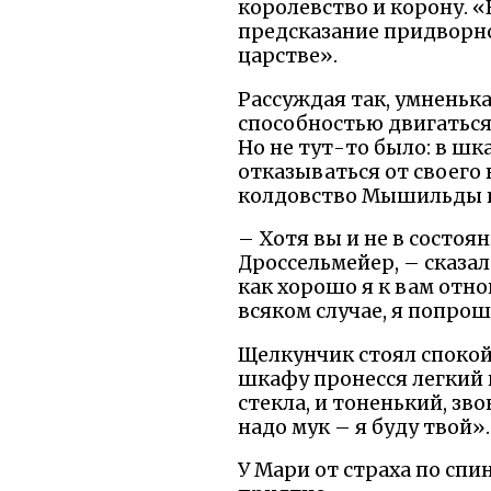
королевство и корону. «
предсказание придворно
царстве».
Рассуждая так, умненьк
способностью двигаться,
Но не тут-то было: в шк
отказываться от своего
колдовство Мышильды и 
– Хотя вы и не в состо
Дроссельмейер, – сказал
как хорошо я к вам отно
всяком случае, я попрош
Щелкунчик стоял спокойн
шкафу пронесся легкий 
стекла, и тоненький, зво
надо мук – я буду твой».
У Мари от страха по спи