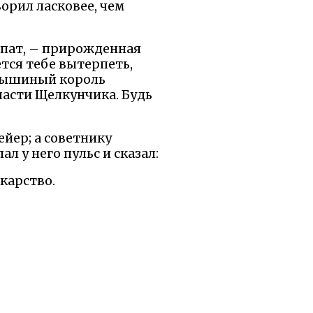
орил ласковее, чем
липат, – прирожденная
тся тебе вытерпеть,
 мышиный король
спасти Щелкунчика. Будь
ейер; а советнику
 у него пульс и сказал:
екарство.
етила:
ь это словами не могу.