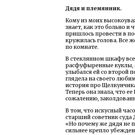
Дядя и племянник.
Кому из моих высокоува
знает, как это больно и 
пришлось провести в по
кружилась голова. Все ж
по комнате.
В стеклянном шкафу все 
расфуфыренные куклы, а
улыбался ей со второй по
глядела на своего любимц
история про Щелкунчика 
Теперь она знала, что е
сожалению, заколдован
В том, что искусный час
старший советник суда 
«Но почему же дядя не п
сильнее крепло убежден