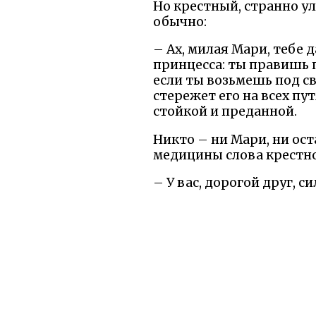
Но крестный, странно ул
обычно:
– Ах, милая Мари, тебе 
принцесса: ты правишь 
если ты возьмешь под 
стережет его на всех пут
стойкой и преданной.
Никто – ни Мари, ни ост
медицины слова крестног
– У вас, дорогой друг, 
Только супруга советни
– Я догадываюсь, что им