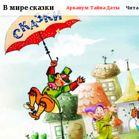
В мире сказки
Арканум: Тайна Даты
Чита