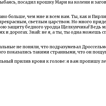
ыбаясь, посадил крошку Мари на колени и загов
дано больше, чем мне и всем нам. Ты, как и Пир
прекрасным, светлым царством. Но много приде
свою защиту бедного уродца Щелкунчика! Ведь
ях и дорогах. Знай: не я, а ты, ты одна можешь 
альные не поняли, что подразумевал Дроссельм
о показались такими странными, что он пощупал
сильный прилив крови к голове: я вам пропишу л
ка медицины задумчиво покачала головой и зам
еет в виду господин Дроссельмейер, но выразит
К О Н Е Ц