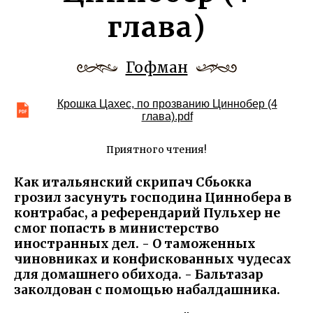
глава)
Гофман
Крошка Цахес, по прозванию Циннобер (4
глава).pdf
Приятного чтения!
Как итальянский скрипач Сбьокка
грозил засунуть господина Циннобера в
контрабас, а референдарий Пульхер не
смог попасть в министерство
иностранных дел. - О таможенных
чиновниках и конфискованных чудесах
для домашнего обихода. - Бальтазар
заколдован с помощью набалдашника.