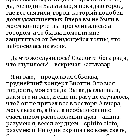
да, господин Бальтазар, я покидаю город,
где все спятили, город, который подобен
дому умалишенных. Вчера вы не были в
моем концерте, вы прогуливались за
городом, а то бы вы помогли мне
защититься от беснующейся толпы, что
набросилась на меня.
- Да что же случилось? Скажите, бога ради,
что случилось? - вскричал Бальтазар.
- Я играю, - продолжал Сбьокка, -
труднейший концерт Виотти. Это моя
гордость, моя отрада. Вы ведь слышали,
как я его играю, и еще ни разу не случалось,
чтоб он не привел вас в восторг. А вчера,
могу сказать, я был в необыкновенно
счастливом расположении духа - anima,
разумею я, весел сердцем - spirito alato,
разумею я. Ни один скрипач во всем свете,