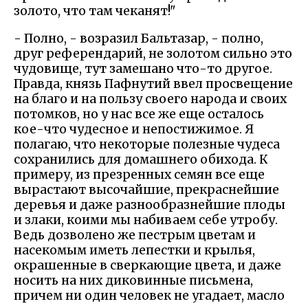
золото, что там чеканят!"
- Полно, - возразил Бальтазар, - полно,
друг референдарий, не золотом сильно это
чудовище, тут замешано что-то другое.
Правда, князь Пафнутий ввел просвещение
на благо и на пользу своего народа и своих
потомков, но у нас все же еще осталось
кое-что чудесное и непостижимое. Я
полагаю, что некоторые полезные чудеса
сохранились для домашнего обихода. К
примеру, из презренных семян все еще
вырастают высочайшие, прекраснейшие
деревья и даже разнообразнейшие плоды
и злаки, коими мы набиваем себе утробу.
Ведь дозволено же пестрым цветам и
насекомым иметь лепестки и крылья,
окрашенные в сверкающие цвета, и даже
носить на них диковинные письмена,
причем ни один человек не угадает, масло