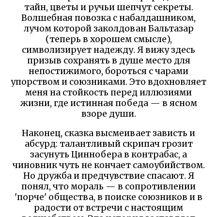
тайн, цветы и ручьи шепчут секреты.
Волшебная повозка с набалдашником,
лучом которой заколдован Бальтазар
(теперь в хорошем смысле),
символизирует надежду. Я вижу здесь
призыв сохранять в душе место для
непостижимого, бороться с чарами
упорством и союзниками. Это вдохновляет
меня на стойкость перед иллюзиями
жизни, где истинная победа — в ясном
взоре души.
Наконец, сказка высмеивает зависть и
абсурд: талантливый скрипач грозит
засунуть Циннобера в контрабас, а
чиновник чуть не кончает самоубийством.
Но дружба и предчувствие спасают. Я
понял, что мораль — в сопротивлении
'порче' общества, в поиске союзников и в
радости от встречи с настоящим