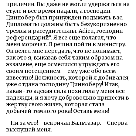
приличия. Вы даже не могли удержаться на
стуле и все время падали, а господин
Циннобер был принужден подымать вас.
Дипломаты должны быть безукоризненно
трезвы и рассудительны. Adieu, господин
референдарий". Я все еще полагал, что
меня морочат. Я решил пойти к министру.
Он велел мне передать, что не понимает,
как это я, выказав себя таким образом на
экзамене, еще осмелился утруждать его
своим посещением, - ему уже обо всем
известно! Должность, которой я добивался,
уже отдана господину Цинноберу! Итак,
какая-то адская сила похитила у меня все
надежды, и я хочу добровольно принести в
жертву свою жизнь, которая стала
добычей темного рока! Оставь меня!
- Ни за что! - вскричал Бальтазар. - Сперва
выслушай меня.