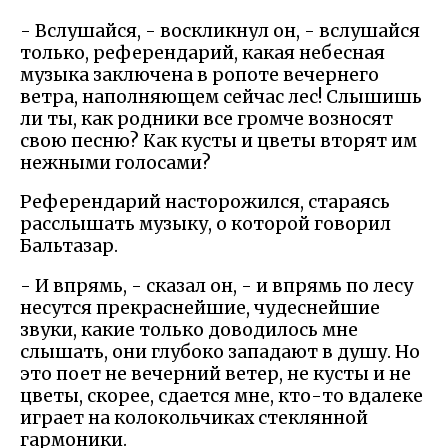
- Вслушайся, - воскликнул он, - вслушайся
только, референдарий, какая небесная
музыка заключена в ропоте вечернего
ветра, наполняющем сейчас лес! Слышишь
ли ты, как родники все громче возносят
свою песню? Как кусты и цветы вторят им
нежными голосами?
Референдарий насторожился, стараясь
расслышать музыку, о которой говорил
Бальтазар.
- И впрямь, - сказал он, - и впрямь по лесу
несутся прекраснейшие, чудеснейшие
звуки, какие только доводилось мне
слышать, они глубоко западают в душу. Но
это поет не вечерний ветер, не кусты и не
цветы, скорее, сдается мне, кто-то вдалеке
играет на колокольчиках стеклянной
гармоники.