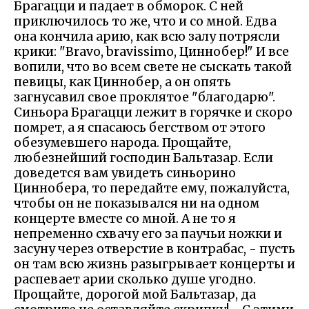
Брагацци и падает в обморок. С ней
приключилось то же, что и со мной. Едва
она кончила арию, как всю залу потрясли
крики: "Bravo, bravissimo, Циннобер!" И все
вопили, что во всем свете не сыскать такой
певицы, как Циннобер, а он опять
загнусавил свое проклятое "благодарю".
Синьора Брагацци лежит в горячке и скоро
помрет, а я спасаюсь бегством от этого
обезумевшего народа. Прощайте,
любезнейший господин Бальтазар. Если
доведется вам увидеть синьорино
Циннобера, то передайте ему, пожалуйста,
чтобы он не показывался ни на одном
концерте вместе со мной. А не то я
непременно схвачу его за паучьи ножки и
засуну через отверстие в контрабас, - пусть
он там всю жизнь разыгрывает концерты и
распевает арии сколько душе угодно.
Прощайте, дорогой мой Бальтазар, да