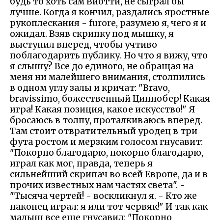
будь то хоть сам Виотти, не сыграл бы
лучше. Когда я кончил, раздались яростные
рукоплескания - furore, разумею я, чего я и
ожидал. Взяв скрипку под мышку, я
выступил вперед, чтобы учтиво
поблагодарить публику. Но что я вижу, что
я слышу? Все до единого, не обращая на
меня ни малейшего внимания, столпились
в одном углу залы и кричат: "Bravo,
bravissimo, божественный Циннобер! Какая
игра! Какая позиция, какое искусство!" Я
бросаюсь в толпу, проталкиваюсь вперед.
Там стоит отвратительный уродец в три
фута ростом и мерзким голосом гнусавит:
"Покорно благодарю, покорно благодарю,
играл как мог, правда, теперь я
сильнейший скрипач во всей Европе, да и в
прочих известных нам частях света". -
"Тысяча чертей! - воскликнул я. - Кто же
наконец играл: я или тот червяк!" И так как
малыш все еще гнусавил: "Покорно