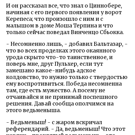
И он рассказал все, что знал о Циннобере,
начиная с его первого появления у ворот
Керепеса; что произошло с ним и с
малышом в доме Моша Терпина и что
только сейчас поведал Винченцо Сбьокка.
- Несомненно лишь, - добавил Бальтазар, -
что во всех проделках этого окаянного
урода скрыто что-то таинственное, и
поверь мне, друг Пульхер, если тут
замешано какое-нибудь адское
колдовство, то нужно только с твердостью
ему воспротивиться. Победа несомненна
там, где есть мужество. А посему не
отчаивайся и не принимай поспешного
решения. Давай сообща ополчимся на
этого ведьменыша.
- Ведьменыш! - с жаром вскричал
референдарий. - Да, ведьменыш! Что этот