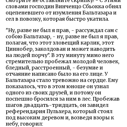
смотрите не оставляйте скрипку! - С этими
словами господин Винченцо Сбьокка обнял
оцепеневшего от изумления Бальтазара и
сел в повозку, которая быстро укатила.
"Ну, разве не был я прав, - рассуждал сам с
собою Бальтазар, - ну, разве не был я прав,
полагая, что этот зловещий карлик, этот
Циннобер, заколдован и может наводить
на людей порчу". В эту минуту мимо него
стремительно пробежал молодой человек,
бледный, расстроенный, - безумие и
отчаяние написано было на его лице. У
Бальтазара стало тревожно на сердце. Ему
показалось, что в этом юноше он узнал
одного из своих друзей, и потому он
поспешно бросился за ним в лес. Пробежав
шагов двадцать-тридцать, он завидел
референдария Пульхера, который стоял
под высоким деревом и, возведя взоры к
небу, говорил: