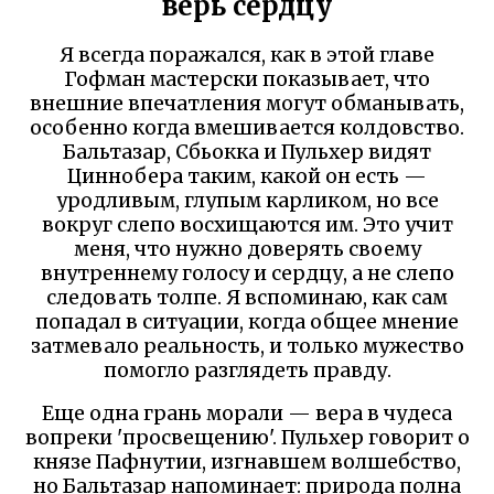
верь сердцу
Я всегда поражался, как в этой главе
Гофман мастерски показывает, что
внешние впечатления могут обманывать,
особенно когда вмешивается колдовство.
Бальтазар, Сбьокка и Пульхер видят
Циннобера таким, какой он есть —
уродливым, глупым карликом, но все
вокруг слепо восхищаются им. Это учит
меня, что нужно доверять своему
внутреннему голосу и сердцу, а не слепо
следовать толпе. Я вспоминаю, как сам
попадал в ситуации, когда общее мнение
затмевало реальность, и только мужество
помогло разглядеть правду.
Еще одна грань морали — вера в чудеса
вопреки 'просвещению'. Пульхер говорит о
князе Пафнутии, изгнавшем волшебство,
но Бальтазар напоминает: природа полна