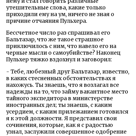
нему и стал говорить различные
утешительные слова, какие только
приходили ему на ум, ничего не зная о
причине отчаяния Пульхера.
Бессчетное число раз спрашивал его
Бальтазар, что же такое страшное
приключилось с ним, что навело его на
черные мысли о самоубийстве? Наконец
Пульхер тяжко вздохнул и заговорил:
- Тебе, любезный друг Бальтазар, известно,
в каких стесненных обстоятельствах я
нахожусь. Ты знаешь, что я возлагал все
надежды на то, что займу вакантное место
тайного экспедитора в министерстве
иностранных дел; ты знаешь, с каким
усердием, с каким прилежанием готовился
я к этой должности. Я представил свои
сочинения, которые, как я с радостью
узнал, заслужили совершенное одобрение