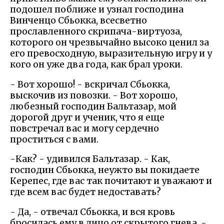
подошел поближе и узнал господина
Винченцо Сбьокка, всесветно
прославленного скрипача-виртуоза,
которого он чрезвычайно высоко ценил за
его превосходную, выразительную игру и у
кого он уже два года, как брал уроки.
- Вот хорошо! - вскричал Сбьокка,
выскочив из повозки. - Вот хорошо,
любезный господин Бальтазар, мой
дорогой друг и ученик, что я еще
повстречал вас и могу сердечно
проститься с вами.
-Как? - удивился Бальтазар. - Как,
господин Сбьокка, неужто вы покидаете
Керепес, где вас так почитают и уважают и
где всем вас будет недоставать?
- Да, - отвечал Сбьокка, и вся кровь
бросилась ему в лицо от скрытого гнева, -