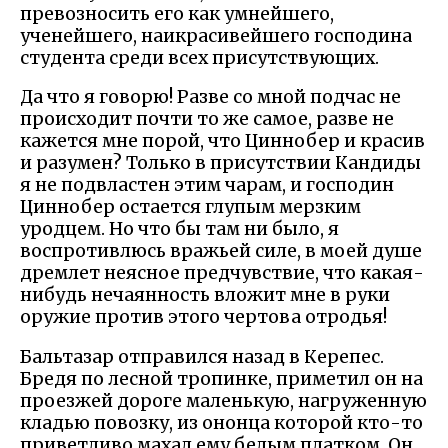
превозносить его как умнейшего,
ученейшего, наикрасивейшего господина
студента среди всех присутствующих.
Да что я говорю! Разве со мной подчас не
происходит почти то же самое, разве не
кажется мне порой, что Циннобер и красив
и разумен? Только в присутствии Кандиды
я не подвластен этим чарам, и господин
Циннобер остается глупым мерзким
уродцем. Но что бы там ни было, я
воспротивлюсь вражьей силе, в моей душе
дремлет неясное предчувствие, что какая-
нибудь нечаянность вложит мне в руки
оружие против этого чертова отродья!
Бальтазар отправился назад в Керепес.
Бредя по лесной тропинке, приметил он на
проезжей дороге маленькую, нагруженную
кладью повозку, из ононца которой кто-то
приветливо махал ему белым платком. Он