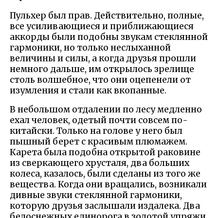
Пульхер был прав. Действительно, полные,
все усиливающиеся и приближающиеся
аккорды были подобны звукам стеклянной
гармоники, но только неслыханной
величины и силы, а когда друзья прошли
немного дальше, им открылось зрелище
столь волшебное, что они оцепенели от
изумления и стали как вкопанные.
В небольшом отдалении по лесу медленно
ехал человек, одетый почти совсем по-
китайски. Только на голове у него был
пышный берет с красивым плюмажем.
Карета была подобна открытой раковине
из сверкающего хрусталя, два больших
колеса, казалось, были сделаны из того же
вещества. Когда они вращались, возникали
дивные звуки стеклянной гармоники,
которую друзья заслышали издалека. Два
белоснежных единорога в золотой упряжи