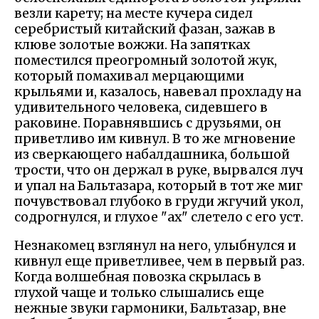
везли карету; на месте кучера сидел
серебристый китайский фазан, зажав в
клюве золотые вожжи. На запятках
поместился преогромный золотой жук,
который помахивал мерцающими
крыльями и, казалось, навевал прохладу на
удивительного человека, сидевшего в
раковине. Поравнявшись с друзьями, он
приветливо им кивнул. В то же мгновение
из сверкающего набалдашника, большой
трости, что он держал в руке, вырвался луч
и упал на Бальтазара, который в тот же миг
почувствовал глубоко в груди жгучий укол,
содрогнулся, и глухое "ах" слетело с его уст.
Незнакомец взглянул на него, улыбнулся и
кивнул еще приветливее, чем в первый раз.
Когда волшебная повозка скрылась в
глухой чаще и только слышались еще
нежные звуки гармоники, Бальтазар, вне