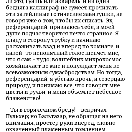
ли это, гуашь или акварель, и ни один
бедняга каллиграф не сумеет прочитать
эти затейливые готические завитушки, не
говоря уже о том, чтобы их списать. Эх,
референдарий, признаюсь тебе, в моей
душе подчас творится нечто странное. Я
кладу в сторону трубку и начинаю
расхаживать взад и вперед по комнате, и
какой-то непонятный голос шепчет мне,
что я сам - чудо; волшебник микрокосмос
хозяйничает во мне и понуждает меня ко
всевозможным сумасбродствам. Но тогда,
референдарий, я убегаю прочь, и созерцаю
природу, и понимаю все, что говорят мне
цветы и ручьи, и меня объемлет небесное
блаженство!
- Ты в горячечном бреду! - вскричал
Пульхер; но Бальтазар, не обращая на него
внимания, простер руки вперед, словно
охваченный пламенным томлением.