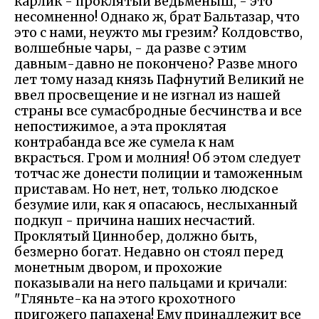
карлик - проклятый ведьменыш, - это
несомненно! Однако ж, брат Бальтазар, что
это с нами, неужто мы грезим? Колдовство,
волшебные чары, - да разве с этим
давным-давно не покончено? Разве много
лет тому назад князь Пафнутий Великий не
ввел просвещение и не изгнал из нашей
страны все сумасбродные бесчинства и все
непостижимое, а эта проклятая
контрабанда все же сумела к нам
вкрасться. Гром и молния! Об этом следует
тотчас же донести полиции и таможенным
приставам. Но нет, нет, только людское
безумие или, как я опасаюсь, неслыханный
подкуп - причина наших несчастий.
Проклятый Циннобер, должно быть,
безмерно богат. Недавно он стоял перед
монетным двором, и прохожие
показывали на него пальцами и кричали:
"Гляньте-ка на этого крохотного
пригожего папахена! Ему принадлежит все