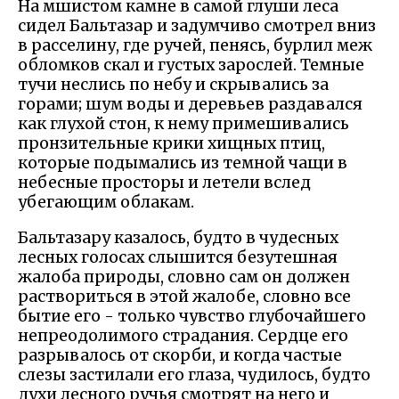
На мшистом камне в самой глуши леса
сидел Бальтазар и задумчиво смотрел вниз
в расселину, где ручей, пенясь, бурлил меж
обломков скал и густых зарослей. Темные
тучи неслись по небу и скрывались за
горами; шум воды и деревьев раздавался
как глухой стон, к нему примешивались
пронзительные крики хищных птиц,
которые подымались из темной чащи в
небесные просторы и летели вслед
убегающим облакам.
Бальтазару казалось, будто в чудесных
лесных голосах слышится безутешная
жалоба природы, словно сам он должен
раствориться в этой жалобе, словно все
бытие его - только чувство глубочайшего
непреодолимого страдания. Сердце его
разрывалось от скорби, и когда частые
слезы застилали его глаза, чудилось, будто
духи лесного ручья смотрят на него и