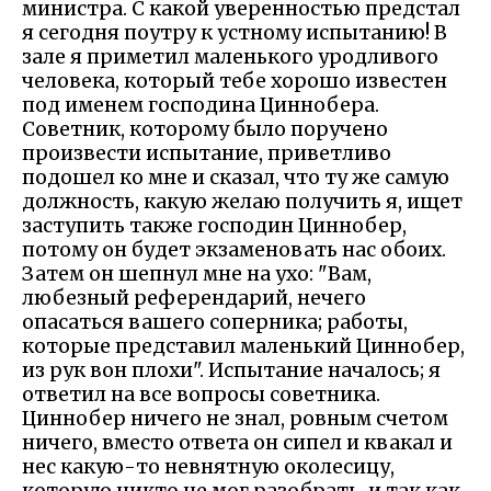
министра. С какой уверенностью предстал
я сегодня поутру к устному испытанию! В
зале я приметил маленького уродливого
человека, который тебе хорошо известен
под именем господина Циннобера.
Советник, которому было поручено
произвести испытание, приветливо
подошел ко мне и сказал, что ту же самую
должность, какую желаю получить я, ищет
заступить также господин Циннобер,
потому он будет экзаменовать нас обоих.
Затем он шепнул мне на ухо: "Вам,
любезный референдарий, нечего
опасаться вашего соперника; работы,
которые представил маленький Циннобер,
из рук вон плохи". Испытание началось; я
ответил на все вопросы советника.
Циннобер ничего не знал, ровным счетом
ничего, вместо ответа он сипел и квакал и
нес какую-то невнятную околесицу,
которую никто не мог разобрать, и так как