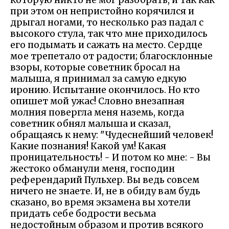
при этом он непристойно корячился и
дрыгал ногами, то несколько раз падал с
высокого стула, так что мне приходилось
его подымать и сажать на место. Сердце
мое трепетало от радости; благосклонные
взоры, которые советник бросал на
малыша, я принимал за самую едкую
иронию. Испытание окончилось. Но кто
опишет мой ужас! Словно внезапная
молния повергла меня наземь, когда
советник обнял малыша и сказал,
обращаясь к нему: "Чудеснейший человек!
Какие познания! Какой ум! Какая
проницательность! - И потом ко мне: - Вы
жестоко обманули меня, господин
референдарий Пульхер. Вы ведь совсем
ничего не знаете. И, не в обиду вам будь
сказано, во время экзамена вы хотели
придать себе бодрости весьма
недостойным образом и против всякого