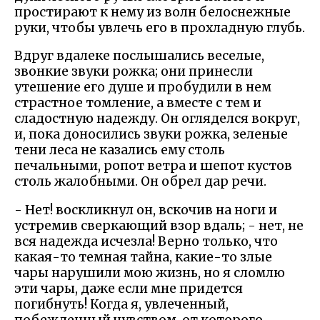
простирают к нему из волн белоснежные
руки, чтобы увлечь его в прохладную глубь.
Вдруг вдалеке послышались веселые,
звонкие звуки рожка; они принесли
утешение его душе и пробудили в нем
страстное томление, а вместе с тем и
сладостную надежду. Он огляделся вокруг,
и, пока доносились звуки рожка, зеленые
тени леса не казались ему столь
печальными, ропот ветра и шепот кустов
столь жалобными. Он обрел дар речи.
- Нет! воскликнул он, вскочив на ноги и
устремив сверкающий взор вдаль; - нет, не
вся надежда исчезла! Верно только, что
какая-то темная тайна, какие-то злые
чары нарушили мою жизнь, но я сломлю
эти чары, даже если мне придется
погибнуть! Когда я, увлеченный,
побежденный чувством, от которого