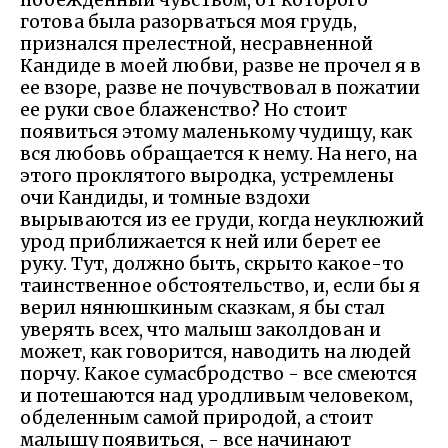
готова была разорваться моя грудь,
признался прелестной, несравненной
Кандиде в моей любви, разве не прочел я в
ее взоре, разве не почувствовал в пожатии
ее руки свое блаженство? Но стоит
появиться этому маленькому чудищу, как
вся любовь обращается к нему. На него, на
этого проклятого выродка, устремлены
очи Кандиды, и томные вздохи
вырываются из ее груди, когда неуклюжий
урод приближается к ней или берет ее
руку. Тут, должно быть, скрыто какое-то
таинственное обстоятельство, и, если бы я
верил нянюшкиным сказкам, я бы стал
уверять всех, что малыш заколдован и
может, как говорится, наводить на людей
порчу. Какое сумасбродство - все смеются
и потешаются над уродливым человеком,
обделенным самой природой, а стоит
малышу появиться, - все начинают