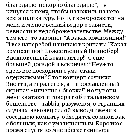
благодарю, покорно благодарю", - я
кинулся к нему, чтобы наложить на него
всю аппликатуру. Но тут все бросаются на
меня и мелют всякий вздор о зависти,
ревности и недоброжелательстве. Между
тем кто-то завопил: "А какая композиция!"
И все наперебой начинают кричать: "Какая
композиция!" Божественный Циннобер!
Вдохновенный композитор!" С еще
большей досадой я вскричал: "Неужто
здесь все посходили с ума, стали
одержимыми? Этот концерт сочинил
Виотти, а играл его я, я - прославленный
скрипач Винченцо Сбьокка!" Но тут они
меня хватают и говорят об итальянском
бешенстве - rabbia, разумею я, о странных
случаях, наконец силой выводят меня в
соседнюю комнату, обходятся со мной как
с больным, как с умалишенным. Короткое
время спустя ко мне вбегает синьора