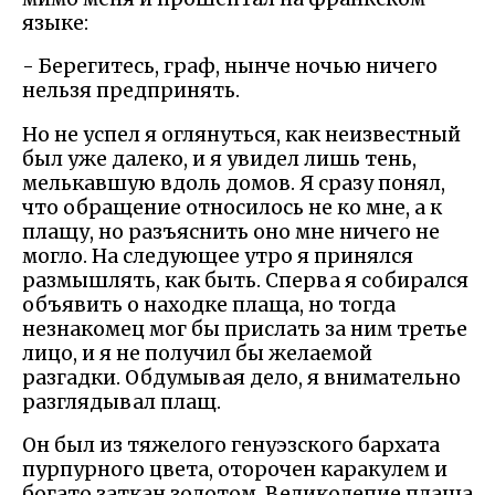
языке:
- Берегитесь, граф, нынче ночью ничего
нельзя предпринять.
Но не успел я оглянуться, как неизвестный
был уже далеко, и я увидел лишь тень,
мелькавшую вдоль домов. Я сразу понял,
что обращение относилось не ко мне, а к
плащу, но разъяснить оно мне ничего не
могло. На следующее утро я принялся
размышлять, как быть. Сперва я собирался
объявить о находке плаща, но тогда
незнакомец мог бы прислать за ним третье
лицо, и я не получил бы желаемой
разгадки. Обдумывая дело, я внимательно
разглядывал плащ.
Он был из тяжелого генуэзского бархата
пурпурного цвета, оторочен каракулем и
богато заткан золотом. Великолепие плаща