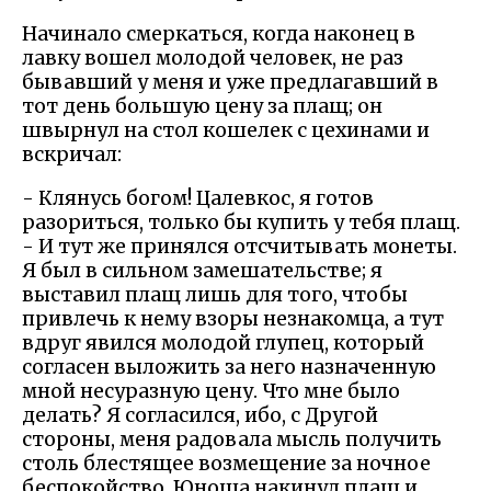
Начинало смеркаться, когда наконец в
лавку вошел молодой человек, не раз
бывавший у меня и уже предлагавший в
тот день большую цену за плащ; он
швырнул на стол кошелек с цехинами и
вскричал:
- Клянусь богом! Цалевкос, я готов
разориться, только бы купить у тебя плащ.
- И тут же принялся отсчитывать монеты.
Я был в сильном замешательстве; я
выставил плащ лишь для того, чтобы
привлечь к нему взоры незнакомца, а тут
вдруг явился молодой глупец, который
согласен выложить за него назначенную
мной несуразную цену. Что мне было
делать? Я согласился, ибо, с Другой
стороны, меня радовала мысль получить
столь блестящее возмещение за ночное
беспокойство. Юноша накинул плащ и