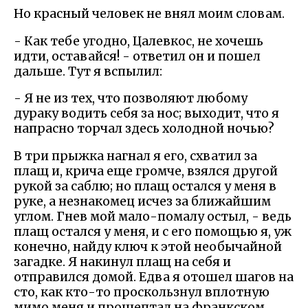
Но красный человек не внял моим словам.
- Как тебе угодно, Цалевкос, не хочешь
идти, оставайся! - ответил он и пошел
дальше. Тут я вспылил:
- Я не из тех, что позволяют любому
дураку водить себя за нос; выходит, что я
напрасно торчал здесь холодной ночью?
В три прыжка нагнал я его, схватил за
плащ и, крича еще громче, взялся другой
рукой за саблю; но плащ остался у меня в
руке, а незнакомец исчез за ближайшим
углом. Гнев мой мало-помалу остыл, - ведь
плащ остался у меня, и с его помощью я, уж
конечно, найду ключ к этой необычайной
загадке. Я накинул плащ на себя и
отправился домой. Едва я отошел шагов на
сто, как кто-то проскользнул вплотную
мимо меня и прошептал на франкском