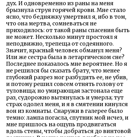
дух. И одновременно из раны на меня
брызнула струя горячей крови. Мне стало
ясно, что бедняжку умертвил я, ибо в том,
что она мертва, сомневаться не
приходилось: от такой раны спасения быть
не может. Несколько минут простоял я
неподвижно, трепеща от содеянного.
Значит, красный человек обманул меня?
Или же сестра была в летаргическом сне?
Последнее показалось мне вероятнее. Но я
не решился бы сказать брату, что менее
глубокий разрез мог разбудить ее, не убив,
и потому решил совсем отнять голову от
туловища; но умирающая застонала еще
раз, судорожно вытянулась и умерла; тут
страх одолел меня, и я в смятении кинулся
вон из комнаты. Снаружи в галерее было
темно: лампа погасла, спутник мой исчез, и
мне пришлось на ощупь продвигаться
вдоль стены, чтобы добраться до винтовой