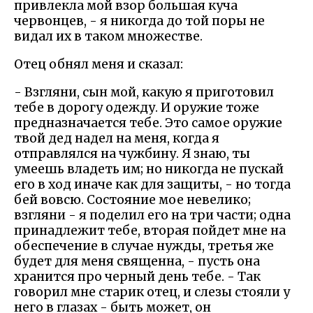
привлекла мой взор большая куча
червонцев, - я никогда до той поры не
видал их в таком множестве.
Отец обнял меня и сказал:
- Взгляни, сын мой, какую я приготовил
тебе в дорогу одежду. И оружие тоже
предназначается тебе. Это самое оружие
твой дед надел на меня, когда я
отправлялся на чужбину. Я знаю, ты
умеешь владеть им; но никогда не пускай
его в ход иначе как для защиты, - но тогда
бей вовсю. Состояние мое невелико;
взгляни - я поделил его на три части; одна
принадлежит тебе, вторая пойдет мне на
обеспечение в случае нужды, третья же
будет для меня священна, - пусть она
хранится про черный день тебе. - Так
говорил мне старик отец, и слезы стояли у
него в глазах - быть может, он