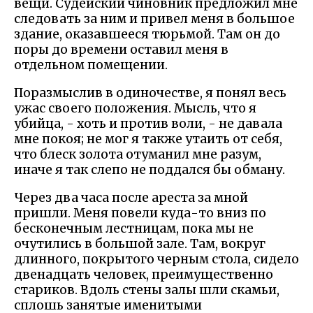
вещи. Судейский чиновник предложил мне
следовать за ним и привел меня в большое
здание, оказавшееся тюрьмой. Там он до
поры до времени оставил меня в
отдельном помещении.
Поразмыслив в одиночестве, я понял весь
ужас своего положения. Мысль, что я
убийца, - хоть и против воли, - не давала
мне покоя; не мог я также утаить от себя,
что блеск золота отуманил мне разум,
иначе я так слепо не поддался бы обману.
Через два часа после ареста за мной
пришли. Меня повели куда-то вниз по
бесконечным лестницам, пока мы не
очутились в большой зале. Там, вокруг
длинного, покрытого черным стола, сидело
двенадцать человек, преимущественно
стариков. Вдоль стены залы шли скамьи,
сплошь занятые именитыми