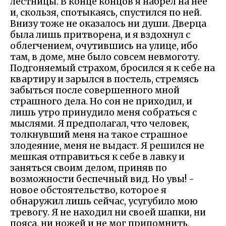
лестницы. В конце концов я набрел на нее
и, скользя, спотыкаясь, спустился по ней.
Внизу тоже не оказалось ни души. Дверца
была лишь притворена, и я вздохнул с
облегчением, очутившись на улице, ибо
там, в доме, мне было совсем невмоготу.
Подгоняемый страхом, бросился я к себе на
квартиру и зарылся в постель, стремясь
забыться после совершенного мной
страшного дела. Но сон не приходил, и
лишь утро принудило меня собраться с
мыслями. Я предполагал, что человек,
толкнувший меня на такое страшное
злодеяние, меня не выдаст. Я решился не
мешкая отправиться к себе в лавку и
заняться своим делом, приняв по
возможности беспечный вид. Но увы! -
новое обстоятельство, которое я
обнаружил лишь сейчас, усугубило мою
тревогу. Я не находил ни своей шапки, ни
пояса, ни ножей и не мог припомнить,