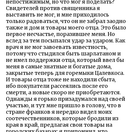
непостижимым, но что мог я поделать?
Свидетелей против священника я
выставить не мог, и мне приходилось
только радоваться, что он не забрал заодно
также и дом и товары моего отца. Это было
первое несчастье, поразившее меня. Но
вслед за тем посыпался удар за ударом. Как
врач я не мог завоевать известность,
потому что стыдился быть шарлатаном и
не имел поддержки отца, который ввел бы
меня в самые знатные и богатые дома,
закрытые теперь для горемыки Цалевкоса.
И товары отца тоже не находили сбыта,
ибо покупатели рассеялись после его
смерти, а новые скоро не приобретаются.
Однажды я горько призадумался над своей
участью, и тут мне пришло в голову, что в
стране франков я нередко видел моих
соотечественников, которые бродили из
края в край, предлагая свои товары на
городских базарах; я припомнил, что