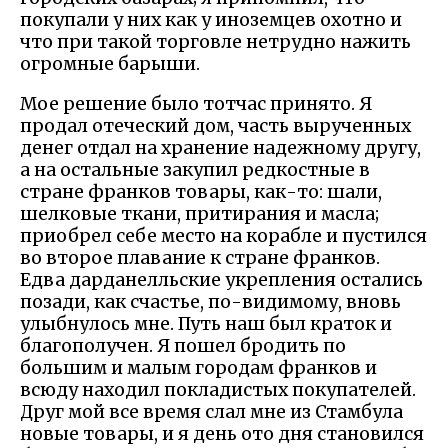
покупали у них как у иноземцев охотно и
что при такой торговле нетрудно нажить
огромные барыши.
Мое решение было тотчас принято. Я
продал отеческий дом, часть вырученных
денег отдал на хранение надежному другу,
а на остальные закупил редкостные в
стране франков товары, как-то: шали,
шелковые ткани, притирания и масла;
приобрел себе место на корабле и пустился
во второе плавание к стране франков.
Едва дарданелльские укрепления остались
позади, как счастье, по-видимому, вновь
улыбнулось мне. Путь наш был краток и
благополучен. Я пошел бродить по
большим и малым городам франков и
всюду находил покладистых покупателей.
Друг мой все время слал мне из Стамбула
новые товары, и я день ото дня становился