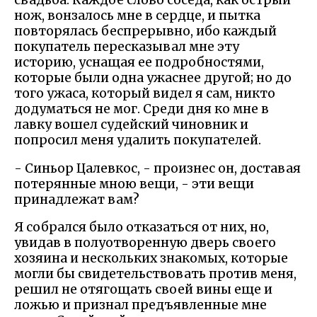
свадьба. Каждое слово соседа, как острый
нож, вонзалось мне в сердце, и пытка
повторялась беспрерывно, ибо каждый
покупатель пересказывал мне эту
историю, уснащая ее подробностями,
которые были одна ужаснее другой; но до
того ужаса, который видел я сам, никто
додуматься не мог. Среди дня ко мне в
лавку вошел судейский чиновник и
попросил меня удалить покупателей.
- Синьор Цалевкос, - произнес он, доставая
потерянные мною вещи, - эти вещи
принадлежат вам?
Я собрался было отказаться от них, но,
увидав в полуотворенную дверь своего
хозяина и нескольких знакомых, которые
могли бы свидетельствовать против меня,
решил не отягощать своей вины еще и
ложью и признал предъявленные мне