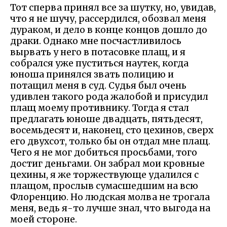
Тот сперва принял все за шутку, но, увидав,
что я не шучу, рассердился, обозвал меня
дураком, и дело в конце концов дошло до
драки. Однако мне посчастливилось
вырвать у него в потасовке плащ, и я
собрался уже пуститься наутек, когда
юноша принялся звать полицию и
потащил меня в суд. Судья был очень
удивлен такого рода жалобой и присудил
плащ моему противнику. Тогда я стал
предлагать юноше двадцать, пятьдесят,
восемьдесят и, наконец, сто цехинов, сверх
его двухсот, только бы он отдал мне плащ.
Чего я не мог добиться просьбами, того
достиг деньгами. Он забрал мои кровные
цехины, я же торжествующе удалился с
плащом, прослыв сумасшедшим на всю
Флоренцию. Но людская молва не трогала
меня, ведь я-то лучше знал, что выгода на
моей стороне.