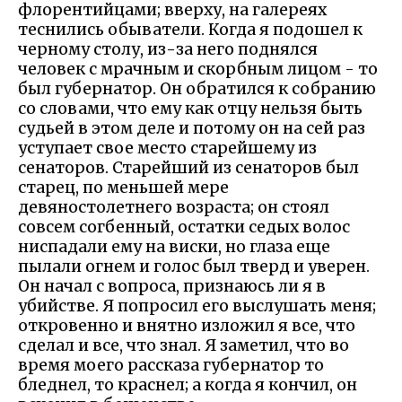
флорентийцами; вверху, на галереях
теснились обыватели. Когда я подошел к
черному столу, из-за него поднялся
человек с мрачным и скорбным лицом - то
был губернатор. Он обратился к собранию
со словами, что ему как отцу нельзя быть
судьей в этом деле и потому он на сей раз
уступает свое место старейшему из
сенаторов. Старейший из сенаторов был
старец, по меньшей мере
девяностолетнего возраста; он стоял
совсем согбенный, остатки седых волос
ниспадали ему на виски, но глаза еще
пылали огнем и голос был тверд и уверен.
Он начал с вопроса, признаюсь ли я в
убийстве. Я попросил его выслушать меня;
откровенно и внятно изложил я все, что
сделал и все, что знал. Я заметил, что во
время моего рассказа губернатор то
бледнел, то краснел; а когда я кончил, он