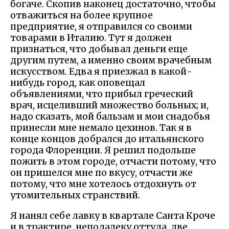
богаче. Скопив наконец достаточно, чтобы
отважиться на более крупное
предприятие, я отправился со своими
товарами в Италию. Тут я должен
признаться, что добывал деньги еще
другим путем, а именно своим врачебным
искусством. Едва я приезжал в какой-
нибудь город, как оповещал
объявлениями, что прибыл греческий
врач, исцеливший множество больных; и,
надо сказать, мой бальзам и мои снадобья
принесли мне немало цехинов. Так я в
конце концов добрался до итальянского
города Флоренции. Я решил подольше
пожить в этом городе, отчасти потому, что
он пришелся мне по вкусу, отчасти же
потому, что мне хотелось отдохнуть от
утомительных странствий.
Я нанял себе лавку в квартале Санта Кроче
и в трактире, неподалеку оттуда, две