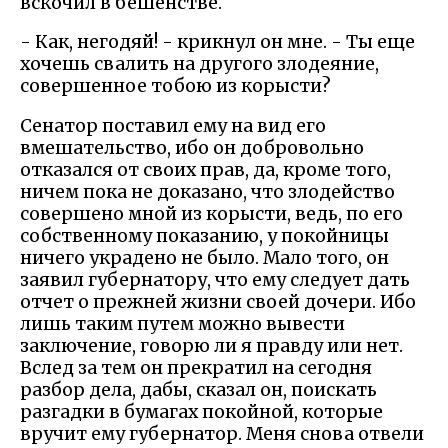
вскочил в бешенстве.
- Как, негодяй! - крикнул он мне. - Ты еще
хочешь свалить на другого злодеяние,
совершенное тобою из корысти?
Сенатор поставил ему на вид его
вмешательство, ибо он добровольно
отказался от своих прав, да, кроме того,
ничем пока не доказано, что злодейство
совершено мной из корысти, ведь, по его
собственному показанию, у покойницы
ничего украдено не было. Мало того, он
заявил губернатору, что ему следует дать
отчет о прежней жизни своей дочери. Ибо
лишь таким путем можно вывести
заключение, говорю ли я правду или нет.
Вслед за тем он прекратил на сегодня
разбор дела, дабы, сказал он, поискать
разгадки в бумагах покойной, которые
вручит ему губернатор. Меня снова отвели