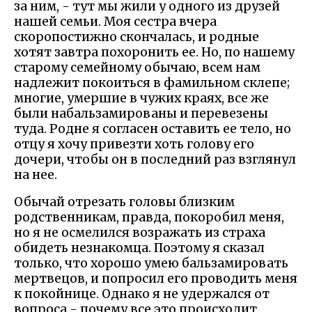
за ним, - тут мы жили у одного из друзей
нашей семьи. Моя сестра вчера
скоропостижно скончалась, и родные
хотят завтра похоронить ее. Но, по нашему
старому семейному обычаю, всем нам
надлежит покоиться в фамильном склепе;
многие, умершие в чужих краях, все же
были набальзамированы и перевезены
туда. Родне я согласен оставить ее тело, но
отцу я хочу привезти хоть голову его
дочери, чтобы он в последний раз взглянул
на нее.
Обычай отрезать головы близким
родственникам, правда, покоробил меня,
но я не осмелился возражать из страха
обидеть незнакомца. Поэтому я сказал
только, что хорошо умею бальзамировать
мертвецов, и попросил его проводить меня
к покойнице. Однако я не удержался от
вопроса - почему все это происходит