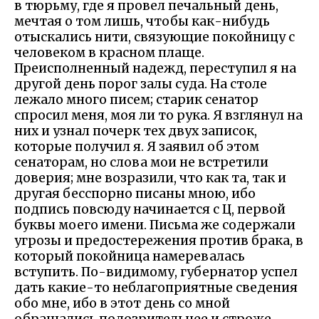
в тюрьму, где я провел печальный день,
мечтая о том лишь, чтобы как-нибудь
отыскались нити, связующие покойницу с
человеком в красном плаще.
Преисполненный надежд, переступил я на
другой день порог залы суда. На столе
лежало много писем; старик сенатор
спросил меня, моя ли то рука. Я взглянул на
них и узнал почерк тех двух записок,
которые получил я. Я заявил об этом
сенаторам, но слова мои не встретили
доверия; мне возразили, что как та, так и
другая бесспорно писаны мною, ибо
подпись повсюду начинается с Ц, первой
буквы моего имени. Письма же содержали
угрозы и предостережения против брака, в
который покойница намеревалась
вступить. По-видимому, губернатор успел
дать какие-то неблагоприятные сведения
обо мне, ибо в этот день со мной
обращались подозрительнее и строже.