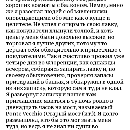
хороших комнаты с балконом. Немедленно
же я разослал людей с объявлениями,
оповещающими обо мне как о купце и
целителе. Не успел я открыть свою лавку,
как покупатели хлынули толпой, и хоть
цены у меня были довольно высокие, но
торговал я лучше других, потому что
держал себя обходительно к приветливо с
покупателями. Так я счастливо прожил уже
четыре дня во Флоренции, как однажды
вечером, собираясь запирать лавку и, по
своему обыкновению, проверяя запасы
притираний в банках, я обнаружил в одной
из них записку, которую сам я туда не клал.
Я развернул записку и нашел там
приглашение явиться в ту ночь ровно в
двенадцать часов на мост, называемый
Ponte Vecchio (Старый мост (ит.)). Я долго
размышлял, кто бы это мог звать меня
туда, но ведь я не знал ни души во