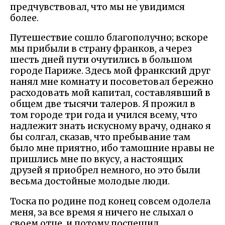
предчувствовал, что мы не увидимся
более.
Путешествие сошло благополучно; вскоре
мы прибыли в страну франков, а через
шесть дней пути очутились в большом
городе Париже. Здесь мой франкский друг
нанял мне комнату и посоветовал бережно
расходовать мой капитал, составлявший в
общем две тысячи талеров. Я прожил в
том городе три года и учился всему, что
надлежит знать искусному врачу, однако я
бы солгал, сказав, что пребывание там
было мне приятно, ибо тамошние нравы не
пришлись мне по вкусу, а настоящих
друзей я приобрел немного, но это были
весьма достойные молодые люди.
Тоска по родине под конец совсем одолела
меня, за все время я ничего не слыхал о
своем отце, и потому поспешил