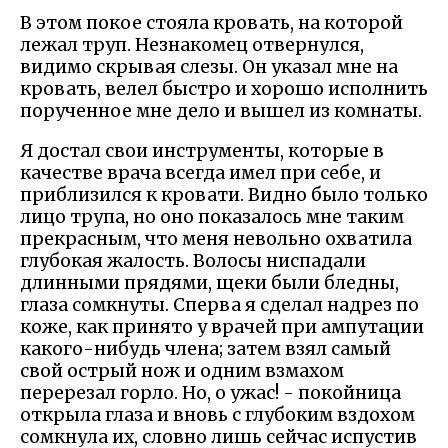
В этом покое стояла кровать, на которой
лежал труп. Незнакомец отвернулся,
видимо скрывая слезы. Он указал мне на
кровать, велел быстро и хорошо исполнить
порученное мне дело и вышел из комнаты.
Я достал свои инструменты, которые в
качестве врача всегда имел при себе, и
приблизился к кровати. Видно было только
лицо трупа, но оно показалось мне таким
прекрасным, что меня невольно охватила
глубокая жалость. Волосы ниспадали
длинными прядями, щеки были бледны,
глаза сомкнуты. Сперва я сделал надрез по
коже, как принято у врачей при ампутации
какого-нибудь члена; затем взял самый
свой острый нож и одним взмахом
перерезал горло. Но, о ужас! - покойница
открыла глаза и вновь с глубоким вздохом
сомкнула их, словно лишь сейчас испустив