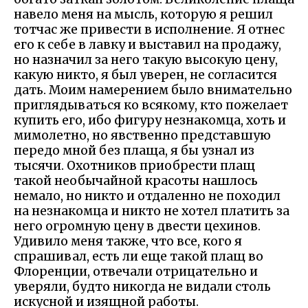
навело меня на мысль, которую я решил
тотчас же привести в исполнение. Я отнес
его к себе в лавку и выставил на продажу,
но назначил за него такую высокую цену,
какую никто, я был уверен, не согласится
дать. Моим намерением было внимательно
приглядываться ко всякому, кто пожелает
купить его, ибо фигуру незнакомца, хоть и
мимолетно, но явственно представшую
передо мной без плаща, я бы узнал из
тысячи. Охотников приобрести плащ
такой необычайной красоты нашлось
немало, но никто и отдаленно не походил
на незнакомца и никто не хотел платить за
него огромную цену в двести цехинов.
Удивило меня также, что все, кого я
спрашивал, есть ли еще такой плащ во
Флоренции, отвечали отрицательно и
уверяли, будто никогда не видали столь
искусной и изящной работы.