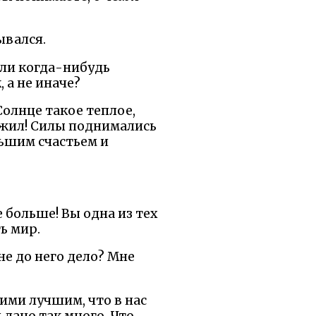
ывался.
али когда-нибудь
 а не иначе?
 Солнце такое теплое,
 жил! Силы поднимались
льшим счастьем и
е больше! Вы одна из тех
ь мир.
не до него дело? Мне
гими лучшим, что в нас
м дано так много. Что