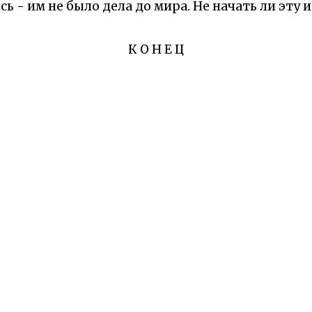
сь - им не было дела до мира. Не начать ли эту
К О Н Е Ц
О смысле жизни и даре миру
ркало, в котором я увидел две жизненные позиц
но её «внутреннее содержание» так и осталось
вала розовый куст: «Что ты дал миру?», сама 
Словно те люди, что годами копят знания, но бо
 иначе: он отдавал миру всю свою красоту без ос
али людей счастливыми. Его жизнь была щедрым
ренним. История напоминает: наша ценность не в
ко добра приносим другим. Даже маленький цве
чудом.