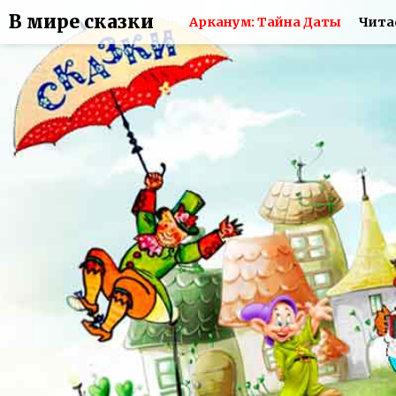
В мире сказки
Арканум: Тайна Даты
Чита