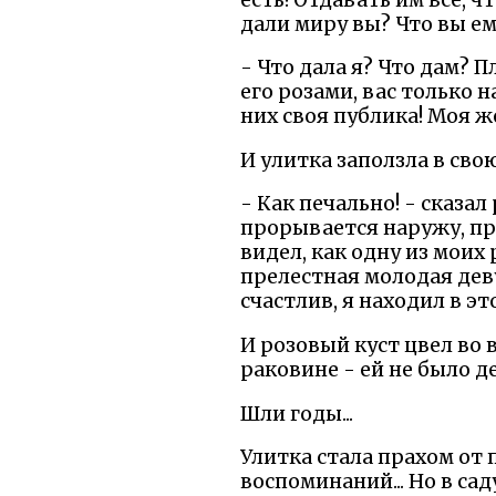
дали миру вы? Что вы е
- Что дала я? Что дам? П
его розами, вас только н
них своя публика! Моя же
И улитка заползла в сво
- Как печально! - сказал 
прорывается наружу, пр
видел, как одну из моих
прелестная молодая дев
счастлив, я находил в э
И розовый куст цвел во 
раковине - ей не было д
Шли годы...
Улитка стала прахом от п
воспоминаний... Но в са