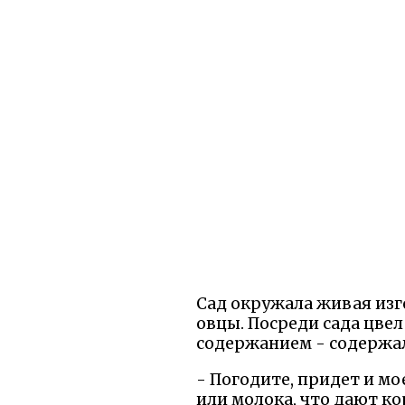
Сад окружала живая изго
овцы. Посреди сада цвел
содержанием - содержал
- Погодите, придет и мое
или молока, что дают ко