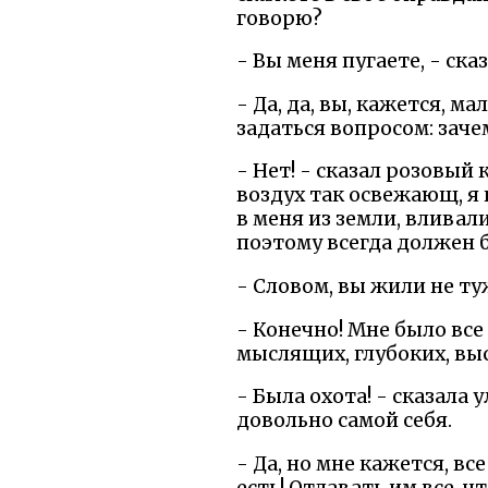
говорю?
- Вы меня пугаете, - ска
- Да, да, вы, кажется, 
задаться вопросом: заче
- Нет! - сказал розовый 
воздух так освежающ, я
в меня из земли, вливал
поэтому всегда должен б
- Словом, вы жили не туж
- Конечно! Мне было все 
мыслящих, глубоких, вы
- Была охота! - сказала 
довольно самой себя.
- Да, но мне кажется, в
есть! Отдавать им все, чт