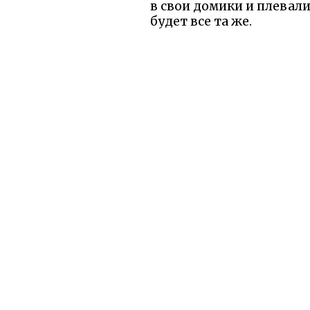
в свои домики и плевали
будет все та же.
Эта сказка — словно зе
глубоким мыслителем, 
Она презрительно спраши
высокомерных слов. 
Розовый куст учит меня
том, что его розы дел
не грандиозным, но иск
думаем, а в том, сколь