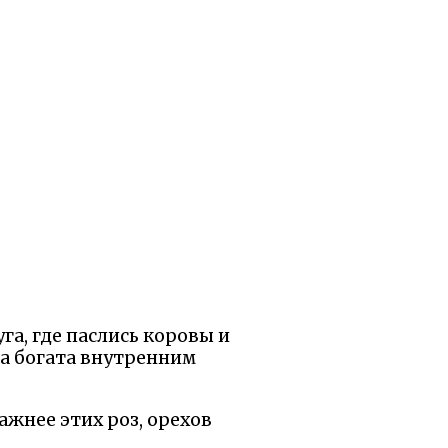
га, где паслись коровы и
ла богата внутренним
важнее этих роз, орехов