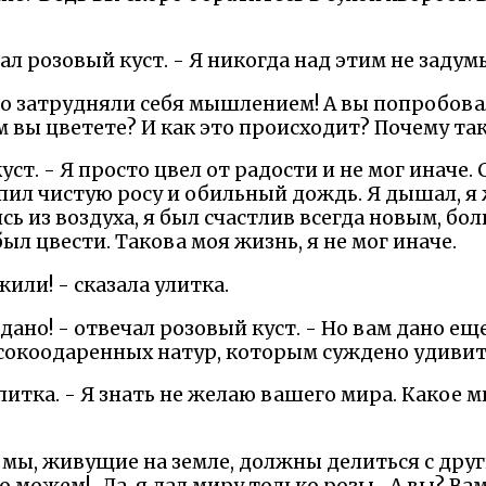
зал розовый куст. - Я никогда над этим не задум
мало затрудняли себя мышлением! А вы попробов
м вы цветете? И как это происходит? Почему так,
куст. - Я просто цвел от радости и не мог иначе.
 пил чистую росу и обильный дождь. Я дышал, я
ись из воздуха, я был счастлив всегда новым, бо
ыл цвести. Такова моя жизнь, я не мог иначе.
или! - сказала улитка.
дано! - отвечал розовый куст. - Но вам дано ещ
сокоодаренных натур, которым суждено удивит
улитка. - Я знать не желаю вашего мира. Какое м
се мы, живущие на земле, должны делиться с дру
о можем!.. Да, я дал миру только розы... А вы? Ва