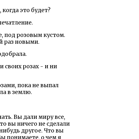
, когда это будет?
печатление.
е, под розовым кустом.
й раз новыми.
одобрала.
и своих розах - и ни
озами, пока не выпал
ла в землю.
нать. Вы дали миру все,
что вы ничего не сделали
нибудь другое. Что вы
Вы понимаете, о чем я