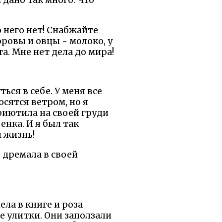
о него нет! Снабжайте
оровы и овцы - молоко, у
та. Мне нет дела до мира!
ться в себе. У меня все
сятся ветром, но я
приютила на своей груди
нка. И я был так
я жизнь!
о дремала в своей
ела в книге и роза
ые улитки. Они заползали