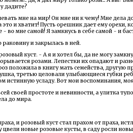
му дадите?
левать мне на мир! Он мне ни к чему! Мне дела д
а это и хватит! Пусть орешник дает ему орехи, к
 - во мне самой! Я замкнусь в себе самой - и бас
ю раковину и закрылась в ней.
розовый куст. - А я и хотел бы, да не могу замкну
орывается розами. Лепестки их опадают и разно
 роз положила в книгу мать семейства, другую 
ушка, третью целовали улыбающиеся губки ребе
том истинную усладу. Вот мои воспоминания, мо
всей своей простоте и невинности, а улитка туп
ела до мира.
раха, и розовый куст стал прахом от праха, истл
ду цвели новые розовые кусты, в саду росли нов