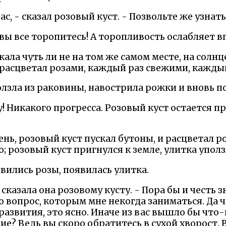
с, - сказал розовый куст. - Позвольте же узнать
 вы все торопитесь! А торопливость ослабляет в
жала чуть ли не на том же самом месте, на солнц
 расцветал розами, каждый раз свежими, кажды
лзла из раковины, навострила рожки и вновь п
! Никакого прогресса. Розовый куст остается пр
нь, розовый куст пускал бутоны, и расцветал р
о; розовый куст пригнулся к земле, улитка уполз
явились розы, появилась улитка.
 сказала она розовому кусту. - Пора бы и честь з
то вопрос, которым мне некогда заниматься. Да 
развития, это ясно. Иначе из вас вышло бы что-
ие? Ведь вы скоро обратитесь в сухой хворост. 