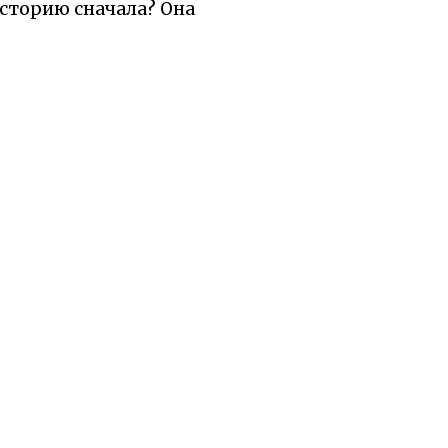
 историю сначала? Она
ии. Улитка считала себя
 замкнутым в раковине.
не подарив ничего, кроме
ятся ими поделиться.
татка, находя счастье в
 даром — не идеальным,
 том, сколько мы о себе
ток может стать чьим-то