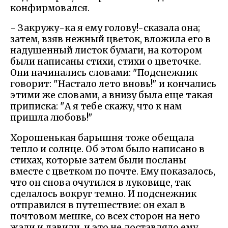
конфирмовался.
- Закружу-ка я ему голову!-сказала она;
затем, взяв нежный цветок, вложила его в
надушенный листок бумаги, на котором
были написаны стихи, стихи о цветочке.
Они начинались словами: "Подснежник
говорит: "Настало лето вновь!" и кончались
этими же словами, а внизу была еще такая
приписка: "А я тебе скажу, что к нам
пришла любовь!"
Хорошенькая барышня тоже обещала
тепло и солнце. Об этом было написано в
стихах, которые затем были посланы
вместе с цветком по почте. Ему показалось,
что он снова очутился в луковице, так
сделалось вокруг темно. И подснежник
отправился в путешествие: он ехал в
почтовом мешке, со всех сторон на него
жали и давили, и это не доставляло ему