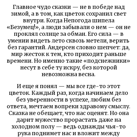
Главное чудо сказки — не в победе над
зимой, а в том, как цветок сохранил свет
внутри. Когда Непогода шипела
«Безумец!», а люди забывали о нем — он не
проклял солнце за обман. Его сила — в
умении видеть лето сквозь метели, верить
без гарантий. Андерсен словно шепчет: да,
мир жесток к тем, кто приходит раньше
времени. Но именно такие «подснежники»
несут в себе ту искру, без которой
невозможна весна.
И еще я понял — мы все где-то этот
цветок. Каждый раз, когда начинаем дело
без уверенности в успехе, любим без
ответа, мечтаем вопреки здравому смыслу.
Сказка не обещает, что нас оценят. Но она
дарит мужество прорастать даже на
холодном полу — ведь однажды чья-то
рука поднимет нас и вложит между