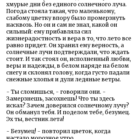
хмурые дни без единого солнечного луча.
Погода стояла такая, что маленькому,
слабому цветку впору было промерзнуть
насквозь. Но он и сам не знал, какой он
сильный: ему прибавляла сил
жизнерадостность и вера в то, что лето все
равно придет. Он хранил ему верность, а
солнечные лучи подтверждали, что ждать
стоит. И так стоял он, исполненный любви,
веры и надежды, в белом наряде на белом
снегу и склонял голову, когда густо падали
снежные хлопья и дули ледяные ветры.
- Ты сломишься, - говорили они. -
Замерзнешь, засохнешь! Что ты здесь
искал? Зачем доверился солнечному лучу?
Он обманул тебя. И поделом тебе, безумец.
Эх ты, вестник лета!
- Безумец! - повторил цветок, когда
настало морозное утро.