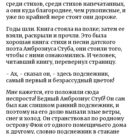
среди стихов, среди стихов напечатанных,
а они куда благороднее, чем рукописные, и
уже по крайней мере стоят они дороже.
Годы шли. Книга стояла на полке; затем ее
взяли, раскрыли и прочли. Это была
хорошая книга: стихи и песни датского
поэта Амброзиуса Стуба, они стоили того,
чтобы с ними ознакомились. И человек,
читавший книгу, перевернул страницу.
- Ах, - сказал он, - здесь подснежник,
самый первый и безрассудный цветок!
Мне кажется, его положили сюда
неспроста! Бедный Амброзиус Стуб! Он сам
был как слишком ранний подснежник, и
поэтому на его долю выпали злые ветры,
снег и холод. Он странствовал по родному
острову Фюн от одного помещичьего дома
к другому, словно подснежник в стакане