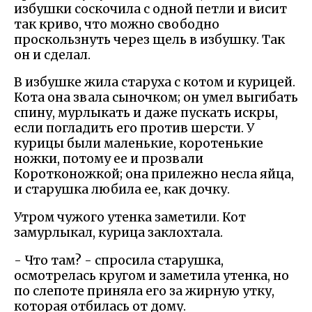
избушки соскочила с одной петли и висит
так криво, что можно свободно
проскользнуть через щель в избушку. Так
он и сделал.
В избушке жила старуха с котом и курицей.
Кота она звала сыночком; он умел выгибать
спину, мурлыкать и даже пускать искры,
если погладить его против шерсти. У
курицы были маленькие, коротенькие
ножки, потому ее и прозвали
Коротконожкой; она прилежно несла яйца,
и старушка любила ее, как дочку.
Утром чужого утенка заметили. Кот
замурлыкал, курица заклохтала.
- Что там? - спросила старушка,
осмотрелась кругом и заметила утенка, но
по слепоте приняла его за жирную утку,
которая отбилась от дому.