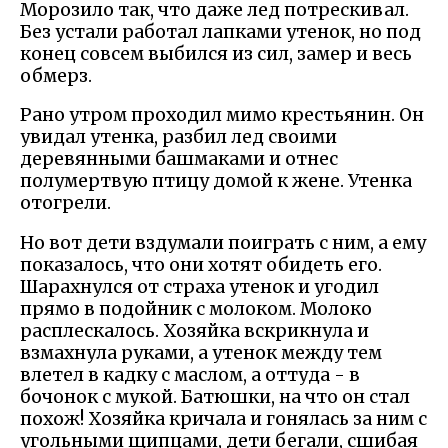
Морозило так, что даже лед потрескивал.
Без устали работал лапками утенок, но под
конец совсем выбился из сил, замер и весь
обмерз.
Рано утром проходил мимо крестьянин. Он
увидал утенка, разбил лед своими
деревянными башмаками и отнес
полумертвую птицу домой к жене. Утенка
отогрели.
Но вот дети вздумали поиграть с ним, а ему
показалось, что они хотят обидеть его.
Шарахнулся от страха утенок и угодил
прямо в подойник с молоком. Молоко
расплескалось. Хозяйка вскрикнула и
взмахнула руками, а утенок между тем
влетел в кадку с маслом, а оттуда - в
бочонок с мукой. Батюшки, на что он стал
похож! Хозяйка кричала и гонялась за ним с
угольными щипцами, дети бегали, сшибая