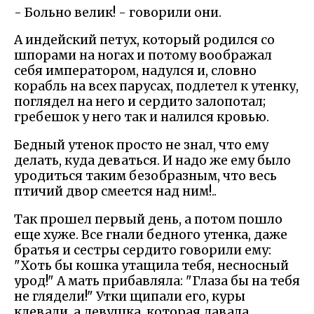
- Больно велик! - говорили они.
А индейский петух, который родился со
шпорами на ногах и потому воображал
себя императором, надулся и, словно
корабль на всех парусах, подлетел к утенку,
поглядел на него и сердито залопотал;
гребешок у него так и налился кровью.
Бедный утенок просто не знал, что ему
делать, куда деваться. И надо же ему было
уродиться таким безобразным, что весь
птичий двор смеется над ним!..
Так прошел первый день, а потом пошло
еще хуже. Все гнали бедного утенка, даже
братья и сестры сердито говорили ему:
"Хоть бы кошка утащила тебя, несносный
урод!" А мать прибавляла: "Глаза бы на тебя
не глядели!" Утки щипали его, куры
клевали, а девушка, которая давала