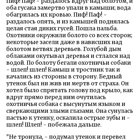
Пиф! Паф! - раздалось вдруг над болотом, и
оба гусака замертво упали в камыши; вода
обагрилась их кровью. Пиф! Паф! -
раздалось опять, и из камышей поднялась
целая стая диких гусей. Пошла пальба.
Охотники окружили болото со всех сторон;
некоторые засели даже в нависших над
болотом ветвях деревьев. Голубой дым
облаками окутывал деревья и стлался над
водой. По болоту бегали охотничьи собаки
- шлеп! шлеп! Камыш и тростник так и
качались из стороны в сторону. Бедный
утенок был ни жив ни мертв от страха. Он
хотел было спрятать голову под крыло, как
вдруг прямо перед ним очутилась
охотничья собака с высунутым языком и
сверкающими злыми глазами. Она сунулась
пастью к утенку, оскалила острые зубы и -
шлеп! Шлеп! - побежала дальше.
"Не тронула, - подумал утенок и перевел