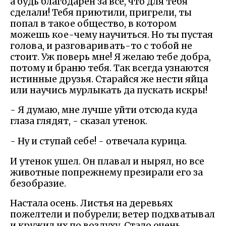
а будь благодарен за все, что для тебя
сделали! Тебя приютили, пригрели, ты
попал в такое общество, в котором
можешь кое-чему научиться. Но ты пустая
голова, и разговаривать-то с тобой не
стоит. Уж поверь мне! Я желаю тебе добра,
потому и браню тебя. Так всегда узнаются
истинные друзья. Старайся же нести яйца
или научись мурлыкать да пускать искры!
- Я думаю, мне лучше уйти отсюда куда
глаза глядят, - сказал утенок.
- Ну и ступай себе! - отвечала курица.
И утенок ушел. Он плавал и нырял, но все
животные попрежнему презирали его за
безобразие.
Настала осень. Листья на деревьях
пожелтели и побурели; ветер подхватывал
и кружил их по воздуху. Стало очень