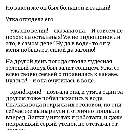
Но какой же он был большой и гадкий!
Утка оглядела его.
- Ужасно велик! - сказала она. - И совсем не
похож на остальных! Уж не индюшонок ли
это, в самом деле? Ну да в воде-то он у
меня побывает, силой да загоню!
На другой день погода стояла чудесная,
зеленый лопух был залит солнцем. Утка со
всею своею семьей отправилась к канаве.
Бултых! - и она очутилась в воде.
- Кряк! Кряк! - позвала она, и утята один за
другим тоже побултыхались в воду.
Сначала вода покрыла их с головой, но они
сейчас же вынырнули и отлично поплыли
вперед. Лапки у них так и работали, и даже
некрасивый серый утенок не отставал от