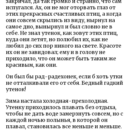
закричал, да так громко и странно, что сам
испугался. Ах, он не мог оторвать глаз от
этих прекрасных счастливых птиц, а когда
они совсем скрылись из виду, нырнул на
самое дно, вынырнул и был словно не в
себе. Не знал утенок, как зовут этих птиц,
куда они летят, но полюбил их, как не
любил до сих пор никого на свете. Красоте
их он не завидовал; ему и в голову не
приходило, что он может быть таким же
красивым, как они.
Он был бы рад-радехонек, если б хоть утки
не отталкивали его от себя. Бедный гадкий
утенок!
Зима настала холодная-прехолодная.
Утенку приходилось плавать без отдыха,
чтобы не дать воде замерзнуть совсем, но с
каждой ночью полынья, в которой он
плавал, становилась все меньше и меньше.