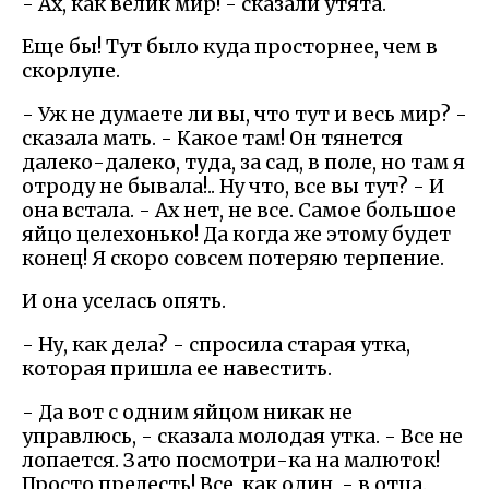
- Ах, как велик мир! - сказали утята.
Еще бы! Тут было куда просторнее, чем в
скорлупе.
- Уж не думаете ли вы, что тут и весь мир? -
сказала мать. - Какое там! Он тянется
далеко-далеко, туда, за сад, в поле, но там я
отроду не бывала!.. Ну что, все вы тут? - И
она встала. - Ах нет, не все. Самое большое
яйцо целехонько! Да когда же этому будет
конец! Я скоро совсем потеряю терпение.
И она уселась опять.
- Ну, как дела? - спросила старая утка,
которая пришла ее навестить.
- Да вот с одним яйцом никак не
управлюсь, - сказала молодая утка. - Все не
лопается. Зато посмотри-ка на малюток!
Просто прелесть! Все, как один, - в отца.