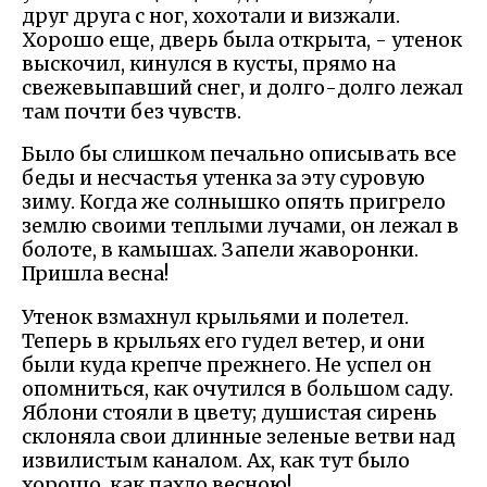
друг друга с ног, хохотали и визжали.
Хорошо еще, дверь была открыта, - утенок
выскочил, кинулся в кусты, прямо на
свежевыпавший снег, и долго-долго лежал
там почти без чувств.
Было бы слишком печально описывать все
беды и несчастья утенка за эту суровую
зиму. Когда же солнышко опять пригрело
землю своими теплыми лучами, он лежал в
болоте, в камышах. Запели жаворонки.
Пришла весна!
Утенок взмахнул крыльями и полетел.
Теперь в крыльях его гудел ветер, и они
были куда крепче прежнего. Не успел он
опомниться, как очутился в большом саду.
Яблони стояли в цвету; душистая сирень
склоняла свои длинные зеленые ветви над
извилистым каналом. Ах, как тут было
хорошо, как пахло весною!