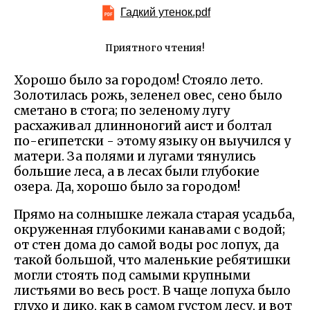
Гадкий утенок.pdf
Приятного чтения!
Хорошо было за городом! Стояло лето.
Золотилась рожь, зеленел овес, сено было
сметано в стога; по зеленому лугу
расхаживал длинноногий аист и болтал
по-египетски - этому языку он выучился у
матери. За полями и лугами тянулись
большие леса, а в лесах были глубокие
озера. Да, хорошо было за городом!
Прямо на солнышке лежала старая усадьба,
окруженная глубокими канавами с водой;
от стен дома до самой воды рос лопух, да
такой большой, что маленькие ребятишки
могли стоять под самыми крупными
листьями во весь рост. В чаще лопуха было
глухо и дико, как в самом густом лесу, и вот