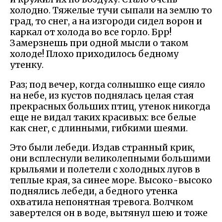
холодно. Тяжелые тучи сыпали на землю то
град, то снег, а на изгороди сидел ворон и
каркал от холода во все горло. Брр!
Замерзнешь при одной мысли о таком
холоде! Плохо приходилось бедному
утенку.
Раз; под вечер, когда солнышко еще сияло
на небе, из кустов поднялась целая стая
прекрасных больших птиц, утенок никогда
еще не видал таких красивых: все белые
как снег, с длинными, гибкими шеями.
Это были лебеди. Издав странный крик,
они всплеснули великолепными большими
крыльями и полетели с холодных лугов в
теплые края, за синее море. Высоко-высоко
поднялись лебеди, а бедного утенка
охватила непонятная тревога. Волчком
завертелся он в воде, вытянул шею и тоже