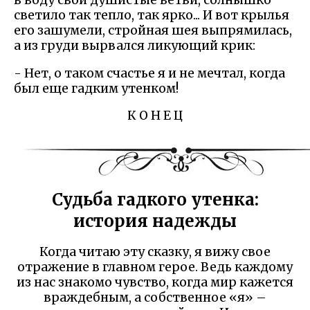
в воду свои душистые ветви, солнышко
светило так тепло, так ярко... И вот крылья
его зашумели, стройная шея выпрямилась,
а из груди вырвался ликующий крик:
- Нет, о таком счастье я и не мечтал, когда
был еще гадким утенком!
К О Н Е Ц
Судьба гадкого утенка:
история надежды
Когда читаю эту сказку, я вижу свое
отражение в главном герое. Ведь каждому
из нас знакомо чувство, когда мир кажется
враждебным, а собственное «я» –