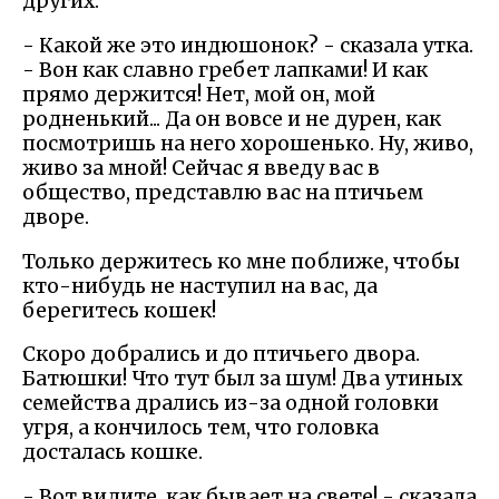
других.
- Какой же это индюшонок? - сказала утка.
- Вон как славно гребет лапками! И как
прямо держится! Нет, мой он, мой
родненький... Да он вовсе и не дурен, как
посмотришь на него хорошенько. Ну, живо,
живо за мной! Сейчас я введу вас в
общество, представлю вас на птичьем
дворе.
Только держитесь ко мне поближе, чтобы
кто-нибудь не наступил на вас, да
берегитесь кошек!
Скоро добрались и до птичьего двора.
Батюшки! Что тут был за шум! Два утиных
семейства дрались из-за одной головки
угря, а кончилось тем, что головка
досталась кошке.
- Вот видите, как бывает на свете! - сказала