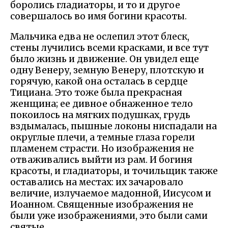
боролись гладиаторы, и то и другое
совершалось во имя богини красоты.
Мальчика едва не ослепил этот блеск,
стены лучились всеми красками, и все тут
было жизнь и движение. Он увидел еще
одну Венеру, земную Венеру, плотскую и
горячую, какой она осталась в сердце
Тициана. Это тоже была прекрасная
женщина; ее дивное обнаженное тело
покоилось на мягких подушках, грудь
вздымалась, пышные локоны ниспадали на
округлые плечи, а темные глаза горели
пламенем страсти. Но изображения не
отваживались выйти из рам. И богиня
красоты, и гладиаторы, и точильщик также
оставались на местах: их зачаровало
величие, излучаемое мадонной, Иисусом и
Иоанном. Священные изображения не
были уже изображениями, это были сами
святые.