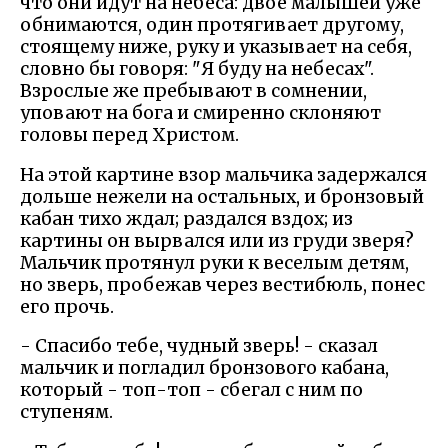
что они идут на небеса: двое малышей уже
обнимаются, один протягивает другому,
стоящему ниже, руку и указывает на себя,
словно бы говоря: "Я буду на небесах".
Взрослые же пребывают в сомнении,
уповают на бога и смиренно склоняют
головы перед Христом.
На этой картине взор мальчика задержался
дольше нежели на остальных, и бронзовый
кабан тихо ждал; раздался вздох; из
картины он вырвался или из груди зверя?
Мальчик протянул руки к веселым детям,
но зверь, пробежав через вестибюль, понес
его прочь.
- Спасибо тебе, чудный зверь! - сказал
мальчик и погладил бронзового кабана,
который - топ-топ - сбегал с ним по
ступеням.