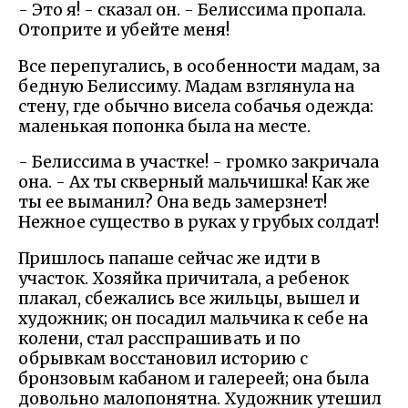
- Это я! - сказал он. - Белиссима пропала.
Отоприте и убейте меня!
Все перепугались, в особенности мадам, за
бедную Белиссиму. Мадам взглянула на
стену, где обычно висела собачья одежда:
маленькая попонка была на месте.
- Белиссима в участке! - громко закричала
она. - Ах ты скверный мальчишка! Как же
ты ее выманил? Она ведь замерзнет!
Нежное существо в руках у грубых солдат!
Пришлось папаше сейчас же идти в
участок. Хозяйка причитала, а ребенок
плакал, сбежались все жильцы, вышел и
художник; он посадил мальчика к себе на
колени, стал расспрашивать и по
обрывкам восстановил историю с
бронзовым кабаном и галереей; она была
довольно малопонятна. Художник утешил