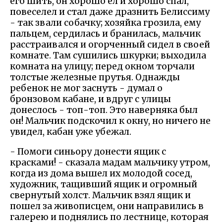
его шить, он хорошо ел и хорошо спал,
повеселел и стал даже дразнить Белиссиму
- так звали собачку; хозяйка грозила, ему
пальцем, сердилась и бранилась, мальчик
расстраивался и огорченный сидел в своей
комнате. Там сушились шкурки; выходила
комната на улицу; перед окном торчали
толстые железные прутья. Однажды
ребенок не мог заснуть - думал о
бронзовом кабане, и вдруг с улицы
донеслось - топ-топ. Это наверняка был
он! Мальчик подскочил к окну, но ничего не
увидел, кабан уже убежал.
- Помоги синьору донести ящик с
красками! - сказала мадам мальчику утром,
когда из дома вышел их молодой сосед,
художник, тащивший ящик и огромный
свернутый холст. Мальчик взял ящик и
пошел за живописцем, они направились в
галерею и поднялись по лестнице, которая