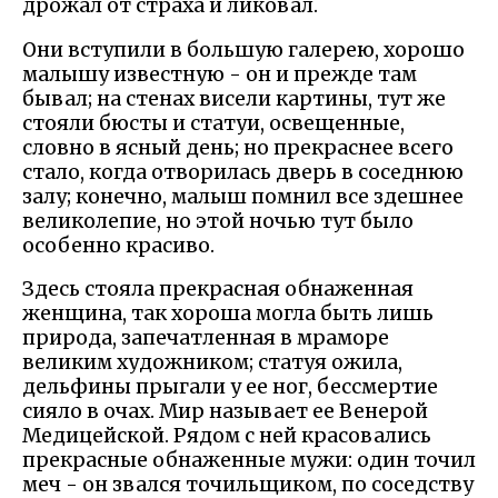
дрожал от страха и ликовал.
Они вступили в большую галерею, хорошо
малышу известную - он и прежде там
бывал; на стенах висели картины, тут же
стояли бюсты и статуи, освещенные,
словно в ясный день; но прекраснее всего
стало, когда отворилась дверь в соседнюю
залу; конечно, малыш помнил все здешнее
великолепие, но этой ночью тут было
особенно красиво.
Здесь стояла прекрасная обнаженная
женщина, так хороша могла быть лишь
природа, запечатленная в мраморе
великим художником; статуя ожила,
дельфины прыгали у ее ног, бессмертие
сияло в очах. Мир называет ее Венерой
Медицейской. Рядом с ней красовались
прекрасные обнаженные мужи: один точил
меч - он звался точильщиком, по соседству