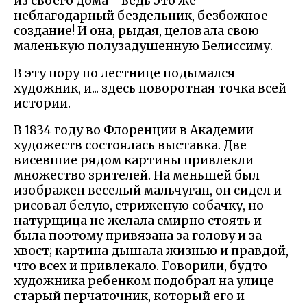
из своего дома - ведь это же
неблагодарный бездельник, безбожное
создание! И она, рыдая, целовала свою
маленькую полузадушенную Белиссиму.
В эту пору по лестнице подымался
художник, и... здесь поворотная точка всей
истории.
В 1834 году во Флоренции в Академии
художеств состоялась выставка. Две
висевшие рядом картины привлекли
множество зрителей. На меньшей был
изображен веселый мальчуган, он сидел и
рисовал белую, стриженую собачку, но
натурщица не желала смирно стоять и
была поэтому привязана за голову и за
хвост; картина дышала жизнью и правдой,
что всех и привлекало. Говорили, будто
художника ребенком подобрал на улице
старый перчаточник, который его и