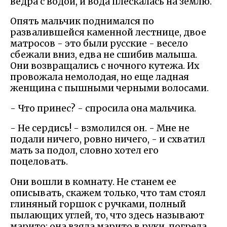
ведра с водой, и вода плескалась на землю.
Опять мальчик поднимался по
развалившейся каменной лестнице, двое
матросов - это были русские - весело
сбежали вниз, едва не сшибив малыша.
Они возвращались с ночного кутежа. Их
провожала немолодая, но еще ладная
женщина с пышными черными волосами.
- Что принес? - спросила она мальчика.
- Не сердись! - взмолился он. - Мне не
подали ничего, ровно ничего, - и схватил
мать за подол, словно хотел его
поцеловать.
Они вошли в комнату. Не станем ее
описывать, скажем только, что там стоял
глиняный горшок с ручками, полный
пылающих углей, то, что здесь называют
марито; она взяла марито в руки, погрела