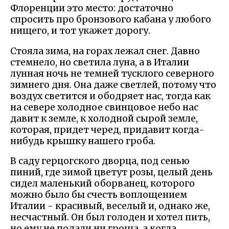
Флоренции это место: достаточно
спросить про бронзового кабана у любого
нищего, и тот укажет дорогу.
Стояла зима, на горах лежал снег. Давно
стемнело, но светила луна, а в Италии
лунная ночь не темней тусклого северного
зимнего дня. Она даже светлей, потому что
воздух светится и ободряет нас, тогда как
на севере холодное свинцовое небо нас
давит к земле, к холодной сырой земле,
которая, придет черед, придавит когда-
нибудь крышку нашего гроба.
В саду герцогского дворца, под сенью
пиний, где зимой цветут розы, целый день
сидел маленький оборванец, которого
можно было бы счесть воплощением
Италии - красивый, веселый и, однако же,
несчастный. Он был голоден и хотел пить,
но ему не подали ни гроша, а когда