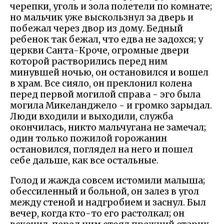
черепки, уголь и зола полетели по комнате;
но мальчик уже выскользнул за дверь и
побежал через двор из дому. Бедный
ребенок так бежал, что едва не задохся; у
церкви Санта-Кроче, огромные двери
которой растворились перед ним
минувшей ночью, он остановился и вошел
в храм. Все сияло, он преклонил колена
перед первой могилой справа - эго была
могила Микеланджело - и громко зарыдал.
Люди входили и выходили, служба
окончилась, никто мальчугана не замечал;
один только пожилой горожанин
остановился, поглядел на него и пошел
себе дальше, как все остальные.
Голод и жажда совсем истомили малыша;
обессиленный и больной, он залез в угол
между стеной и надгробием и заснул. Был
вечер, когда кто-то его растолкал; он