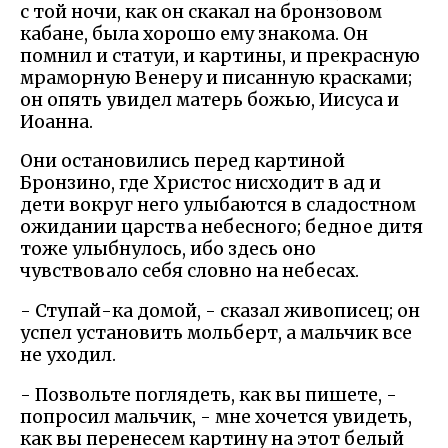
с той ночи, как он скакал на бронзовом
кабане, была хорошо ему знакома. Он
помнил и статуи, и картины, и прекрасную
мраморную Венеру и писанную красками;
он опять увидел матерь божью, Иисуса и
Иоанна.
Они остановились перед картиной
Бронзино, где Христос нисходит в ад и
дети вокруг него улыбаются в сладостном
ожидании царства небесного; бедное дитя
тоже улыбнулось, ибо здесь оно
чувствовало себя словно на небесах.
- Ступай-ка домой, - сказал живописец; он
успел установить мольберт, а мальчик все
не уходил.
- Позвольте поглядеть, как вы пишете, -
попросил мальчик, - мне хочется увидеть,
как вы перенесем картину на этот белый