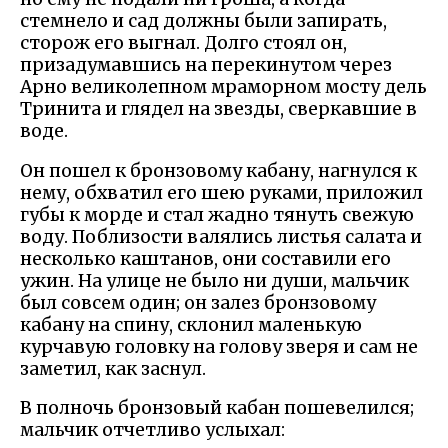
стемнело и сад должны были запирать,
сторож его выгнал. Долго стоял он,
призадумавшись на перекинутом через
Арно великолепном мраморном мосту дель
Тринита и глядел на звезды, сверкавшие в
воде.
Он пошел к бронзовому кабану, нагнулся к
нему, обхватил его шею руками, приложил
губы к морде и стал жадно тянуть свежую
воду. Поблизости валялись листья салата и
несколько каштанов, они составили его
ужин. На улице не было ни души, мальчик
был совсем один; он залез бронзовому
кабану на спину, склонил маленькую
курчавую головку на голову зверя и сам не
заметил, как заснул.
В полночь бронзовый кабан пошевелился;
мальчик отчетливо услыхал: