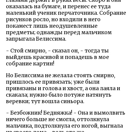
глазами держит в руках весы. Скоро и она
оказалась на бумаге, и перенес ее туда
маленький ученик перчаточника. Собрание
рисунков росло, но входили в него
покамест лишь неодушевленные
предметы; однажды перед мальчиком
запрыгала Белиссима.
- Стой смирно, - сказал он, - тогда ты
выйдешь красивой и попадешь в мое
собрание картин!
Но Белиссима не желала стоять смирно,
пришлось ее привязать; уже были
привязаны и голова и хвост, а она лаяла и
скакала; нужно было потуже натянуть
веревки; тут вошла синьора.
- Безбожник! Бедняжка! - Она и вымолвить
ничего больше не смогла, оттолкнула
мальчика, подтолкнула его ногой, выгнала