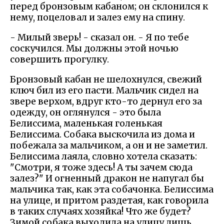
перед бронзовым кабаном; он склонился к
нему, поцеловал и залез ему на спину.
- Милый зверь! - сказал он. - Я по тебе
соскучился. Мы должны этой ночью
совершить прогулку.
Бронзовый кабан не шелохнулся, свежий
ключ бил из его пасти. Мальчик сидел на
звере верхом, вдруг кто-то дернул его за
одежду, он оглянулся - это была
Белиссима, маленькая голенькая
Белиссима. Собака выскочила из дома и
побежала за мальчиком, а он и не заметил.
Белиссима лаяла, словно хотела сказать:
"Смотри, я тоже здесь! А ты зачем сюда
залез?" И огненный дракон не напугал бы
мальчика так, как эта собачонка. Белиссима
на улице, и притом раздетая, как говорила
в таких случаях хозяйка! Что же будет?
Зимой собака выходила на улицу лишь