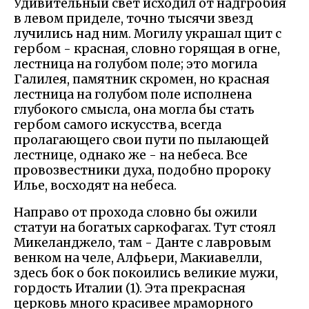
Удивительный свет исходил от надгробия
в левом приделе, точно тысячи звезд
лучились над ним. Могилу украшал щит с
гербом - красная, словно горящая в огне,
лестница на голубом поле; это могила
Галилея, памятник скромен, но красная
лестница на голубом поле исполнена
глубокого смысла, она могла бы стать
гербом самого искусства, всегда
пролагающего свои пути по пылающей
лестнице, однако же - на небеса. Все
провозвестники духа, подобно пророку
Илье, восходят на небеса.
Направо от прохода словно бы ожили
статуи на богатых саркофагах. Тут стоял
Микеланджело, там - Данте с лавровым
венком на челе, Алфьери, Макиавелли,
здесь бок о бок покоились великие мужи,
гордость Италии (1). Эта прекрасная
церковь много красивее мраморного