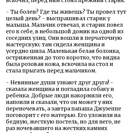
вскочил, перед ним стоял прежний старик.
- Ты болен? Где ты живешь? Ты провел тут
целый день? - выспрашивал старик у
малыша. Мальчик отвечал, и старик повел
его к себе, в небольшой домик на одной из
соседних улиц. Они вошли в перчаточную
мастерскую; там сидела женщина и
усердно шила. Маленькая белая болонка,
остриженная до того коротко, что видна
была розовая кожа, вскочила на стол и
стала прыгать перед мальчиком.
- Невинные души узнают друг друга! -
сказала женщина и погладила собаку и
ребенка. Добрые люди накормили его,
напоили и сказали, что он может у них
переночевать, а завтра папаша Джузеппе
поговорит с его матерью. Его уложили на
бедную, жесткую постель, но для него, не
раз ночевавшего на жестких камнях