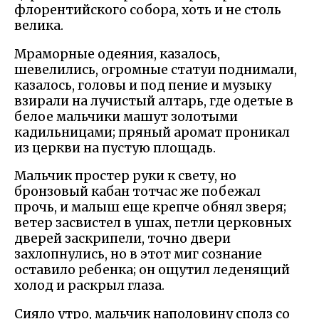
флорентийского собора, хоть и не столь
велика.
Мраморные одеяния, казалось,
шевелились, огромные статуи поднимали,
казалось, головы и под пение и музыку
взирали на лучистый алтарь, где одетые в
белое мальчики машут золотыми
кадильницами; пряный аромат проникал
из церкви на пустую площадь.
Мальчик простер руки к свету, но
бронзовый кабан тотчас же побежал
прочь, и малыш еще крепче обнял зверя;
ветер засвистел в ушах, петли церковных
дверей заскрипели, точно двери
захлопнулись, но в этот миг сознание
оставило ребенка; он ощутил леденящий
холод и раскрыл глаза.
Сияло утро, мальчик наполовину сполз со