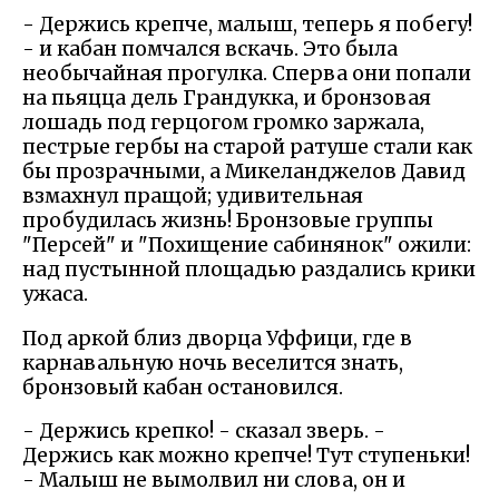
- Держись крепче, малыш, теперь я побегу!
- и кабан помчался вскачь. Это была
необычайная прогулка. Сперва они попали
на пьяцца дель Грандукка, и бронзовая
лошадь под герцогом громко заржала,
пестрые гербы на старой ратуше стали как
бы прозрачными, а Микеланджелов Давид
взмахнул пращой; удивительная
пробудилась жизнь! Бронзовые группы
"Персей" и "Похищение сабинянок" ожили:
над пустынной площадью раздались крики
ужаса.
Под аркой близ дворца Уффици, где в
карнавальную ночь веселится знать,
бронзовый кабан остановился.
- Держись крепко! - сказал зверь. -
Держись как можно крепче! Тут ступеньки!
- Малыш не вымолвил ни слова, он и