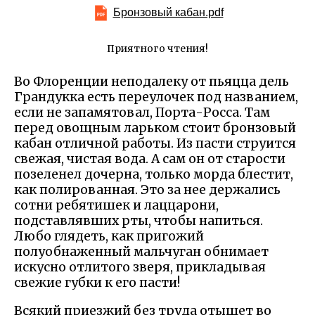
Бронзовый кабан.pdf
Приятного чтения!
Во Флоренции неподалеку от пьяцца дель
Грандукка есть переулочек под названием,
если не запамятовал, Порта-Росса. Там
перед овощным ларьком стоит бронзовый
кабан отличной работы. Из пасти струится
свежая, чистая вода. А сам он от старости
позеленел дочерна, только морда блестит,
как полированная. Это за нее держались
сотни ребятишек и лаццарони,
подставлявших рты, чтобы напиться.
Любо глядеть, как пригожий
полуобнаженный мальчуган обнимает
искусно отлитого зверя, прикладывая
свежие губки к его пасти!
Всякий приезжий без труда отыщет во