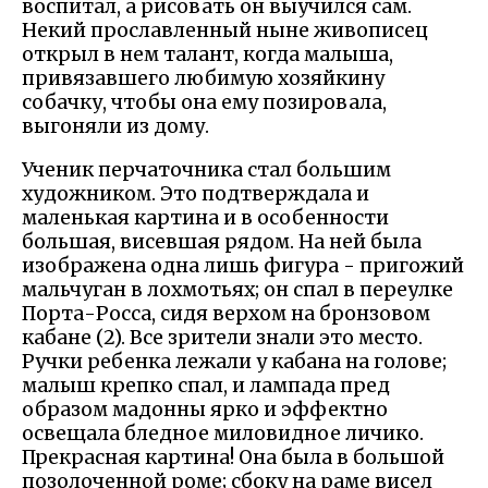
воспитал, а рисовать он выучился сам.
Некий прославленный ныне живописец
открыл в нем талант, когда малыша,
привязавшего любимую хозяйкину
собачку, чтобы она ему позировала,
выгоняли из дому.
Ученик перчаточника стал большим
художником. Это подтверждала и
маленькая картина и в особенности
большая, висевшая рядом. На ней была
изображена одна лишь фигура - пригожий
мальчуган в лохмотьях; он спал в переулке
Порта-Росса, сидя верхом на бронзовом
кабане (2). Все зрители знали это место.
Ручки ребенка лежали у кабана на голове;
малыш крепко спал, и лампада пред
образом мадонны ярко и эффектно
освещала бледное миловидное личико.
Прекрасная картина! Она была в большой
позолоченной роме; сбоку на раме висел