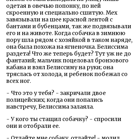
одетая в овечью попонку, по ней
скроенную и специально сшитую. Мех
завязывали на шее красной лентой с
бантами и бубенцами, так же подвязывали
его и на животе. Когда собачка в зимнюю
пору шла рядом с хозяйкой в таком наряде,
она была похожа на ягненочка. Белиссима
раздета! Что же теперь будет? Тут уж не до
фантазий; мальчик поцеловал бронзового
кабана и взял Белиссиму на руки; она
тряслась от холода, и ребенок побежал со
всех ног.
- Что это у тебя? - закричали двое
полицейских; когда они попались
навстречу, Белиссима залаяла.
- У кого ты стащил собачку? - спросили
они и отобрали ее.
- Отдайте мне собаку, отдайте! - молил