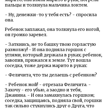
пальцы и толкнула мальчика локтем.
- Ну, денежки-то у тебя есть? - спросила
она.
Ребенок заплакал, она толкнула его ногой,
он громко заревел.
- Заткнись, не то башку твою горластую
размозжу! - И она подняла горшок с
углями, который держала в руках; ребенок,
завопив, прижался к земле. Тут вошла
соседка, тоже держа марито в руках:
- Феличита, что ты делаешь с ребенком?
- Ребенок мой! - отрезала Феличита. -
Захочу - его убью, а заодно и тебя,
Джанина. - И она замахнулась горшком;
соседка, защищаясь, подняла свой, горшки
так сильно стукнулись друг о Друга, что