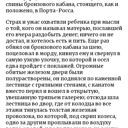
спины бронзового кабана, стоящего, как и
положено, в Порта-Росса.
Страх и ужас охватили ребенка при мысли
о той, кого он называл матерью, пославшей
его вчера раздобыть денег; ничего он не
достал, и хотелось есть и пить. Еще раз
обнял он бронзового кабана за шею,
поцеловал в морду, кивнул ему и свернул в
самую узкую улочку, по которой и осел
едва пройдет с поклажей. Огромные
обитые железом двери были
полурастворены, он поднялся по каменной
лестнице с грязными стенами, с канатом
вместо перил и вошел в открытую,
увешанную тряпьем галерею; отсюда шла
лестница во двор, где от колодца во все
этажи тянулась толстая железная
проволока, по которой, под скрип колеса,
одно за другим проплывали по воздуху