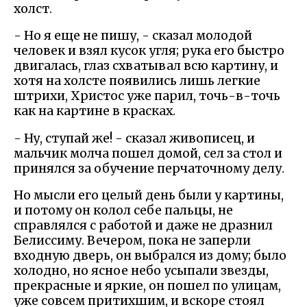
холст.
- Но я еще не пишу, - сказал молодой
человек и взял кусок угля; рука его быстро
двигалась, глаз схватывал всю картину, и
хотя на холсте появились лишь легкие
штрихи, Христос уже парил, точь-в-точь
как на картине в красках.
- Ну, ступай же! - сказал живописец, и
мальчик молча пошел домой, сел за стол и
принялся за обучение перчаточному делу.
Но мысли его целый день были у картины,
и потому он колол себе пальцы, не
справлялся с работой и даже не дразнил
Белиссиму. Вечером, пока не заперли
входную дверь, он выбрался из дому; было
холодно, но ясное небо усыпали звезды,
прекрасные и яркие, он пошел по улицам,
уже совсем притихшим, и вскоре стоял