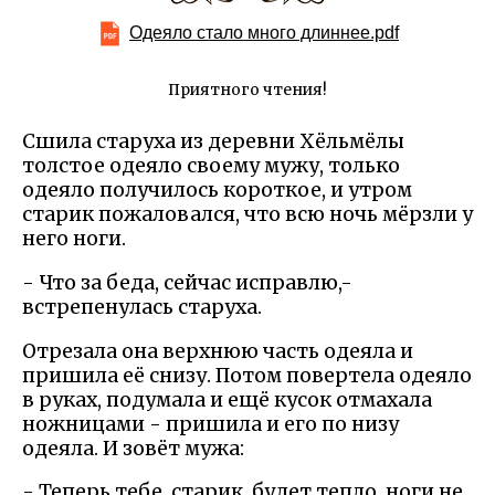
Одеяло стало много длиннее.pdf
Приятного чтения!
Сшила старуха из деревни Хёльмёлы
толстое одеяло своему мужу, только
одеяло получилось короткое, и утром
старик пожаловался, что всю ночь мёрзли у
него ноги.
- Что за беда, сейчас исправлю,-
встрепенулась старуха.
Отрезала она верхнюю часть одеяла и
пришила её снизу. Потом повертела одеяло
в руках, подумала и ещё кусок отмахала
ножницами - пришила и его по низу
одеяла. И зовёт мужа:
- Теперь тебе, старик, будет тепло, ноги не