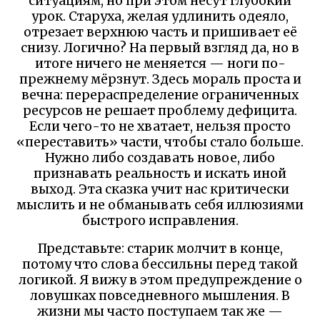
ситуациям, но при этом несут глубокий
урок. Старуха, желая удлинить одеяло,
отрезает верхнюю часть и пришивает её
снизу. Логично? На первый взгляд да, но в
итоге ничего не меняется — ноги по-
прежнему мёрзнут. Здесь мораль проста и
вечна: перераспределение ограниченных
ресурсов не решает проблему дефицита.
Если чего-то не хватает, нельзя просто
«переставить» части, чтобы стало больше.
Нужно либо создавать новое, либо
признавать реальность и искать иной
выход. Эта сказка учит нас критически
мыслить и не обманывать себя иллюзиями
быстрого исправления.
Представьте: старик молчит в конце,
потому что слова бессильны перед такой
логикой. Я вижу в этом предупреждение о
ловушках повседневного мышления. В
жизни мы часто поступаем так же —