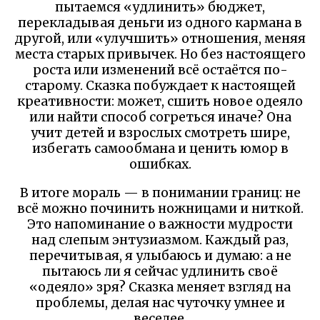
пытаемся «удлинить» бюджет,
перекладывая деньги из одного кармана в
другой, или «улучшить» отношения, меняя
места старых привычек. Но без настоящего
роста или изменений всё остаётся по-
старому. Сказка побуждает к настоящей
креативности: может, сшить новое одеяло
или найти способ согреться иначе? Она
учит детей и взрослых смотреть шире,
избегать самообмана и ценить юмор в
ошибках.
В итоге мораль — в понимании границ: не
всё можно починить ножницами и ниткой.
Это напоминание о важности мудрости
над слепым энтузиазмом. Каждый раз,
перечитывая, я улыбаюсь и думаю: а не
пытаюсь ли я сейчас удлинить своё
«одеяло» зря? Сказка меняет взгляд на
проблемы, делая нас чуточку умнее и
веселее.