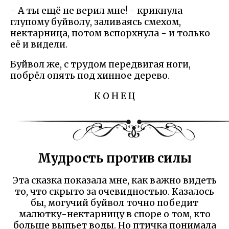
- А ты ещё не верил мне! - крикнула
глупому буйволу, заливаясь смехом,
нектарница, потом вспорхнула - и только
её и видели.
Буйвол же, с трудом передвигая ноги,
побрёл опять под хинное дерево.
К О Н Е Ц
Мудрость против силы
Эта сказка показала мне, как важно видеть
то, что скрыто за очевидностью. Казалось
бы, могучий буйвол точно победит
малютку-нектарницу в споре о том, кто
больше выпьет воды. Но птичка понимала