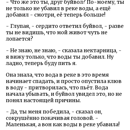
- Что же это ты, друг буйвол? По-моему, ты
не только не убавил в реке воды, а ещё
добавил - смотри, её теперь больше!
- Глупая, - сердито ответил буйвол, - разве
ты не видишь, что мой живот чуть не
лопается?
- Не знаю, не знаю, - сказала нектарница, -
я вижу только, что воды ты добавил. Ну
ладно, теперь буду пить я.
Она знала, что вода в реке в это время
начинает спадать, и просто опустила клюв
в воду - притворилась, что пьёт. Вода
начала убывать, и буйвол увидел это, но не
понял настоящей причины.
- Да, ты меня победила, - сказал он,
сокрушённо покачивая головой. -
Маленькая, а вон как воды в реке убавила!