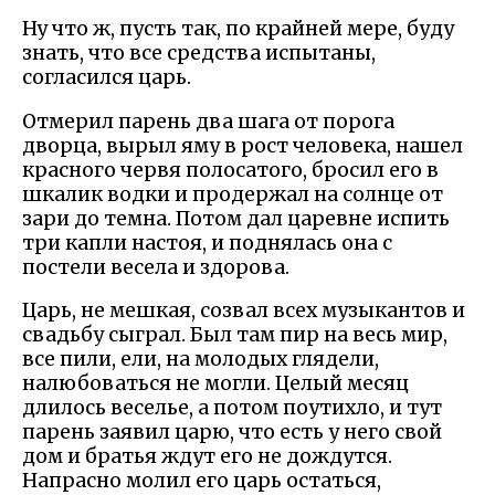
Ну что ж, пусть так, по крайней мере, буду
знать, что все средства испытаны,
согласился царь.
Отмерил парень два шага от порога
дворца, вырыл яму в рост человека, нашел
красного червя полосатого, бросил его в
шкалик водки и продержал на солнце от
зари до темна. Потом дал царевне испить
три капли настоя, и поднялась она с
постели весела и здорова.
Царь, не мешкая, созвал всех музыкантов и
свадьбу сыграл. Был там пир на весь мир,
все пили, ели, на молодых глядели,
налюбоваться не могли. Целый месяц
длилось веселье, а потом поутихло, и тут
парень заявил царю, что есть у него свой
дом и братья ждут его не дождутся.
Напрасно молил его царь остаться,