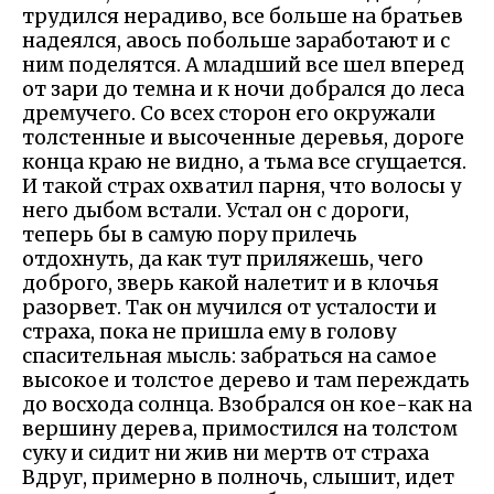
трудился нерадиво, все больше на братьев
надеялся, авось побольше заработают и с
ним поделятся. А младший все шел вперед
от зари до темна и к ночи добрался до леса
дремучего. Со всех сторон его окружали
толстенные и высоченные деревья, дороге
конца краю не видно, а тьма все сгущается.
И такой страх охватил парня, что волосы у
него дыбом встали. Устал он с дороги,
теперь бы в самую пору прилечь
отдохнуть, да как тут приляжешь, чего
доброго, зверь какой налетит и в клочья
разорвет. Так он мучился от усталости и
страха, пока не пришла ему в голову
спасительная мысль: забраться на самое
высокое и толстое дерево и там переждать
до восхода солнца. Взобрался он кое-как на
вершину дерева, примостился на толстом
суку и сидит ни жив ни мертв от страха
Вдруг, примерно в полночь, слышит, идет