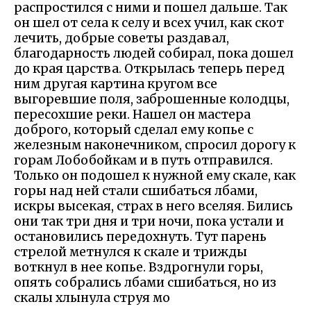
распростился с ними и пошел дальше. Так
он шел от села к селу и всех учил, как скот
лечить, добрые советы раздавал,
благодарность людей собирал, пока дошел
до края царства. Открылась теперь перед
ним другая картина кругом все
выгоревшие поля, заброшенные колодцы,
пересохшие реки. Нашел он мастера
доброго, который сделал ему копье с
железным наконечником, спросил дорогу к
горам Лобобойкам и в путь отправился.
Только он подошел к нужной ему скале, как
горы над ней стали сшибаться лбами,
искры высекая, страх в него вселяя. Бились
они так три дня и три ночи, пока устали и
остановились передохнуть. Тут парень
стрелой метнулся к скале и трижды
воткнул в нее копье. Вздрогнули горы,
опять собрались лбами сшибаться, но из
скалы хлынула струя мо