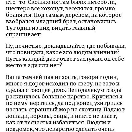
кто-то. Сколько их там было: пятеро ли,
шестеро все хохочут, веселятся, громко
бранятся. Под самым деревом, на которое
взобрался младший брат, остановились.
Тут один из них, видать главный,
спрашивает:
Ну, нечистые, докладывайте, где побывали,
что повидали, какое зло людям учинили?
Пусть каждый дает ответ заслужил он себе
место в аду или нет?
Ваша темнейшая низость, говорит один,
много я дорог исходил по свету, но зато и
сделал стоющее дело. Неподалеку отсюда
раскинулось большое царство. Крутился я
по нему, вертелся, да под конец ухитрился
наслать страшный мор на скотину. Падают
лошади, коровы, овцы, и никто не знает,
как от несчастья избавиться. Людям и
невдомек, что лекарство сделать очень