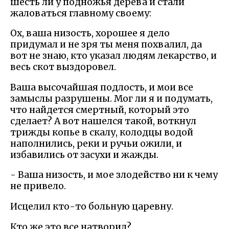
шесть ли у подножья дерева и стали
жаловаться главному своему:
Ох, ваша низость, хорошее я дело
придумал и не зря ты меня похвалил, да
вот не знаю, кто указал людям лекарство, и
весь скот выздоровел.
Ваша высочайшая подлость, и мои все
замыслы разрушены. Мог ли я и подумать,
что найдется смертный, который это
сделает? А вот нашелся такой, воткнул
трижды копье в скалу, колодцы водой
наполнились, реки и ручьи ожили, и
избавились от засухи и жажды.
- Ваша низость, и мое злодейство ни к чему
не привело.
Исцелил кто-то больную царевну.
Кто же это все натворил?