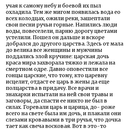
учая к самому небу и боевой их пыл
охладила. Тем же мигом появилась вода ео
всех колодцах, ожили реки, зашептали
свои песни ручьи горные. Напились люди
воды, повеселели, парню дорогу цветами
устелили. Пошел он дальше и вскоре
добрался до другого царства. Здесь от мала
до велика все женщины и мужчины
поддались злой кручине: царская дочь
краса мира захворала тяжко и лежала на
смертном одре. Давно оповестили все
гонцы царские, что тому, кто царевну
исцелит, отдаст ее царь в жены да еще
полцарства в придачу. Все врачи и
знахарки испытали на ней свои травы и
заговоры, да спасти ее никто не был в
силах. Горевали царь и царица, до- роже
всего на свете была им дочь, и плакали они
слезами кровавыми в три ручья, что дочка
тает как свеча восковая. Вот в это-то