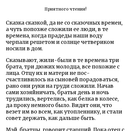
Приятного чтения!
Сказка сказкой, да не со сказочных времен,
а чуть попозже сложили ее люди, в те
времена, когда прадеды наши воду
черпали решетом и солнце четвериком
носили в дом.
Сказывают, жили-были в те времена три
брата, три дюжих молодца, все похожие с
лица. Отцу их и матери не пос-
счастливилось на сыновей порадоваться,
рано они руки на груди сложили. Начав
сами хозяйничать, братья день и ночь
трудились, вертелись, как белка в колесе,
да проку немного было. Видят они, что
везет им во всем, как утопленнику, и стали
совет держать, как дальше быть.
Мэй, братцы, говорит старший. Пока отец с