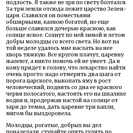
подлость. Я также не зря по свету болтался.
За три земли отсюда лежит царство Зелен-
царя. Славился он поместьями
обширными, казною богатой, но еще
больше славился дочерью красною, как
солнце ясное. Сохнут по ней зимой и летом
добры молодцы со всего света. Но вот на
той неделе удалось мне наслать на нее
хворь тяжкую. Все кругом плачут, царевну
жалеют, а никто помочь ей не умеет. Да и
кому придет в голову, что лекарство найти
очень просто: надо отмерить два шага от
порога царского, выкопать яму в рост
человеческий, поднять со дна ее красного
червя полосатого, настоять его на шкалике
водки и, продержав настой на солнце от
зари до темна, дать царевне три капли,
мигом бы выздоровела.
Молодцы, рогатые, добрых вы дел
понаделали, ступайте опять гулять по