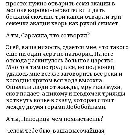
просто: нужно отварить семя акации в
молоке коровы-первотелки и дать
больной скотине три капли отвара и три
семечка акации хворь как рукой снимет.
А ты, Сарсаила, что сотворил?
Эгей, ваша низость, сдается мне, что такого
еще ни один черт не натворил. На юге
отсюда раскинулось большое царство.
Много я там потрудился, но под конец
удалось мне все же заговорить все реки и
колодцы кругом вся вода высохла.
Ошалели люди от жажды, мрут как мухи,
скот падает, а никому и невдомек трижды
воткнуть копье в скалу, которая стоит
между двумя горами Лобобойками.
А ты, Никодица, чем похвастаешь?
Челом тебе бью, ваша высочайшая