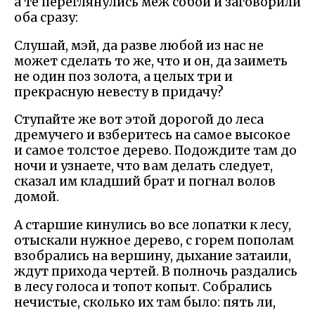
а те переглянулись меж собой и заговорили
оба сразу:
Слушай, мэй, да разве любой из нас не
может сделать то же, что и он, да заиметь
не один поз золота, а целых три и
прекрасную невесту в придачу?
Ступайте же вот этой дорогой до леса
дремучего и взберитесь на самое высокое
и самое толстое дерево. Подождите там до
ночи и узнаете, что вам делать следует,
сказал им кладший брат и погнал волов
домой.
А старшие кинулись во все лопатки к лесу,
отыскали нужное дерево, с горем пополам
взобрались на вершину, дыхание затаили,
ждут прихода чертей. В полночь раздались
в лесу голоса и топот копыт. Собрались
нечистые, сколько их там было: пять ли,