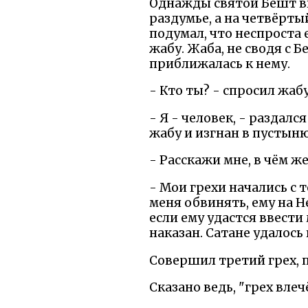
Однажды святой Бешт вп
раздумье, а на четвёрты
подумал, что неспроста
жабу. Жаба, не сводя с
приближалась к нему.
- Кто ты? - спросил жаб
- Я - человек, - раздал
жабу и изгнан в пустыню
- Расскажи мне, в чём ж
- Мои грехи начались с т
меня обвинять, ему на Н
если ему удастся ввести 
наказан. Сатане удалось 
Совершил третий грех, 
Сказано ведь, "грех влечё