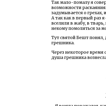
Так мало-помалу я сове
возможности раскаяния. 
задумывается о грехах, и
А так как в первый раз 
вселили в жабу, в тварь
некому помолиться за м
Тут святой Бешт понял, 
грешника.
Через некоторое время о
душа грешника вознесла
Я всегда поражался, ка