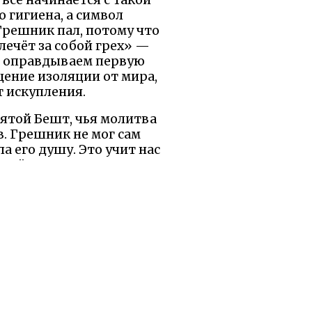
о гигиена, а символ
Грешник пал, потому что
влечёт за собой грех» —
мы оправдываем первую
ение изоляции от мира,
т искупления.
вятой Бешт, чья молитва
в. Грешник не мог сам
а его душу. Это учит нас
ждый из нас уязвим перед
 теряемся, как та жаба,
ь цепи грехов и верьте в
к она очищает, побуждая