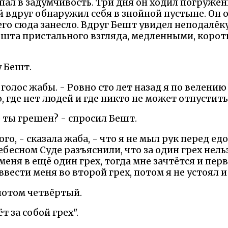
ал в задумчивость. Три дня он ходил погружён
й вдруг обнаружил себя в знойной пустыне. Он 
 его сюда занесло. Вдруг Бешт увидел неподалё
 Бешта пристального взгляда, медленными, кор
у Бешт.
ся голос жабы. - Ровно сто лет назад я по велен
, где нет людей и где никто не может отпустить
е ты грешен? - спросил Бешт.
ого, - сказала жаба, - что я не мыл рук перед ед
ебесном Суде разъяснили, что за один грех нель
меня в ещё один грех, тогда мне зачтётся и перв
ввести меня во второй грех, потом я не устоял и
потом четвёртый.
т за собой грех".