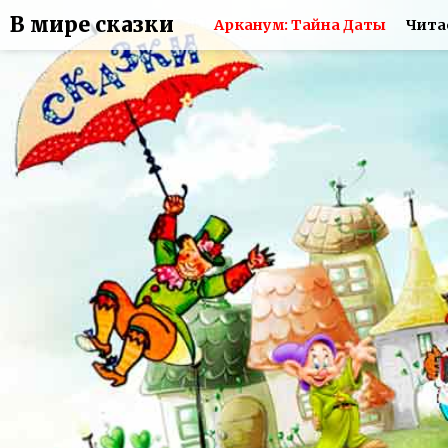
В мире сказки
Арканум: Тайна Даты
Чита