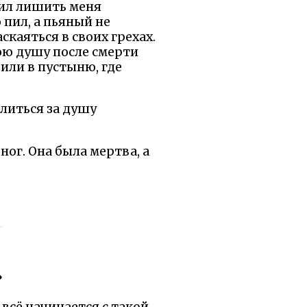
шил лишить меня
 пил, а пьяный не
аскаяться в своих грехах.
мою душу после смерти
вили в пустыню, где
олиться за душу
ног. Она была мертва, а
»
 всё начинается с такой