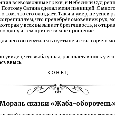
ршил всевозможные грехи, и Небесный Суд ре
Поэтому Сатана сделал меня пьяницей. Я много
 о том, что его ожидает. Так я и умер, не успев р
я согрешил тем, что пренебрёг омовением рук, 
, которая у всех вызывает брезгливость, и отпра
ою душу и тем принести мне прощение.
для чего он очутился в пустыне и стал горячо м
н увидел, что жаба упала, распластавшись у его 
сь ввысь.
К О Н Е Ц
Мораль сказки «Жаба-оборотень
к в этой сказке показана цепная реакция грехов: