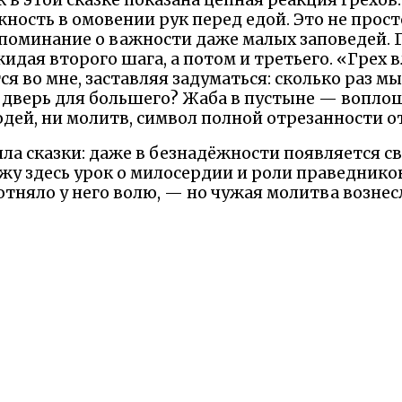
ность в омовении рук перед едой. Это не прост
поминание о важности даже малых заповедей. 
идая второго шага, а потом и третьего. «Грех 
тся во мне, заставляя задуматься: сколько раз 
 дверь для большего? Жаба в пустыне — воплощ
юдей, ни молитв, символ полной отрезанности о
ила сказки: даже в безнадёжности появляется с
жу здесь урок о милосердии и роли праведнико
тняло у него волю, — но чужая молитва вознесл
то пал низко, а молиться за них, помнить, что ка
метафора испытаний, где без духовной опоры мы
распластавшаяся в конце.
но глубока: берегите чистоту с малых дел, бойтес
вы. Я перечитываю эту историю и чувствую, ка
повседневности.