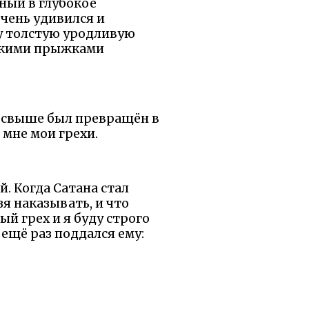
ный в глубокое
очень удивился и
ку толстую уродливую
откими прыжками
ию свыше был превращён в
 мне мои грехи.
ой. Когда Сатана стал
зя наказывать, и что
ый грех и я буду строго
 ещё раз поддался ему: