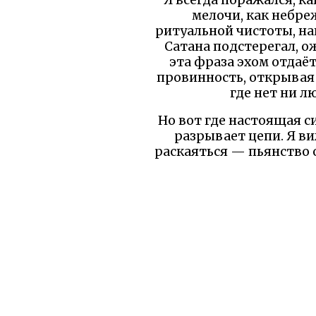
мелочи, как небреж
ритуальной чистоты, на
Сатана подстерегал, ож
эта фраза эхом отдаё
провинность, открывая
где нет ни л
Но вот где настоящая с
разрывает цепи. Я ви
раскаяться — пьянство о
не судить строго тех, к
соблазнами. Пустыня — 
В итоге мораль проста, 
силу раскаяния и молит
к бдительности в 