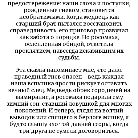
предостережение: наши слова и поступки,
рожденные гневом, становятся
необратимыми. Когда медведь как
старший брат пытался восстановить
справедливость, его приговор прозвучал
как забота о порядке. Но росомаха,
ослепленная обидой, ответила
проклятием, навсегда исказившим их
судьбы.
Эта сказка напоминает мне, что даже
праведный гнев опасен - ведь каждая
наша вспышка ярости рискует оставить
вечный след. Медведь обрек сородичей на
вымирание, а росомаха подарила ему
зимний сон, ставший ловушкой для многих
поколений. И теперь, глядя на волчий
выводок или спящего в берлоге мишку, я
будто слышу эхо той давней ссоры, когда
три друга не сумели договориться.