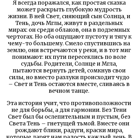
Я всегда поражался, как простая сказка
может раскрыть глубокую мудрость
жизни. В ней Свет, сияющий сын Солнца, и
Тень, дочь Мглы, живут в раздельных
мирах: он среди облаков, она в подземных
чертогах. Но оба ощущают пустоту и тягу к
чему-то большему. Смело спустившись на
землю, они встречаются у реки, и в тот миг
понимают: их пути пересеклись по воле
судьбы. Родители, Солнце и Мгла,
пытаются вернуть детей, сомкнув свои
силы, но вместо разлуки происходит чудо
– Свет и Тень остаются вместе, сливаясь в
вечном танце.
Эта история учит, что противоположности
не для борьбы, а для гармонии. Без Тени
Свет был бы ослепительным и пустым, без
Света Тень – гнетущей тьмой. Вместе они
рождают блики, радуги, краски мира,
которые дарят нам радость каждый день. В