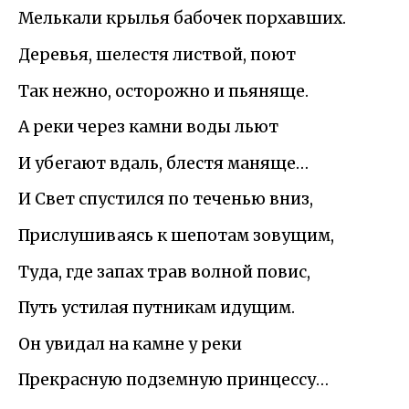
Мелькали крылья бабочек порхавших.
Деревья, шелестя листвой, поют
Так нежно, осторожно и пьяняще.
А реки через камни воды льют
И убегают вдаль, блестя маняще…
И Свет спустился по теченью вниз,
Прислушиваясь к шепотам зовущим,
Туда, где запах трав волной повис,
Путь устилая путникам идущим.
Он увидал на камне у реки
Прекрасную подземную принцессу…