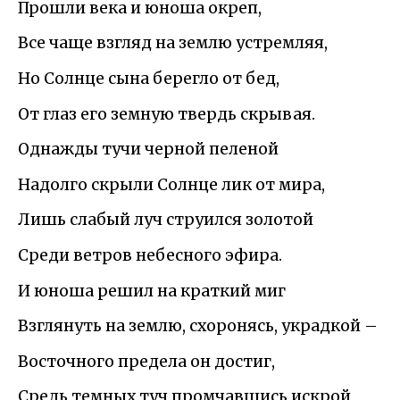
Прошли века и юноша окреп,
Все чаще взгляд на землю устремляя,
Но Солнце сына берегло от бед,
От глаз его земную твердь скрывая.
Однажды тучи черной пеленой
Надолго скрыли Солнце лик от мира,
Лишь слабый луч струился золотой
Среди ветров небесного эфира.
И юноша решил на краткий миг
Взглянуть на землю, схоронясь, украдкой –
Восточного предела он достиг,
Средь темных туч промчавшись искрой