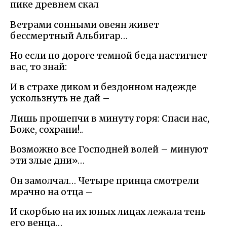
пике древнем скал
Ветрами сонными овеян живет
бессмертный Альбигар…
Но если по дороге темной беда настигнет
вас, то знай:
И в страхе диком и бездонном надежде
ускользнуть не дай –
Лишь прошепчи в минуту горя: Спаси нас,
Боже, сохрани!..
Возможно все Господней волей – минуют
эти злые дни»…
Он замолчал… Четыре принца смотрели
мрачно на отца –
И скорбью на их юных лицах лежала тень
его венца…