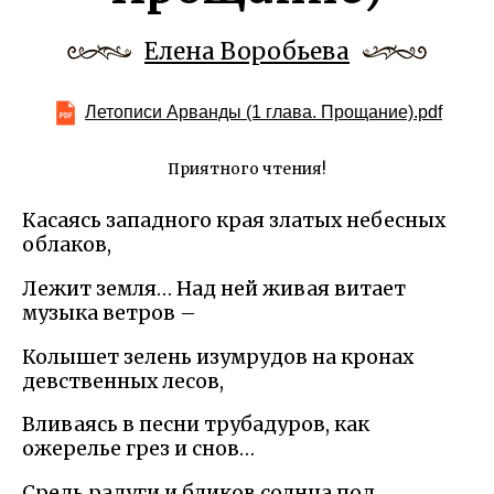
Елена Воробьева
Летописи Арванды (1 глава. Прощание).pdf
Приятного чтения!
Касаясь западного края златых небесных
облаков,
Лежит земля… Над ней живая витает
музыка ветров –
Колышет зелень изумрудов на кронах
девственных лесов,
Вливаясь в песни трубадуров, как
ожерелье грез и снов…
Средь радуги и бликов солнца под