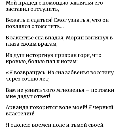
Мой прадед с помощью заклятья его
заставил отступить,
Бежать и сдаться! Смог узнать я, что он
поклялся отомстить…
В заклятье сна впадая, Морин взглянул в
глаза своим врагам,
Из душ исторгнув призрак горя, что
кровью, болью пал к ногам:
«Я возвращусь! Из сна забвенья восстану
через сотню лет,
Вам не узнать того мгновенья – потомки
мне дадут ответ!
Арванда покорится воле моей! Я черный
властелин!
Я одолею времен поле и тьмой своей