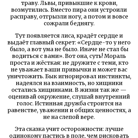
траву. Львы, привыкшие к крови,
возмутились. Вместо пира они устроили
расправу, отгрызли ногу, а потом и вовсе
сожрали беднягу.
Тут появляется лиса, крадёт сердце и
выдаёт главный секрет: «Сердце-то у него
было, а вот ума не было. Иначе не стал бы
водиться с вами». Вот она, суть! Мораль
проста и жёсткая: не дружите с теми, кто
не уважает ваши привычки и может вас
уничтожить. Бык игнорировал инстинкты,
надеялся на взаимность, но хищники
остались хищниками. В жизни так же —
оценивай окружение, слушай внутренний
голос. Истинная дружба строится на
равенстве, уважении и общих ценностях, а
не на слепой вере.
Эта сказка учит осторожности: лучше
одинокому пастись в поле, чем рисковать