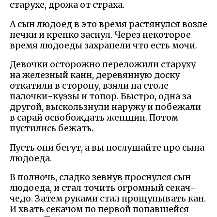
старухе, дрожа от страха.
А сын людоед в это время растянулся возле
печки и крепко заснул. Через некоторое
время людоеды захрапели что есть мочи.
Девочки осторожно переложили старуху
на железный канн, деревянную доску
откатили в сторону, взяли на столе
палочки-куэзы и топор. Быстро, одна за
другой, выскользнули наружу и побежали
в сарай освобождать женщин. Потом
пустились бежать.
Пусть они бегут, а вы послушайте про сына
людоеда.
В полночь, сладко зевнув проснулся сын
людоеда, и стал точить огромный секач-
чедо. Затем руками стал прощупывать кан.
И хвать секачом по первой попавшейся