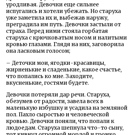
уродливая. Девочки еще сильнее
испугались и хотели убежать. Но старуха
уже заметила их и, выбежав наружу,
преградила им путь. Девочки застыли от
страха. Перед ними стояла горбатая
старуха с крючковатым носом и налитыми
кровью глазами. Глядя на них, заговорила
она ласковым голосом;
– Деточки мои, ягодки-красавицы,
жирненькие и сладенькие, какое счастье,
что попались ко мне. Заходите,
вкусненькие, гостями будете.
Девочки потеряли дар речи. Старуха,
обезумев от радости, завела всех в
маленькую избушку и усадила на земляной
пол. Пахло сыростью и человеческой
кровью. Девочки поняли, что попали к
людоедам. Старуха шепнула что-то сыну,
тот кивнул огромной мордой и громко