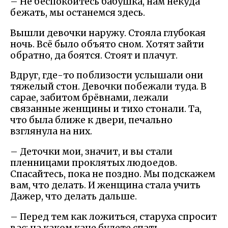
– Не беспокойтесь бабушка, нам некуда
бежать, мы останемся здесь.
Вышли девочки наружу. Стояла глубокая
ночь. Всё было объято сном. Хотят зайти
обратно, да боятся. Стоят и плачут.
Вдруг, где-то поблизости услышали они
тяжелый стон. Девочки побежали туда. В
сарае, забитом брёвнами, лежали
связанные женщины и тихо стонали. Та,
что была ближе к двери, печально
взглянула на них.
– Деточки мои, значит, и вы стали
пленницами проклятых людоедов.
Спасайтесь, пока не поздно. Мы подскажем
вам, что делать. И женщина стала учить
Дажер, что делать дальше.
– Перед тем как ложиться, старуха спросит
вас: на каком кане будете спать –