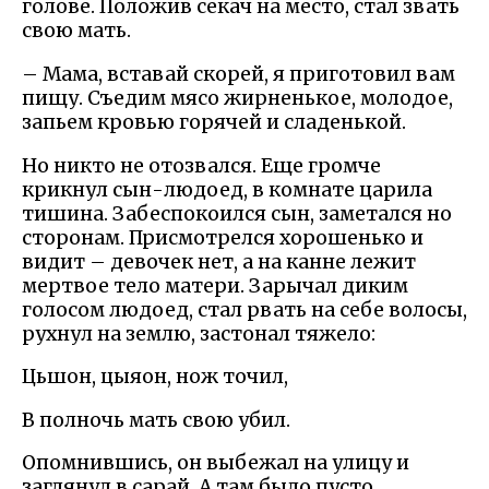
голове. Положив секач на место, стал звать
свою мать.
– Мама, вставай скорей, я приготовил вам
пищу. Съедим мясо жирненькое, молодое,
запьем кровью горячей и сладенькой.
Но никто не отозвался. Еще громче
крикнул сын-людоед, в комнате царила
тишина. Забеспокоился сын, заметался но
сторонам. Присмотрелся хорошенько и
видит – девочек нет, а на канне лежит
мертвое тело матери. Зарычал диким
голосом людоед, стал рвать на себе волосы,
рухнул на землю, застонал тяжело:
Цьшон, цыяон, нож точил,
В полночь мать свою убил.
Опомнившись, он выбежал на улицу и
заглянул в сарай. А там было пусто.