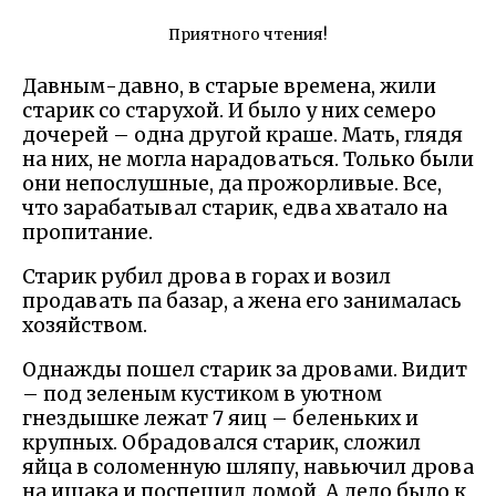
Приятного чтения!
Давным-давно, в старые времена, жили
старик со старухой. И было у них семеро
дочерей – одна другой краше. Мать, глядя
на них, не могла нарадоваться. Только были
они непослушные, да прожорливые. Все,
что зарабатывал старик, едва хватало на
пропитание.
Старик рубил дрова в горах и возил
продавать па базар, а жена его занималась
хозяйством.
Однажды пошел старик за дровами. Видит
– под зеленым кустиком в уютном
гнездышке лежат 7 яиц – беленьких и
крупных. Обрадовался старик, сложил
яйца в соломенную шляпу, навьючил дрова
на ишака и поспешил домой. А дело было к