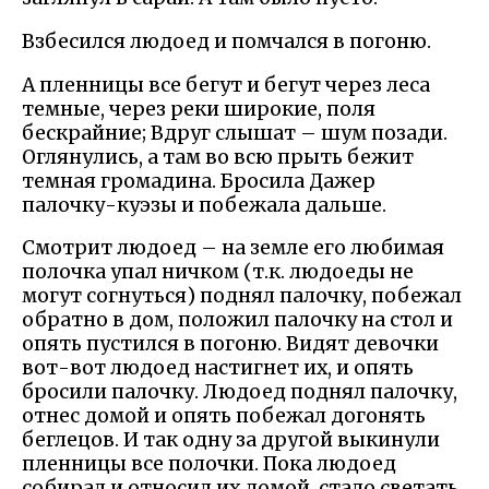
Взбесился людоед и помчался в погоню.
А пленницы все бегут и бегут через леса
темные, через реки широкие, поля
бескрайние; Вдруг слышат – шум позади.
Оглянулись, а там во всю прыть бежит
темная громадина. Бросила Дажер
палочку-куэзы и побежала дальше.
Смотрит людоед – на земле его любимая
полочка упал ничком (т.к. людоеды не
могут согнуться) поднял палочку, побежал
обратно в дом, положил палочку на стол и
опять пустился в погоню. Видят девочки
вот-вот людоед настигнет их, и опять
бросили палочку. Людоед поднял палочку,
отнес домой и опять побежал догонять
беглецов. И так одну за другой выкинули
пленницы все полочки. Пока людоед
собирал и относил их домой, стало светать.