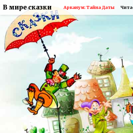
В мире сказки
Арканум: Тайна Даты
Чита