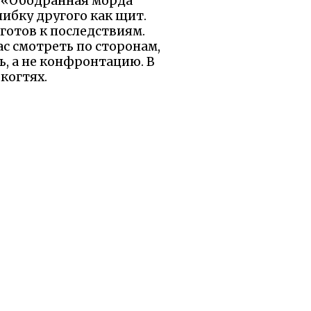
: «Ободранная морда
шибку другого как щит.
 готов к последствиям.
с смотреть по сторонам,
, а не конфронтацию. В
 когтях.
ежом — колючим, но
 твою сметку. Сказка
 в куске мяса.
ы были бы рады, если
равилось.