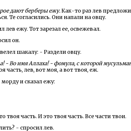
рое дают берберы ежу.
Как-то раз лев предлож
я. Те согласились. Они напали на овцу.
 лев ежу. Тот зарезал ее, освежевал.
осил он.
 велел шакалу: - Раздели овцу.
 л а! - Во имя Аллаха! - фомула, с которой мусуль
я часть, лев, вот моя, а вот твоя, еж.
морду и сказал ежу:
это твоя часть. И это твоя часть. Все части твои.
лить? - спросил лев.