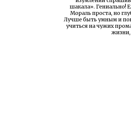
изумлении спрашива
шакала». Гениально! Е
Мораль проста, но глу
Лучше быть умным и пок
учиться на чужих пром
жизни, 
Я вижу здесь вечн
осторожным. Не повт
напоминает, ч
Уважаемый читатель!
бы вы уд