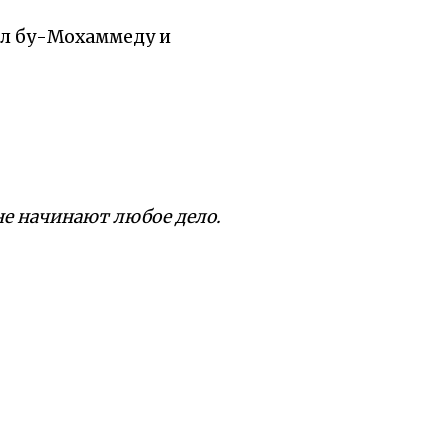
ил бу-Мохаммеду и
мане начинают любое дело.