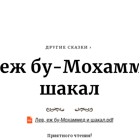
ДРУГИЕ СКАЗКИ
›
 еж бу-Мохам
шакал
Лев, еж бу-Мохаммед и шакал.pdf
Приятного чтения!