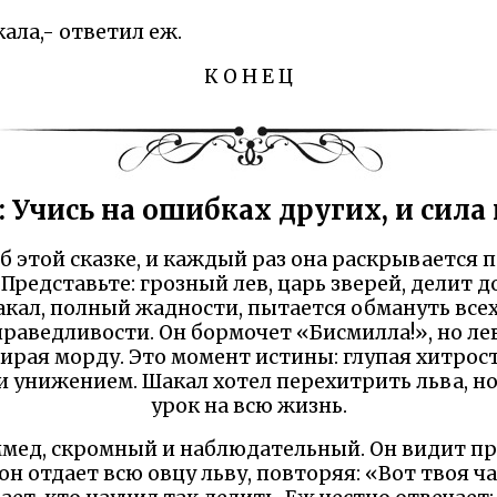
ала,- ответил еж.
К О Н Е Ц
 Учись на ошибках других, и сила
 этой сказке, и каждый раз она раскрывается 
 Представьте: грозный лев, царь зверей, делит
кал, полный жадности, пытается обмануть всех,
раведливости. Он бормочет «Бисмилла!», но лев
дирая морду. Это момент истины: глупая хитрос
и унижением. Шакал хотел перехитрить льва, но
урок на всю жизнь.
мед, скромный и наблюдательный. Он видит п
н отдает всю овцу льву, повторяя: «Вот твоя част