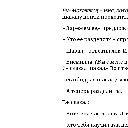
Бу-Мохаммед - имя, кото
шакалу пойти поохотитьс
- Зарежем ее,- предложил
- Кто ее разделит? - спр
- Шакал,- ответил лев. И
- Бисмилла!
(Б и с м и л
)
- сказал шакал.- Вот тво
Лев ободрал шакалу всю 
- А теперь раздели ты.
Еж сказал:
- Вот твоя часть, лев. И 
- Кто тебя научил так де