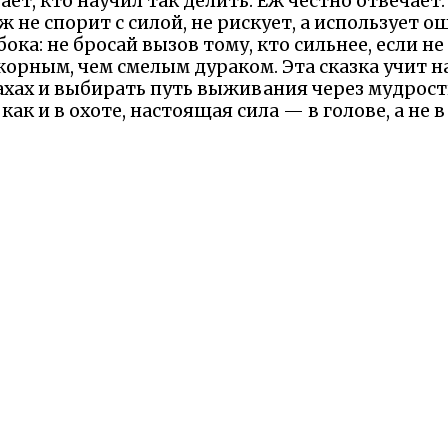
ет, кто научил так делить. Еж честно отвечает
ж не спорит с силой, не рискует, а использует о
бока: не бросай вызов тому, кто сильнее, если не
орным, чем смелым дураком. Эта сказка учит на
ахах и выбирать путь выживания через мудрость
как и в охоте, настоящая сила — в голове, а не в
ый урок для всех: в мире, полном львов, будь 
оряй ошибок шакала, и даже царь зверей оценит
то истинная победа — в сохранности шкуры, а не
 Надеемся Вам понравилась сказка и наш сайт. М
елили минутку и рассказали что именно вам пон
Оставьте отзыв на Яндексе!