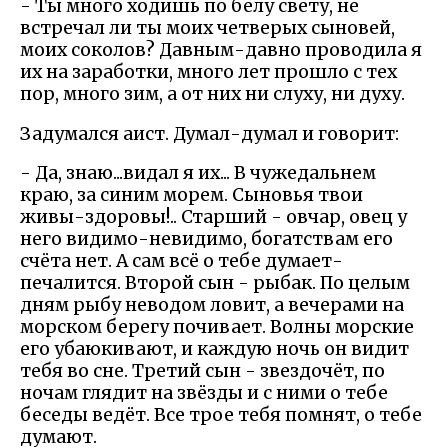
- Ты много ходишь по белу свету, не
встречал ли ты моих четверых сыновей,
моих соколов? Давным-давно проводила я
их на заработки, много лет прошло с тех
пор, много зим, а от них ни слуху, ни духу.
Задумался аист. Думал-думал и говорит:
- Да, знаю...видал я их... В чужедальнем
краю, за синим морем. Сыновья твои
живы-здоровы!.. Старший - овчар, овец у
него видимо-невидимо, богатствам его
счёта нет. А сам всё о тебе думает-
печалится. Второй сын - рыбак. По целым
дням рыбу неводом ловит, а вечерами на
морском берегу почивает. Волны морские
его убаюкивают, и каждую ночь он видит
тебя во сне. Третий сын - звездочёт, по
ночам глядит на звёзды и с ними о тебе
беседы ведёт. Все трое тебя помнят, о тебе
думают.