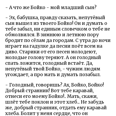
- А что же Бойко - мой младший сын?
- Эх, бабушка, правду сказать, непутёвый
сын вышел из твоего Бойко! Он и думать о
тебе забыл, ни единым словечком о тебе не
обмолвился. В зимнюю и летнюю пору
бродит по сёлам да городам. С утра до ночи
играет на гадулке да песни поёт всем на
диво. Старики от его песен молодеют,
молодые голову теряют. А он голодный
спать ложится, голодный встаёт. Да,
непутёвый твой Бойко, - чужим людям
угождает, а про мать и думать позабыл.
- Голодный, говоришь? Ах, Бойко, Бойко!
Добрый странник! Вот тебе каравай,
отнеси его моему Бойко!.. Мать, скажи,
шлёт тебе поклон и этот хлеб... Не забудь
же, добрый странник, отдать ему каравай
хлеба. Болит у меня сердце, что он