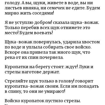
голоду. А вы, щуки, живете в воде, вы ни
листьев ивняка, ни семечек не едите. Будем
мирно жить соседями!
Я не уступлю добром! сказала щука-вожак.
Только перебив всех щук отнимете это
место! Будем воевать!
Щука-вожак повернулась, ударила хвостом
по воде и уплыла собирать свое войско.
Вскоре она привела так много щук, что
река от их спин почернела.
Куропатки на берегу стоят: ждут! Луки и
стрелы наготове держат.
Стреляйте щук только в голову! говорит
куропатка-вожак своим. Если им попадать
в спину, то они не умирают!
Войско куропаток пустило стрелы.