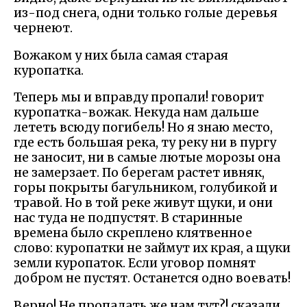
из-под снега, одни только голые деревья
чернеют.
Вожаком у них была самая старая
куропатка.
Теперь мы и вправду пропали! говорит
куропатка-вожак. Некуда нам дальше
лететь всюду погибель! Но я знаю место,
где есть большая река, ту реку ни в пургу
не заносит, ни в самые лютые морозы она
не замерзает. По берегам растет ивняк,
горы покрыты багульником, голубикой и
травой. Но в той реке живут щуки, и они
нас туда не подпустят. В старинные
времена было скреплено клятвенное
слово: куропатки не займут их края, а щуки
земли куропаток. Если уговор помнят
добром не пустят. Останется одно воевать!
Верно! Не пропадать же нам тут?! сказали