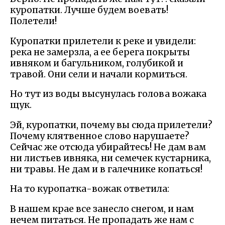
куропатки. Лучше будем воевать!
Полетели!
Куропатки прилетели к реке и увидели:
река не замерзла, а ее берега покрыты
ивняком и багульником, голубикой и
травой. Они сели и начали кормиться.
Но тут из воды высунулась голова вожака
щук.
Эй, куропатки, почему вы сюда прилетели?
Почему клятвенное слово нарушаете?
Сейчас же отсюда убирайтесь! Не дам вам
ни листьев ивняка, ни семечек кустарника,
ни травы. Не дам и в галечнике копаться!
На то куропатка-вожак ответила:
В нашем крае все занесло снегом, и нам
нечем питаться. Не пропадать же нам с