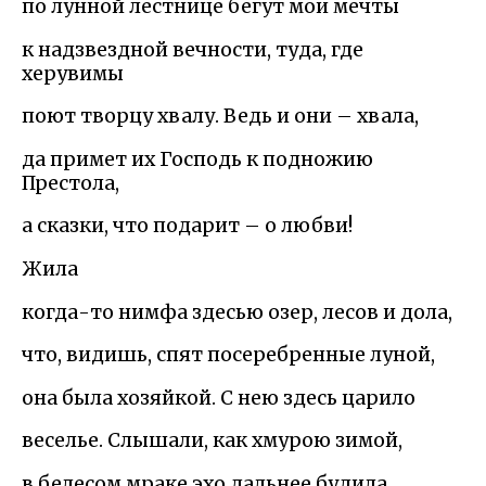
по лунной лестнице бегут мои мечты
к надзвездной вечности, туда, где
херувимы
поют творцу хвалу. Ведь и они – хвала,
да примет их Господь к подножию
Престола,
а сказки, что подарит – о любви!
Жила
когда-то нимфа здесью озер, лесов и дола,
что, видишь, спят посеребренные луной,
она была хозяйкой. С нею здесь царило
веселье. Слышали, как хмурою зимой,
в белесом мраке эхо дальнее будила