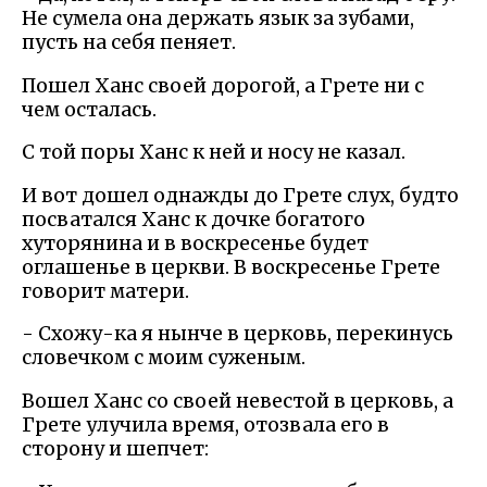
Не сумела она держать язык за зубами,
пусть на себя пеняет.
Пошел Ханс своей дорогой, а Грете ни с
чем осталась.
С той поры Ханс к ней и носу не казал.
И вот дошел однажды до Грете слух, будто
посватался Ханс к дочке богатого
хуторянина и в воскресенье будет
оглашенье в церкви. В воскресенье Грете
говорит матери.
- Схожу-ка я нынче в церковь, перекинусь
словечком с моим суженым.
Вошел Ханс со своей невестой в церковь, а
Грете улучила время, отозвала его в
сторону и шепчет: