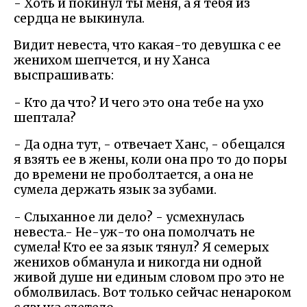
- Хоть и покинул ты меня, а я тебя из
сердца не выкинула.
Видит невеста, что какая-то девушка с ее
женихом шепчется, и ну Ханса
выспрашивать:
- Кто да что? И чего это она тебе на ухо
шептала?
- Да одна тут, - отвечает Ханс, - обещался
я взять ее в жены, коли она про то до поры
до времени не проболтается, а она не
сумела держать язык за зубами.
- Слыханное ли дело? - усмехнулась
невеста.- Не-уж-то она помолчать не
сумела! Кто ее за язык тянул? Я семерых
женихов обманула и никогда ни одной
живой душе ни единым словом про это не
обмолвилась. Вот только сейчас ненароком