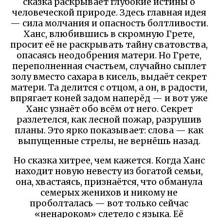
сказка раскрывает глубокие истины о
человеческой природе. Здесь главная идея
— сила молчания и опасность болтливости.
Ханс, влюбившись в скромную Грете,
просит её не раскрывать тайну сватовства,
опасаясь неодобрения матери. Но Грете,
переполненная счастьем, случайно сыплет
золу вместо сахара в кисель, выдаёт секрет
матери. Та делится с отцом, а он, в радости,
впрягает коней задом наперёд — и вот уже
Ханс узнаёт обо всём от него. Секрет
разлетелся, как лесной пожар, разрушив
планы. Это ярко показывает: слова — как
выпущенные стрелы, не вернёшь назад.
Но сказка хитрее, чем кажется. Когда Ханс
находит новую невесту из богатой семьи,
она, хвастаясь, признаётся, что обманула
семерых женихов и никому не
проболталась — вот только сейчас
«ненароком» слетело с языка. Её