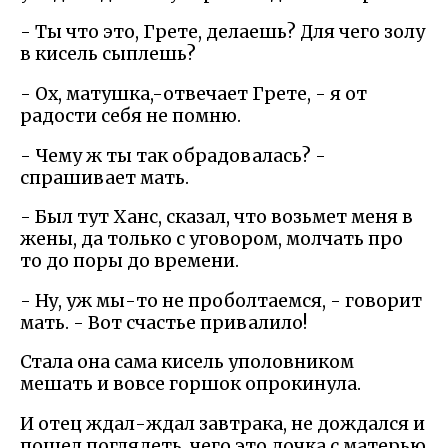
- Ты что это, Грете, делаешь? Для чего золу
в кисель сыплешь?
- Ох, матушка,-отвечает Грете, - я от
радости себя не помню.
- Чему ж ты так обрадовалась? -
спрашивает мать.
- Был тут Ханс, сказал, что возьмет меня в
жены, да только с уговором, молчать про
то до поры до времени.
- Ну, уж мы-то не проболтаемся, - говорит
мать. - Вот счастье привалило!
Стала она сама кисель уполовником
мешать и вовсе горшок опрокинула.
И отец ждал-ждал завтрака, не дождался и
пошел поглядеть, чего это дочка с матерью