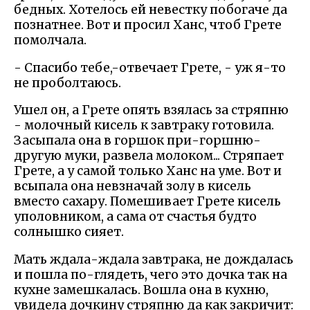
бедных. Хотелось ей невестку побогаче да
познатнее. Вот и просил Ханс, чтоб Грете
помолчала.
- Спасибо тебе,-отвечает Грете, - уж я-то
не проболтаюсь.
Ушел он, а Грете опять взялась за стряпню
- молочный кисель к завтраку готовила.
Засыпала она в горшок при-горшню-
другую муки, развела молоком... Стряпает
Грете, а у самой только Ханс на уме. Вот и
всыпала она невзначай золу в кисель
вместо сахару. Помешивает Грете кисель
уполовником, а сама от счастья будто
солнышко сияет.
Мать ждала-ждала завтрака, не дождалась
и пошла по-глядеть, чего это дочка так на
кухне замешкалась. Вошла она в кухню,
увидела дочкину стряпню да как закричит: