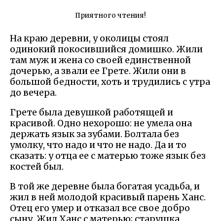
Приятного чтения!
На краю деревни, у околицы стоял
одинокий покосившийся домишко. Жили
там муж и жена со своей единственной
дочерью, а звали ее Грете. Жили они в
большой бедности, хоть и трудились с утра
до вечера.
Грете была девушкой работящей и
красивой. Одно нехорошо: не умела она
держать язык за зубами. Болтала без
умолку, что надо и что не надо. Да и то
сказать: у отца ее с матерью тоже язык без
костей был.
В той же деревне была богатая усадьба, и
жил в ней молодой красивый парень Ханс.
Отец его умер и отказал все свое добро
сыну. Жил Ханс с матерью; старушка