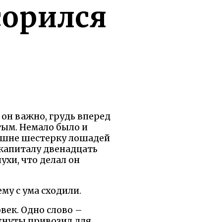
сорился
 он важно, грудь вперед
тым. Немало было и
нюшне шестерку лошадей
 капиталу двенадцать
ухи, что делал он
му с ума сходили.
век. Одно слово –
 кнуты привозил для