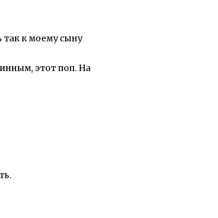
ь так к моему сыну
чинным, этот поп. На
ть.