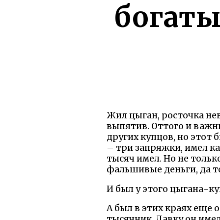
богаты
Жил цыган, росточка нев
выпятив. Оттого и важн
других купцов, но этот
– три запряжки, имел ка
тысяч имел. Но не тольк
фальшивые деньги, да т
И был у этого цыгана-ку
А был в этих краях еще 
тысячник. Лавку он имел