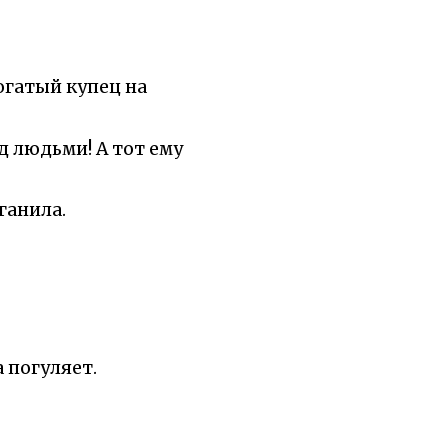
огатый купец на
д людьми! А тот ему
ганила.
а погуляет.