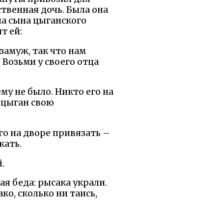
ственная дочь. Была она
на сына цыганского
т ей:
 замуж, так что нам
 Возьми у своего отца
му не было. Никто его на
з цыган свою
го на дворе привязать –
жать.
.
ая беда: рысака украли.
ко, сколько ни таись,