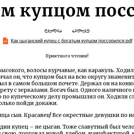
м купцом пос
Как цыганский купец с богатым купцом поссорился.pdf
Приятного чтения!
ысокого, волосы курчавые, как каракуль. Ходил
ичал он, что купцом был на всю округу знамени
 был в самом большом почете. Держал он на ко
рету с зеркалами. Богач был. Одного наличного
о по купеческому делу промышлял он. Ходили сл
олько пойди докажи.
пца сын. Красавец! Все окрестные девушки по не
один купец – не цыган. Тоже славутный был чело
 свою, торговал мукой, хлебом, мануфактурой,