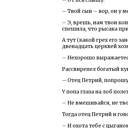
– Твой сын – вор, он у 
– Э, врешь, нам твои кон
спешила, что рысака при
А тут (какой грех его за
двенадцать церквей хозя
– Нехорошо выражаетесь
Рассвирепел богатый куп
– Отец Петрий, попрошу
У попа глаза на лоб поле
– Не вмешивайся, не тво
Тогда отец Петрий и гов
– И охота тебе с цыгано