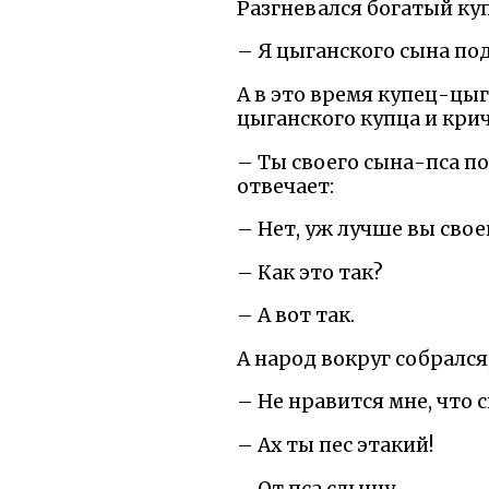
Разгневался богатый куп
– Я цыганского сына под 
А в это время купец-цыг
цыганского купца и крич
– Ты своего сына-пса по
отвечает:
– Нет, уж лучше вы свое
– Как это так?
– А вот так.
А народ вокруг собрался
– Не нравится мне, что с
– Ах ты пес этакий!
– От пса слышу.