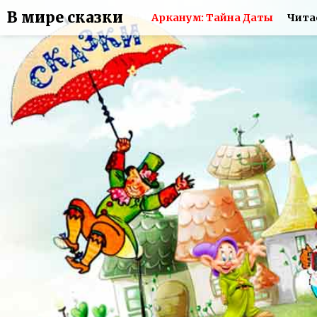
В мире сказки
Арканум: Тайна Даты
Чита