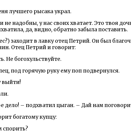
меня лучшего рысака украл.
и не надобны, у нас своих хватает. Это твоя доч
хватила, да, видно, обратно забыла поставить.
нес?) заходит в лавку отец Петрий. Он был благо
ин. Отец Петрий и говорит:
. Не богохульствуйте.
ец, под горячую руку ему поп подвернулся.
 выйти!
зли.
е дело! – подхватил цыган. – Дай нам поговори
орит богатому купцу:
м спорить?