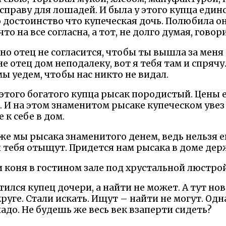
справу для лошадей. И была у этого купца един
о достоинство что купеческая дочь. Полюбила о
то на все согласна, а тот, не долго думая, говори
вно отец не согласится, чтобы ты вышла за меня
е отец дом неподалеку, вот я тебя там и спрячу.
мы уедем, чтобы нас никто не видал.
у этого богатого купца рысак породистый. Цены е
. И на этом знаменитом рысаке купеческом уве
 к себе в дом.
 же мы рысака знаменитого денем, ведь нельзя е
 и тебя отыщут. Придется нам рысака в доме дер
и коня в гостином зале под хрустальной люстрой
тился купец дочери, а найти не может. А тут нов
руге. Стали искать. Ищут – найти не могут. Одна
адо. Не будешь же весь век взаперти сидеть?