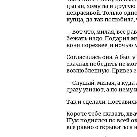
цыган, хомуты и другую 
некрасивой. Только одн
купца, да так полюбила, ч
– Вот что, милая, все ра
бежать надо. Подарил мн
коня порезвее, и ночью 
Согласилась она. А был 
скачках победить не мог
возлюбленную. Привез ее
– Слушай, милая, а куда
сразу узнают, а по нему
Так и сделали. Поставил
Короче тебе сказать, хва
Шум поднялся по всей ок
все равно открываться н