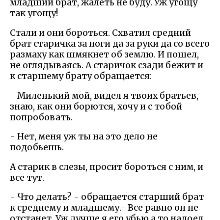
младший брат, жалеть не буду. Уж угощу
так угощу!
Стали и они бороться. Схватил средний
брат старичка за ноги да за руки да со всего
размаху как шмякнет об землю. И пошел,
не оглядываясь. А старичок сзади бежит и
к старшему брату обращается:
- Миленький мой, видел я твоих братьев,
знаю, как они борются, хочу и с тобой
попробовать.
- Нет, меня уж ты на это дело не
подобьешь.
А старик в слезы, просит бороться с ним, и
все тут.
- Что делать? - обращается старший брат
к среднему и младшему.- Все равно он не
отстанет. Уж лучше я его убью а то надоел