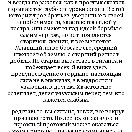
Я всегда поражался, как в простых сказках
скрываются глубокие уроки жизни. В этой
истории трое братьев, уверенные в своей
непобедимости, хвастаются силой у
костра. Они смеются над идеей борьбы с
самим чертом, но вот появляется
старичок-лесник, и все меняется.
Младший легко бросает его, средний
шмякает об землю, а старший решает
добить. Но старик вырастает в гиганта и
побеждает всех. Я вижу здесь
предупреждение о гордыне: настоящая
сила не в мускулах, а в мудрости и
уважении к другим. Хвастовство
ослепляет, делая уязвимым перед тем, кто
кажется слабым.
Представьте: вы сильны, ловки, все вокруг
признают это. Но лес полон загадок, и
скромный прохожий может оказаться
духом природы. Братья не усомнились, не