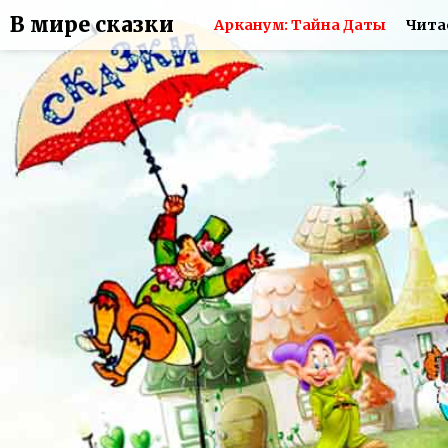
В мире сказки
Арканум: Тайна Даты
Чита