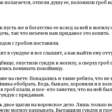
ак полагается, отпели душу ее, положили гроб на
к пусть же и богатство ее вслед за ней в могилу
дочь, так что незачем нам приданое это копить.
ядом с гробом поставили.
т в сундуке и все слышит, а как выйти ему отту
бище, опустили сундук в могилу, а сверху гроб
ились поминать покойницу.
не на свете. Попадались и такие ребята, что н
ника обобрать. Ведь, бывало, хоронили и в золо
 в гроб клали, и кое-кто заметил, что на ней бы
сундук с приданым.
ь двое цыган на воровское дело. Лишь только н
ежую могилу разрывать. Вытащили сундук и гро