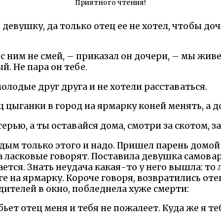
Приятного чтения!
девушку, да только отец ее не хотел, чтобы до
с ним не смей, – приказал он дочери, – мы живем
й. Не пара он тебе.
лодые друг друга и не хотели расставаться.
ц цыганки в город на ярмарку коней менять, а д
ерью, а ты оставайся дома, смотри за скотом, з
дым только этого и надо. Пришел парень домой
а ласковые говорят. Поставила девушка самовар,
ется. Знать неудача какая-то у него вышла: то 
ге на ярмарку. Короче говоря, возвратились оте
дителей в окно, побледнела хуже смерти:
бьет отец меня и тебя не пожалеет. Куда же я те