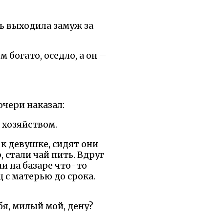
чь выходила замуж за
 богато, оседло, а он –
очери наказал:
а хозяйством.
 к девушке, сидят они
 стали чай пить. Вдруг
ли на базаре что-то
ц с матерью до срока.
бя, милый мой, дену?