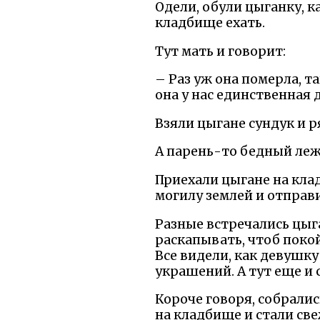
Одели, обули цыганку, к
кладбище ехать.
Тут мать и говорит:
– Раз уж она померла, та
она у нас единственная 
Взяли цыгане сундук и р
А парень-то бедный лежи
Приехали цыгане на клад
могилу землей и отправ
Разные встречались цыга
раскапывать, чтоб покой
Все видели, как девушку
украшений. А тут еще и 
Короче говоря, собралис
на кладбище и стали св