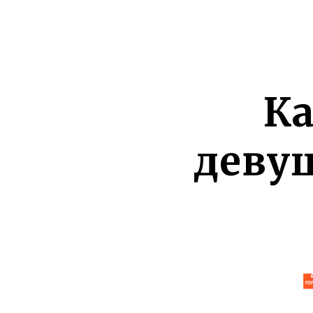
Ка
деву