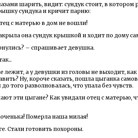
лазами шарить, видит: сундук стоит, в котором
рышку сундука и кричит парню:
отец с матерью в дом не вошли!
Накрыла она сундук крышкой и ходит по дому сам
ернулись? – спрашивает девушка.
ак...
ке лежит, а у девушки из головы не выходит, как
ить? Ну, короче сказать, пошла цыганка самова
до того разволновалась, что упала без чувств.
ают эти цыгане? Как увидали отец с матерью, чт
доченька! Померла наша милая!
е. Стали готовить похороны.