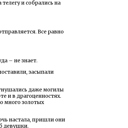
 телегу и собрались на
 отправляется. Все равно
да – не знает.
 поставили, засыпали
е гнушались даже могилы
те и в драгоценностях.
ло много золотых
очь настала, пришли они
б девушки.