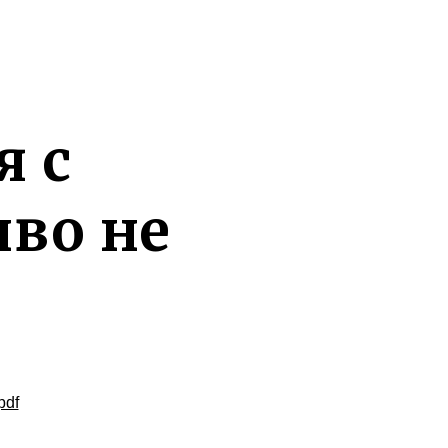
я с
во не
pdf