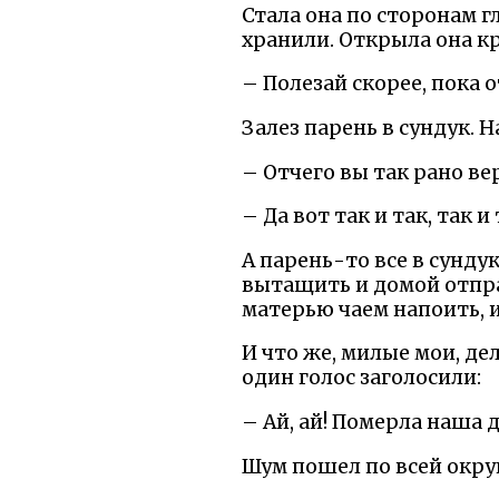
Стала она по сторонам г
хранили. Открыла она к
– Полезай скорее, пока 
Залез парень в сундук. 
– Отчего вы так рано в
– Да вот так и так, так и т
А парень-то все в сунду
вытащить и домой отправ
матерью чаем напоить, и 
И что же, милые мои, дел
один голос заголосили:
– Ай, ай! Померла наша 
Шум пошел по всей округ