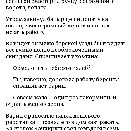
сосны он смастерил ручку к огромной, с
ворота, лопате.
Утром закинул батыр цеп и лопату на
плечо, взял огромный мешок и пошел
искать работу.
Вот идет он мимо барской усадьбы и видит:
все гумно полно необмолоченными
скирдами. Спрашивает у хозяина:
— Обмолотить тебе этот хлеб?
— Ты, наверно, дорого за работу берешь?
— спрашивает барин.
— Совсем мало – один раз накормишь и
отдашь мешок зерна.
Барин с радостью нанял дешевого
работника и позвал его в дом завтракать.
За столом Качикруш съел семьдесят семь