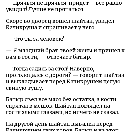
— Прячься не прячься, придет – все равно
увидит! Лучше не прятаться.
Скоро во дворец вошел шайтан, увидел
Качикруша и спрашивает у него.
— Что ты за человек?
— Я младший брат твоей жены и пришел к
вам в гости, — отвечает батыр.
—.Тогда садись за стол! Наверно,
проголодался с дороги? — говорит шайтан
и выкладывает перед Качикрушем целую
свиную тушу.
Батыр съел все мясо без остатка, а кости
спрятал в мешок. Шайтан поглядел на
гостя злыми глазами, но ничего не сказал.
На другой день шайтан вывалил перед
Качикрушем.двух коров. Батыр и на этот