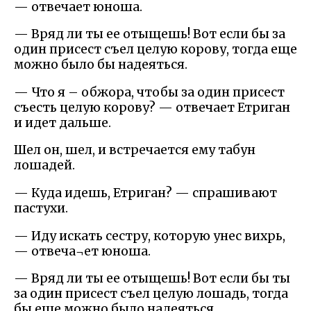
— отвечает юноша.
— Вряд ли ты ее отыщешь! Вот если бы за
один присест съел целую корову, тогда еще
можно было бы надеяться.
— Что я – обжора, чтобы за один присест
съесть целую корову? — отвечает Етриган
и идет дальше.
Шел он, шел, и встречается ему табун
лошадей.
— Куда идешь, Етриган? — спрашивают
пастухи.
— Иду искать сестру, которую унес вихрь,
— отвеча¬ет юноша.
— Вряд ли ты ее отыщешь! Вот если бы ты
за один присест съел целую лошадь, тогда
бы еще можно было надеяться.