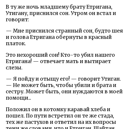
В ту же ночь младшему брату Етригана,
Утигану, приснился сон. Утром он встал и
говорит:
— Мне приснился странный сон, будто шея
и голова Етригана обернуты в красный
платок.
Это нехороший сон! Кто-то убил нашего
Етригана! — отвечает мать и вытирает
слезы.
— Я пойду и отыщу его! — говорит Утиган.
— Не может быть, чтобы убили и брата и
сестру. Может быть, они нуждаются в моей
помощи...
Положил он в котомку каравай хлеба и
пошел. По пути встретил он те же стада,
тех же пастухов и ответил на их вопросы
теми же словами, что и Етриган. Шайтан