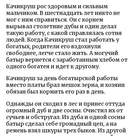
Качикруш рос здоровым и сильным
мальчиком. В шестнадцать лет никто не
мог с ним справиться. Он с корнем
вырывал столетние дубы и один делал
такую работу, с какой справлялась сотня
людей. Когда Качикруш стал работать у
богатых, родители его вздохнули
свободнее, легче стало жить. А могучий
батыр вернется с заработанным хлебом от
одного богатея и идет к другому.
Качикруш за день богатырской работы
вместо платы брал мешок зерна, и хозяин
обязан был кормить его раз в день.
Однажды он сходил в лес и принес оттуда
огромный дуб и две сосны. Очистил их от
сучьев и обстругал. Из дуба и одной сосны
батыр сделал себе громадный цеп, а на
ремень взял шкуры трех быков. Из другой