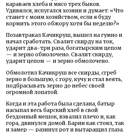
караваев хлеба и мясо трех быков.
Удивился, испугался хозяин и думает: «Что
станет с моим хозяйством, если я буду
кормить этого обжору хотя бы неделю?»
Позавтракал Качикруш, вышел на гумно и
начал сработать. Свалит скирду на ток,
ударит два-три раза, богатырским цепом
— и зерно обмолочено. Свалит скирду,
ударит цепом — и зерно обмолочено.
Обмолотил Качикруш все скирды, сгреб
зерно в большую, с гору, кучу и стал веять,
подбрасывать зерно до небес своей
огромной лопатой.
Когда и эта работа была сделана, батыр
насыпал весь барский хлеб в свой
бездонный мешок, взвалил плечо и, как
гора, двинулся домой. Барин как стоял, так
и замер — разинул рот и вытаращил глаза.