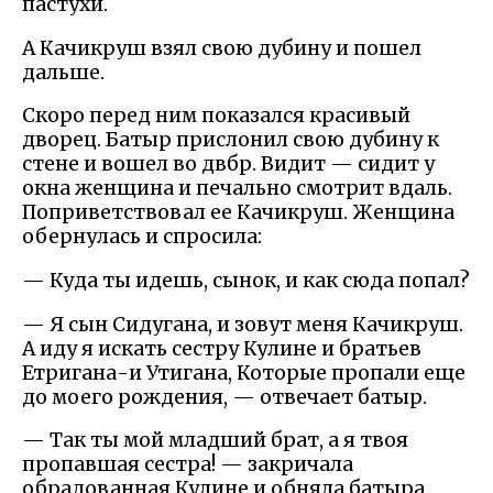
пастухи.
А Качикруш взял свою дубину и пошел
дальше.
Скоро перед ним показался красивый
дворец. Батыр прислонил свою дубину к
стене и вошел во двбр. Видит — сидит у
окна женщина и печально смотрит вдаль.
Поприветствовал ее Качикруш. Женщина
обернулась и спросила:
— Куда ты идешь, сынок, и как сюда попал?
— Я сын Сидугана, и зовут меня Качикруш.
А иду я искать сестру Кулине и братьев
Етригана-и Утигана, Которые пропали еще
до моего рождения, — отвечает батыр.
— Так ты мой младший брат, а я твоя
пропавшая сестра! — закричала
обрадованная Кулине и обняла батыра.