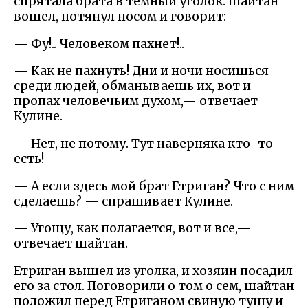
спрятала брата в темный уголок. Шайтан
вошел, потянул носом и говорит:
— Фу!.. Человеком пахнет!..
— Как не пахнуть! Дни и ночи носишься
среди людей, обманываешь их, вот и
пропах человечьим духом,— отвечает
Кулине.
— Нет, не потому. Тут наверняка кто-то
есть!
— А если здесь мой брат Етриган? Что с ним
сделаешь? — спрашивает Кулине.
— Угощу, как полагается, вот и все,—
отвечает шайтан.
Етриган вышел из уголка, и хозяин посадил
его за стол. Поговорили о том о сем, шайтан
положил перед Етриганом свиную тушу и