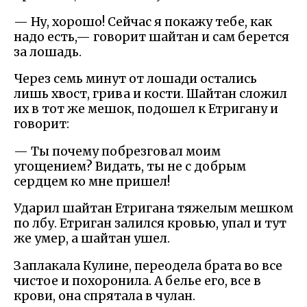
— Ну, хорошо! Сейчас я покажу тебе, как
надо есть,— говорит шайтан и сам берется
за лошадь.
Через семь минут от лошади остались
лишь хвост, грива и кости. Шайтан сложил
их в тот же мешок, подошел к Етригану и
говорит:
— Ты почему побрезговал моим
угощением? Видать, ты не с добрым
сердцем ко мне пришел!
Ударил шайтан Етригана тяжелым мешком
по лбу. Етриган залился кровью, упал и тут
же умер, а шайтан ушел.
Заплакала Кулине, переодела брата во все
чистое и похоронила. А белье его, все в
крови, она спрятала в чулан.