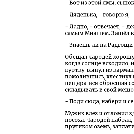
- Вот из этой ямы, сын
- Дяденька, - говорю я, 
- Ладно, - отвечает, - д
самым Миашем. Зашёл ка
- Знаешь ли на Радгощи к
Обещал чародей хорошую 
когда солнце всходило, 
куртку, вынул из карман
помолившись, хлестнул 
пещера, вся обросшая со
складывать в свой мешок
- Поди сюда, набери и се
Мужик влез и отломил з
посоха. Чародей набрал,
прутиком оземь, заплат