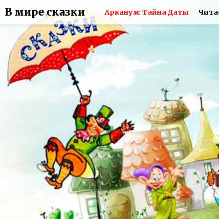
В мире сказки
Арканум: Тайна Даты
Чита