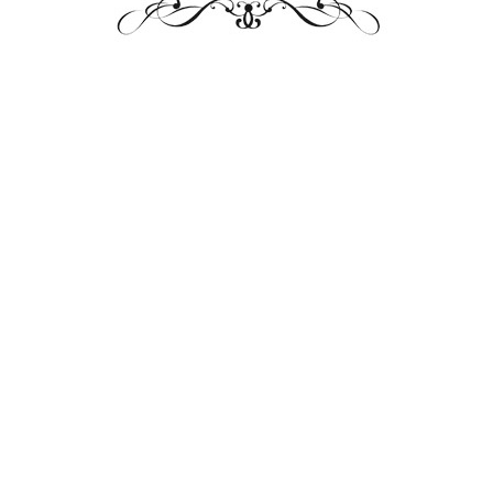
Мораль сказки
к сказки мастерски раскрывают вечные истины 
 в Радгощи» главная мысль — жадность губит ч
ой серебряной сосульки, теряет голову от перс
рует предупреждения судьбы, не выходит timel
 оставляя в темноте и отчаянии. Это классичес
т, заставляя рисковать всем ради миражного б
 учит послушанию и умеренности. Чародей триж
т зов. Первое сокровище — дар, второе — лов
 напоминая о взаимопомощи общины. Я вижу зде
ба на характер. Жадный падает, скромный воз
гонятся за лёгкими деньгами, эта история — зерк
остановиться вовремя?
 отмечу повторения «трижды» — магическое чи
ствуйся малым, чти границы. Иначе, как мужик,