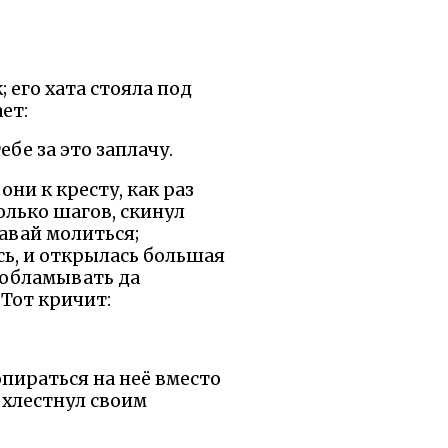
; его хата стояла под
ет:
ебе за это заплачу.
ни к кресту, как раз
олько шагов, скинул
давай молиться;
сь, и открылась большая
и обламывать да
 Тот кричит:
пираться на неё вместо
 хлестнул своим