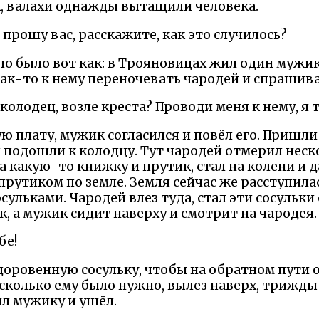
ок, валахи однажды вытащили человека.
- прошу вас, расскажите, как это случилось?
ело было вот как: в Трояновицах жил один мужик
к-то к нему переночевать чародей и спрашива
олодец, возле креста? Проводи меня к нему, я т
плату, мужик согласился и повёл его. Пришли о
и подошли к колодцу. Тут чародей отмерил неск
а какую-то книжку и прутик, стал на колени и 
прутиком по земле. Земля сейчас же расступила
сульками. Чародей влез туда, стал эти сосульк
, а мужик сидит наверху и смотрит на чародея.
бе!
доровенную сосульку, чтобы на обратном пути о
 сколько ему было нужно, вылез наверх, трижды
ил мужику и ушёл.