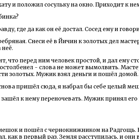
ату и положил сосульку на окно. Приходит к не
убинка?
авду, где да как он её достал. Сосед ему и говори
ребряная. Снеси её в Йичин к золотых дел мастер
 неё.
т, что перед ним человек простой, и дал ему с
 остолбенел - слова не может вымолвить. Масте
ести золотых. Мужик взял деньги и пошёл домой
снова пришёл сюда, я набрал бы себе целый меш
 зашёл к нему переночевать. Мужик принял его 
мешок и пошёл с чернокнижником на Радгощь.
л, как в первый раз. Земля расступилась, и они