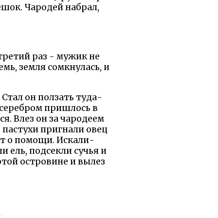
ешок. Чародей набрал,
 третий раз - мужик не
мь, земля сомкнулась, и
 Стал он ползать туда-
 серебром пришлось в
я. Влез он за чародеем
, пастухи пригнали овец
т о помощи. Искали-
ли ель, подсекли сучья и
этой островине и вылез