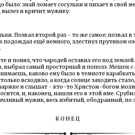
о было: знай ломает сосульки и пихает в свой м
, вылез и кричит мужику:
ьки. Позвал второй раз - то же самое; позвал в
 подождал ещё немного, хлестнул прутиком озе
.
е и понял, что чародей оставил его под землей.
в, выбрал самый просторный и пополз. Мешок с
нимаешь, каково ему было в темноте карабкатьс
 только всходило, а когда солнце заходить стало
ларжке и слышат - кто-то Христом-богом моли
осится, и, наконец, нашли его в этой яме. Сруби
дачливый мужик, весь избитый, ободранный, по 
К О Н Е Ц