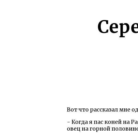
Сер
Вот что рассказал мне о
- Когда я пас коней на 
овец на горной половине