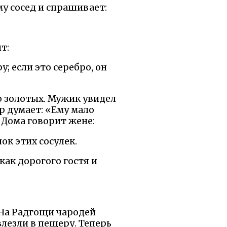
му сосед и спрашивает:
т:
у; если это серебро, он
то золотых. Мужик увидел
р думает: «Ему мало
. Дома говорит жене:
ок этих сосулек.
как дорогого гостя и
 На Радгощи чародей
 влезли в пещеру. Теперь