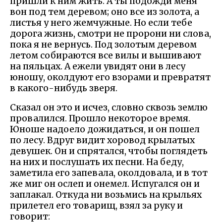
пришли к ним жить. А ты подожди меня
вон под тем деревом; оно все из золота, а
листья у него жемчужные. Но если тебе
дорога жизнь, смотри не пророни ни слова,
пока я не вернусь. Под золотым деревом
летом собираются все вилы и вышивают
на пяльцах. А ежели увидят они в лесу
юношу, околдуют его взорами и превратят
в какого-нибудь зверя.
Сказал он это и исчез, словно сквозь землю
провалился. Прошло некоторое время.
Юноше надоело дожидаться, и он пошел
по лесу. Вдруг видит хоровод крылатых
девушек. Он и спрятался, чтобы поглядеть
на них и послушать их песни. На беду,
заметила его запевала, околдовала, и в тот
же миг он ослеп и онемел. Испугался он и
заплакал. Откуда ни возьмись на крыльях
прилетел его товарищ, взял за руку и
говорит: