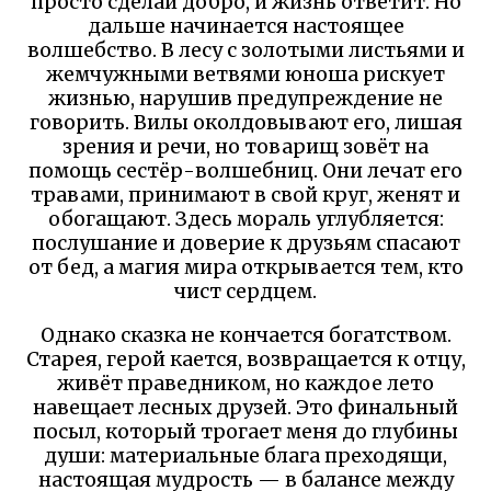
просто сделай добро, и жизнь ответит. Но
дальше начинается настоящее
волшебство. В лесу с золотыми листьями и
жемчужными ветвями юноша рискует
жизнью, нарушив предупреждение не
говорить. Вилы околдовывают его, лишая
зрения и речи, но товарищ зовёт на
помощь сестёр-волшебниц. Они лечат его
травами, принимают в свой круг, женят и
обогащают. Здесь мораль углубляется:
послушание и доверие к друзьям спасают
от бед, а магия мира открывается тем, кто
чист сердцем.
Однако сказка не кончается богатством.
Старея, герой кается, возвращается к отцу,
живёт праведником, но каждое лето
навещает лесных друзей. Это финальный
посыл, который трогает меня до глубины
души: материальные блага преходящи,
настоящая мудрость — в балансе между