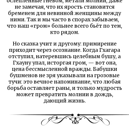
ослеплённые гневом, метали молнии, даже
не замечая, что их ярость становится
бременем для невинной женщины между
ними. Так и мы часто в спорах забываем,
что наш «гром» больнее всего бьёт по тем,
кто рядом.
Но сказка учит и другому: примирение
приходит через осознание. Когда Гхагара
отступил, натеревшись целебным бушу, а
Гхауну упал, исторгая гром, — вот она,
цена бессмысленной вражды. Бабушки
бушменов не зря указывали на грозовые
тучи: это вечное напоминание, что любая
борьба оставляет раны, и только мудрость
может превратить молнии в дождь,
дающий жизнь.