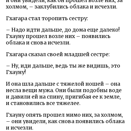
и они увидели, как он прошел возле них, за
холмом, – заклубились облака и исчезли.
Гхагара стал торопить сестру:
– Надо идти дальше, до дома еще далеко!
Гхауну прошел возле них – появились
облака и снова исчезли.
Гхагара сказал своей младшей сестре:
– Ну, иди дальше, ведь ты же видишь, это
Гхауну!
И она шла дальше с тяжелой ношей – она
несла вещи мужа. Они были подобны воде
и давили ей на спину, пригибая ее к земле,
и становились все тяжелее.
Гхауну опять прошел мимо них, за холмом,
– они увидели, как снова появились облака
и исчезли.