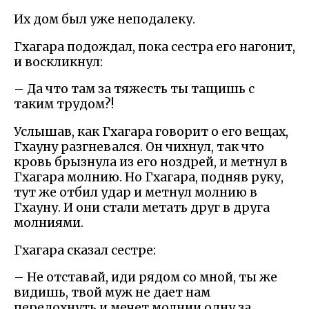
Их дом был уже неподалеку.
Гхагара подождал, пока сестра его нагонит,
и воскликнул:
– Да что там за тяжесть ты тащишь с
таким трудом?!
Услышав, как Гхагара говорит о его вещах,
Гхауну разгневался. Он чихнул, так что
кровь брызнула из его ноздрей, и метнул в
Гхагара молнию. Но Гхагара, подняв руку,
тут же отбил удар и метнул молнию в
Гхауну. И они стали метать друг в друга
молниями.
Гхагара сказал сестре:
– Не отставай, иди рядом со мной, ты же
видишь, твой муж не дает нам
передохнуть и мечет молнии одну за