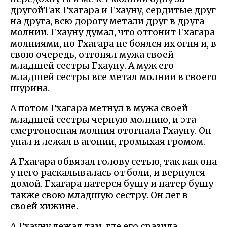
другойТак Гхагара и Гхауну, сердитые друг
на друга, всю дорогу метали друг в друга
молнии. Гхауну думал, что отгонит Гхагара
молниями, но Гхагара не боялся их огня и, в
свою очередь, отгонял мужа своей
младшей сестры Гхауну. А муж его
младшей сестры все метал молнии в своего
шурина.
А потом Гхагара метнул в мужа своей
младшей сестры черную молнию, и эта
смертоносная молния отогнала Гхауну. Он
упал и лежал в агонии, громыхая громом.
А Гхагара обвязал голову сетью, так как она
у него раскалывалась от боли, и вернулся
домой. Гхагара натерся бушу и натер бушу
также свою младшую сестру. Он лег в
своей хижине.
А Гхауну лежал там, где его сразила