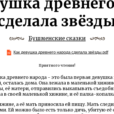
вушка древнего
сделала звёзд
Бушменские сказки
Как девушка древнего народа сделала звёзды.pdf
Приятного чтения!
а древнего народа - это была первая девушка н
 осталась дома. Она лежала в маленькой хижине
ы, её матери, отправились выкапывать съедобны
а в своей маленькой хижине, и её палка-копалк
хижине, а её мать приносила ей пищу. Мать след
и. Ей можно было есть только дичь, убитую её 