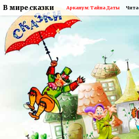
В мире сказки
Арканум: Тайна Даты
Чита