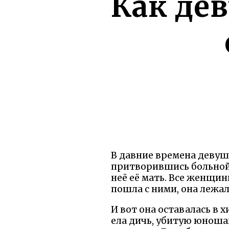
Как де
В давние времена девушк
притворившись больной,
неё её мать. Все женщин
пошла с ними, она лежал
И вот она оставалась в 
ела дичь, убитую юношам