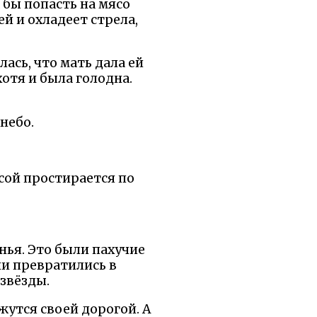
 бы попасть на мясо
ей и охладеет стрела,
ась, что мать дала ей
хотя и была голодна.
 небо.
осой простирается по
енья. Это были пахучие
ни превратились в
 звёзды.
жутся своей дорогой. А