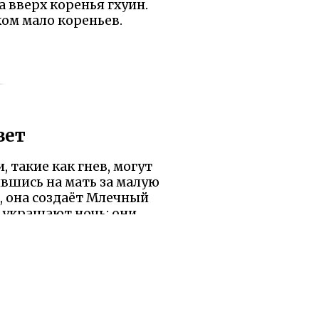
а вверх коренья гхуин.
ком мало кореньев.
вет
, такие как гнев, могут
ившись на мать за малую
, она создаёт Млечный
о украшают ночь: они
разом, её вспышка
е, ориентиром в пути
ь строго следит, чтобы
 ритуалы, связанные со