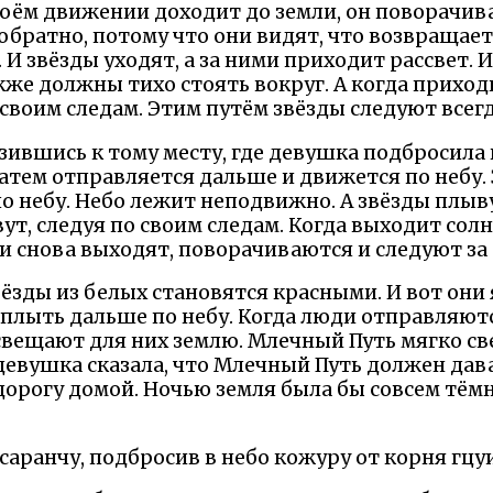
воём движении доходит до земли, он поворачив
братно, потому что они видят, что возвращает
И звёзды уходят, а за ними приходит рассвет. 
кже должны тихо стоять вокруг. А когда приход
своим следам. Этим путём звёзды следуют всегд
зившись к тому месту, где девушка подбросила 
 затем отправляется дальше и движется по небу
о небу. Небо лежит неподвижно. А звёзды плывут
ут, следуя по своим следам. Когда выходит солн
ни снова выходят, поворачиваются и следуют за
вёзды из белых становятся красными. И вот они 
т плыть дальше по небу. Когда люди отправляют
свещают для них землю. Млечный Путь мягко св
 девушка сказала, что Млечный Путь должен дав
дорогу домой. Ночью земля была бы совсем тём
саранчу, подбросив в небо кожуру от корня гцуи