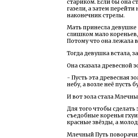
стариком. Если бы она с
газели, а затем перейти 
наконечник стрелы.
Мать принесла девушке с
слишком мало кореньев, а
Потому что она лежала в
Тогда девушка встала, за
Она сказала древесной з
- Пусть эта древесная з
небу, а возле неё пусть б
И вот зола стала Млечны
Для того чтобы сделать 
съедобные коренья гхуи
красные звёзды, а молод
Млечный Путь поворачив