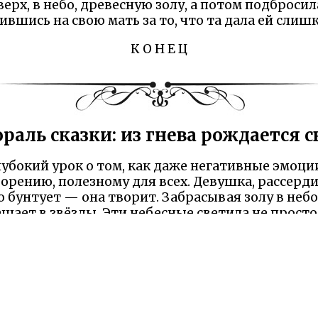
верх, в небо, древесную золу, а потом подбросил
дившись на свою мать за то, что та дала ей слиш
К О Н Е Ц
раль сказки: из гнева рождается с
лубокий урок о том, как даже негативные эмоции
орению, полезному для всех. Девушка, рассерд
о бунтует — она творит. Забрасывая золу в небо
ащает в звёзды. Эти небесные светила не прост
дям, возвращающимся домой во тьме. Таким об
вается даром человечеству — светом в темнот
жизни.
касается табу и традиций древнего народа. Мат
отца, избегая мяса от юношей, дабы не нарушить