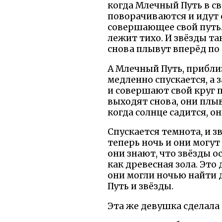
когда Млечный Путь в с
поворачиваются и идут о
совершающее свой путь. 
лежит тихо. И звёзды та
снова плывут вперёд по 
А Млечный Путь, прибли
медленно спускается, а
и совершают свой круг п
выходят снова, они плыв
когда солнце садится, о
Спускается темнота, и з
теперь ночь и они могу
они знают, что звёзды о
как древесная зола. Это
они могли ночью найти 
Путь и звёзды.
Эта же девушка сделала 