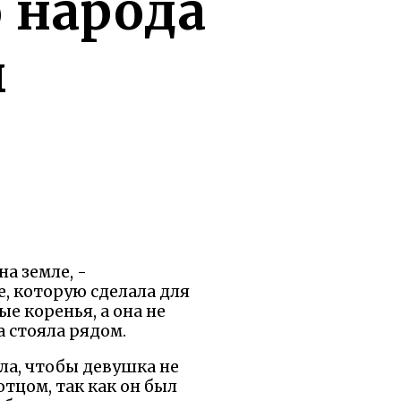
 народа
ы
а земле, -
, которую сделала для
е коренья, а она не
а стояла рядом.
ила, чтобы девушка не
отцом, так как он был