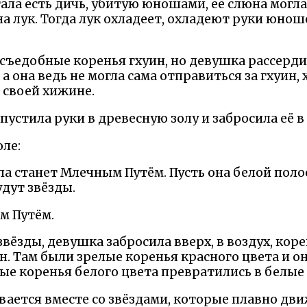
тала есть дичь, убитую юношами, её слюна могла
на лук. Тогда лук охладеет, охладеют руки юнош
ъедобные коренья гхуин, но девушка рассердил
 она ведь не могла сама отправиться за гхуин, 
 своей хижине.
пустила руки в древесную золу и забросила её в
оле:
ола станет Млечным Путём. Пусть она белой пол
удут звёзды.
м Путём.
звёзды, девушка забросила вверх, в воздух, кор
н. Там были зрелые коренья красного цвета и о
ые коренья белого цвета превратились в белые
ается вместе со звёздами, которые плавно дви