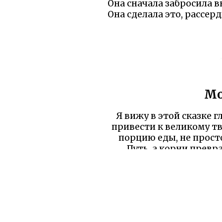
Она сначала забросила в
Она сделала это, рассер
Мо
Я вижу в этой сказке г
привести к великому тв
порцию еды, не прост
Путь, а корни превр
освещают путь лю
раздражения оборачи
Ещё один слой морали 
дочь ела только дичь 