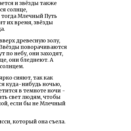
ается и звёзды также
ся солнце,
И тогда Млечный Путь
ит их время, звёзды
а.
вверх древесную золу,
. Звёзды поворачиваются
 по небу, они заходят,
це, они бледнеют. А
 солнцем.
ярко сияют, так как
ся куда-нибудь ночью,
етится в темноте ночи -
ать свет людям, чтобы
ной, если бы не Млечный
сси, который она съела.