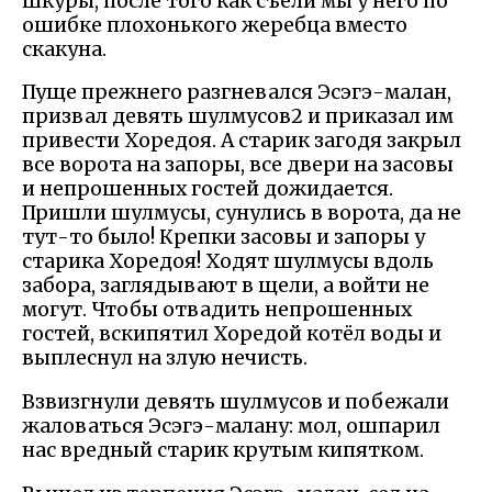
шкуры, после того как съели мы у него по
ошибке плохонького жеребца вместо
скакуна.
Пуще прежнего разгневался Эсэгэ-малан,
призвал девять шулмусов2 и приказал им
привести Хоредоя. А старик загодя закрыл
все ворота на запоры, все двери на засовы
и непрошенных гостей дожидается.
Пришли шулмусы, сунулись в ворота, да не
тут-то было! Крепки засовы и запоры у
старика Хоредоя! Ходят шулмусы вдоль
забора, заглядывают в щели, а войти не
могут. Чтобы отвадить непрошенных
гостей, вскипятил Хоредой котёл воды и
выплеснул на злую нечисть.
Взвизгнули девять шулмусов и побежали
жаловаться Эсэгэ-малану: мол, ошпарил
нас вредный старик крутым кипятком.