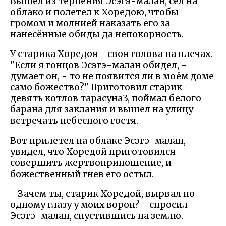
Вышел из терпения Эсэгэ-малан, сел на
облако и полетел к Хоредою, чтобы
громом и молнией наказать его за
нанесённые обиды да непокорность.
У старика Хоредоя - своя голова на плечах.
"Если я гонцов Эсэгэ-малан обидел, -
думает он, - то не появится ли в моём доме
само божество?" Приготовил старик
девять котлов тарасуна3, поймал белого
барана для заклания и вышел на улицу
встречать небесного гостя.
Вот прилетел на облаке Эсэгэ-малан,
увидел, что Хоредой приготовился
совершить жертвоприношение, и
божественный гнев его остыл.
- Зачем ты, старик Хоредой, вырвал по
одному глазу у моих ворон? - спросил
Эсэгэ-малан, спустившись на землю.