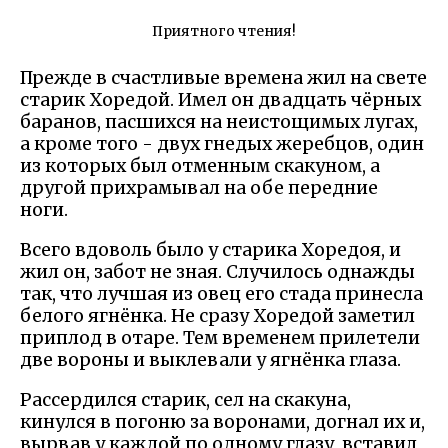
Приятного чтения!
Прежде в счастливые времена жил на свете
старик Хоредой. Имел он двадцать чёрных
баранов, пасшихся на неистощимых лугах,
а кроме того - двух гнедых жеребцов, один
из которых был отменным скакуном, а
другой прихрамывал на обе передние
ноги.
Всего вдоволь было у старика Хоредоя, и
жил он, забот не зная. Случилось однажды
так, что лучшая из овец его стада принесла
белого ягнёнка. Не сразу Хоредой заметил
приплод в отаре. Тем временем прилетели
две вороны и выклевали у ягнёнка глаза.
Рассердился старик, сел на скакуна,
кинулся в погоню за воронами, догнал их и,
вырвав у каждой по одному глазу, вставил