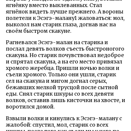
ягнёнку вместо выклеванных. Стал
ягнёнок видеть лучше прежнего. А вороны
полетели к Эсэгэ-малану1 жаловаться: мол,
выколол нам старик глаза, догнав нас на
своём быстром скакуне.
Рагневался Эсэгэ-малан на старика и
послал девять волков съесть быстроногого
скакуна. Но старик почувствовал недоброе
и спрятал скакуна, а на его место привязал
хромого жеребца. Пришли ночью волки и
съели хромого. Только они ушли, старик
сел на скакуна и мигом догнал серых,
бежавших мелкой трусцой после сытной
еды. Снял старик шкуры со всех девяти
волков, оставив лишь кисточки на хвосте, и
воротился домой.
Взвыли волки и кинулись к Эсэгэ-малану с
жалобой: спустил, мол, старик со всех