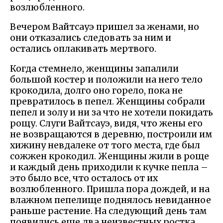
возлюбленного.
Вечером Вайтсауэ пришел за женами, но
они отказались следовать за ним и
остались оплакивать мертвого.
Когда стемнело, женщины запалили
большой костер и положили на него тело
крокодила, долго оно горело, пока не
превратилось в пепел. Женщины собрали
пепел и золу и ни за что не хотели покидать
рощу. Слуги Вайтсауэ, видя, что жены его
не возвращаются в деревню, построили им
хижину невдалеке от того места, где был
сожжен крокодил. Женщины жили в роще
и каждый день приходили к кучке пепла –
это было все, что осталось от их
возлюбленного. Пришла пора дождей, и на
влажном пепелище поднялось невиданное
раньше растение. На следующий день там
появились еще два неизвестных ростка.