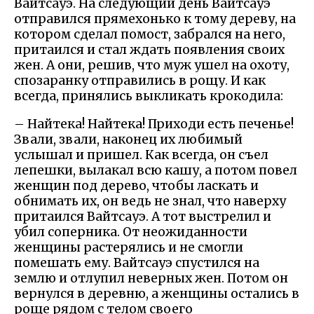
Вайтсауэ. На следующий день Вайтсауэ
отправился прямехонько к тому дереву, на
котором сделал помост, забрался на него,
притаился и стал ждать появления своих
жен. А они, решив, что муж ушел на охоту,
спозаранку отправились в рощу. И как
всегда, принялись выкликать крокодила:
– Найтека! Найтека! Приходи есть печенье!
Звали, звали, наконец их любимый
услышал и пришел. Как всегда, он съел
лепешки, вылакал всю кашу, а потом повел
женщин под дерево, чтобы ласкать и
обнимать их, он ведь не знал, что наверху
притаился Вайтсауэ. А тот выстрелил и
убил соперника. От неожиданности
женщины растерялись и не смогли
помешать ему. Вайтсауэ спустился на
землю и отлупил неверных жен. Потом он
вернулся в деревню, а женщины остались в
роще рядом с телом своего