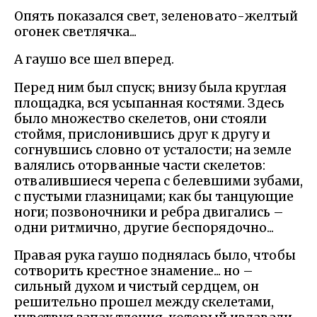
Опять показался свет, зеленовато-желтый
огонек светлячка...
А гаушо все шел вперед.
Перед ним был спуск; внизу была круглая
площадка, вся усыпанная костями. Здесь
было множество скелетов, они стояли
стоймя, прислонившись друг к другу и
согнувшись словно от усталости; на земле
валялись оторванные части скелетов:
отвалившиеся черепа с белевшими зубами,
с пустыми глазницами; как бы танцующие
ноги; позвоночники и ребра двигались –
одни ритмично, другие беспорядочно...
Правая рука гаушо поднялась было, чтобы
сотворить крестное знамение... но –
сильный духом и чистый сердцем, он
решительно прошел между скелетами,