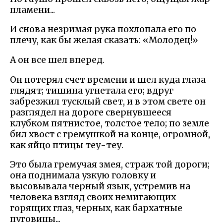
пламени...
И снова незримая рука похлопала его по
плечу, как бы желая сказать: «Молодец!»
А он все шел вперед.
Он потерял счет времени и шел куда глаза
глядят; тишина угнетала его; вдруг
забрезжил тусклый свет, и в этом свете он
разглядел на дороге свернувшееся
клубком пятнистое, толстое тело; по земле
бил хвост с гремушкой на конце, огромной,
как яйцо птицы теу-теу.
Это была гремучая змея, страж той дороги;
она поднимала узкую головку и
высовывала черный язык, устремив на
человека взгляд своих немигающих
горящих глаз, черных, как бархатные
пуговицы...