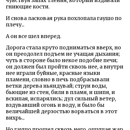
чувствуя запах тления, который издавали
гниющие кости.
И снова ласковая рука похлопала гаушо по
плечу...
А он все шел вперед.
Дорога стала круто подниматься вверх, но
он преодолел подъем не учащая дыхания;
чуть в стороне было некое подобие печи;
он должен был пройти сквозь нее, а внутри
нее играли буйные, красные языки
пламени, словно в печь подбрасывали
ветки дерева ньяндувай; струи воды,
бьющие из стен, били в пламя, и шипя, и
вскипая, испарялись; дул сильный ветер,
вздувавший огонь и воду, и было бы
величайшей дерзостью ворваться в этот
вихрь...
Но гаушо прошел сквозь него, ощущая жар