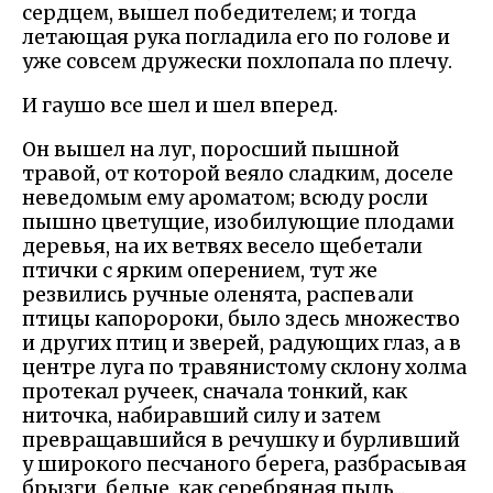
сердцем, вышел победителем; и тогда
летающая рука погладила его по голове и
уже совсем дружески похлопала по плечу.
И гаушо все шел и шел вперед.
Он вышел на луг, поросший пышной
травой, от которой веяло сладким, доселе
неведомым ему ароматом; всюду росли
пышно цветущие, изобилующие плодами
деревья, на их ветвях весело щебетали
птички с ярким оперением, тут же
резвились ручные оленята, распевали
птицы капоророки, было здесь множество
и других птиц и зверей, радующих глаз, а в
центре луга по травянистому склону холма
протекал ручеек, сначала тонкий, как
ниточка, набиравший силу и затем
превращавшийся в речушку и бурливший
у широкого песчаного берега, разбрасывая
брызги, белые, как серебряная пыль...