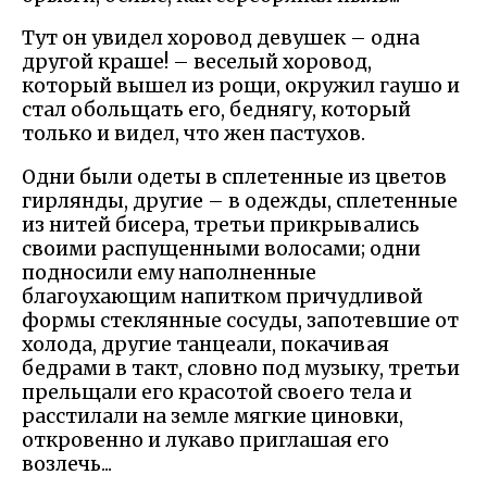
Тут он увидел хоровод девушек – одна
другой краше! – веселый хоровод,
который вышел из рощи, окружил гаушо и
стал обольщать его, беднягу, который
только и видел, что жен пастухов.
Одни были одеты в сплетенные из цветов
гирлянды, другие – в одежды, сплетенные
из нитей бисера, третьи прикрывались
своими распущенными волосами; одни
подносили ему наполненные
благоухающим напитком причудливой
формы стеклянные сосуды, запотевшие от
холода, другие танцеали, покачивая
бедрами в такт, словно под музыку, третьи
прельщали его красотой своего тела и
расстилали на земле мягкие циновки,
откровенно и лукаво приглашая его
возлечь...