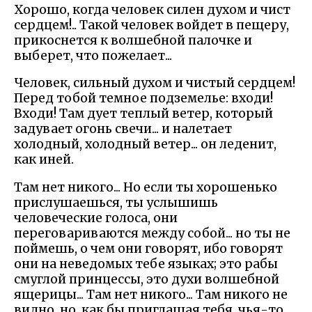
Хорошо, когда человек силен духом и чист
сердцем!.. Такой человек войдет в пещеру,
прикоснется к волшебной палочке и
выберет, что пожелает...
Человек, сильный духом и чистый сердцем!
Перед тобой темное подземелье: входи!
Входи! Там дует теплый ветер, который
задувает огонь свечи... и налетает
холодный, холодный ветер... он леденит,
как иней.
Там нет никого... Но если ты хорошенько
прислушаешься, ты услышишь
человеческие голоса, они
переговариваются между собой... но ты не
поймешь, о чем они говорят, ибо говорят
они на неведомых тебе языках; это рабы
смуглой принцессы, это духи волшебной
ящерицы... Там нет никого... Там никого не
видно, но, как бы приглашая тебя, чья-то