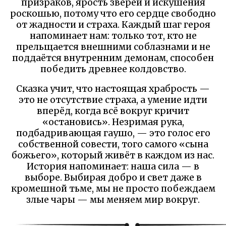
призраков, ярость зверей и искушения
роскошью, потому что его сердце свободно
от жадности и страха. Каждый шаг героя
напоминает нам: только тот, кто не
прельщается внешними соблазнами и не
поддаётся внутренним демонам, способен
победить древнее колдовство.
Сказка учит, что настоящая храбрость —
это не отсутствие страха, а умение идти
вперёд, когда всё вокруг кричит
«остановись». Незримая рука,
подбадривающая гаушо, — это голос его
собственной совести, того самого «сына
божьего», который живёт в каждом из нас.
История напоминает: наша сила — в
выборе. Выбирая добро и свет даже в
кромешной тьме, мы не просто побеждаем
злые чары — мы меняем мир вокруг.