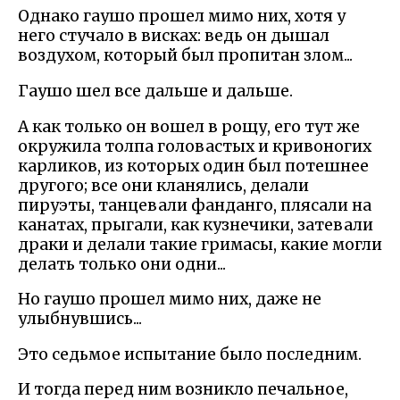
Однако гаушо прошел мимо них, хотя у
него стучало в висках: ведь он дышал
воздухом, который был пропитан злом...
Гаушо шел все дальше и дальше.
А как только он вошел в рощу, его тут же
окружила толпа головастых и кривоногих
карликов, из которых один был потешнее
другого; все они кланялись, делали
пируэты, танцевали фанданго, плясали на
канатах, прыгали, как кузнечики, затевали
драки и делали такие гримасы, какие могли
делать только они одни...
Но гаушо прошел мимо них, даже не
улыбнувшись...
Это седьмое испытание было последним.
И тогда перед ним возникло печальное,