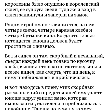
королевны было опущено в королевский
склеп, ее супруга свели туда же и вход в
склеп задвинули и заперли на замок.
Рядом с гробом поставили стол, на нем
четыре свечи, четыре каравая хлеба и
четыре бутылки вина. Когда этот запас
истощится, юноша должен будет
проститься с жизнью.
Вот и сидел он там, скорбный и печальный,
съедал каждый день только по кусочку
хлеба, выпивал только по глоточку вина и
все же видел, как смерть, что ни день, к
нему приближалась и приближалась.
И вот, находясь в плену этих скорбных
размышлений о предстоявшей ему участи,
юноша вдруг увидел змею, которая
выползла из угла склепа и приблизилась к
покойнице. Юноша подумал, что змея