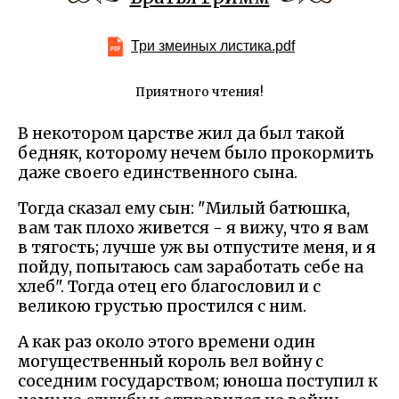
Три змеиных листика.pdf
Приятного чтения!
В некотором царстве жил да был такой
бедняк, которому нечем было прокормить
даже своего единственного сына.
Тогда сказал ему сын: "Милый батюшка,
вам так плохо живется - я вижу, что я вам
в тягость; лучше уж вы отпустите меня, и я
пойду, попытаюсь сам заработать себе на
хлеб". Тогда отец его благословил и с
великою грустью простился с ним.
А как раз около этого времени один
могущественный король вел войну с
соседним государством; юноша поступил к