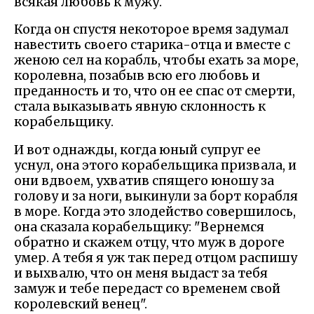
всякая любовь к мужу.
Когда он спустя некоторое время задумал
навестить своего старика-отца и вместе с
женою сел на корабль, чтобы ехать за море,
королевна, позабыв всю его любовь и
преданность и то, что он ее спас от смерти,
стала выказывать явную склонность к
корабельщику.
И вот однажды, когда юный супруг ее
уснул, она этого корабельщика призвала, и
они вдвоем, ухватив спящего юношу за
голову и за ноги, выкинули за борт корабля
в море. Когда это злодейство совершилось,
она сказала корабельщику: "Вернемся
обратно и скажем отцу, что муж в дороге
умер. А тебя я уж так перед отцом распишу
и выхвалю, что он меня выдаст за тебя
замуж и тебе передаст со временем свой
королевский венец".