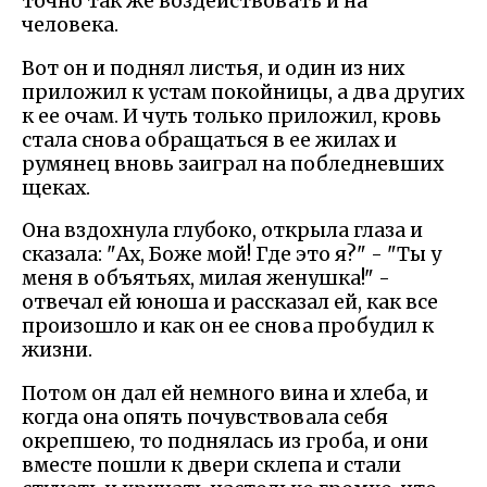
точно так же воздействовать и на
человека.
Вот он и поднял листья, и один из них
приложил к устам покойницы, а два других
к ее очам. И чуть только приложил, кровь
стала снова обращаться в ее жилах и
румянец вновь заиграл на побледневших
щеках.
Она вздохнула глубоко, открыла глаза и
сказала: "Ах, Боже мой! Где это я?" - "Ты у
меня в объятьях, милая женушка!" -
отвечал ей юноша и рассказал ей, как все
произошло и как он ее снова пробудил к
жизни.
Потом он дал ей немного вина и хлеба, и
когда она опять почувствовала себя
окрепшею, то поднялась из гроба, и они
вместе пошли к двери склепа и стали