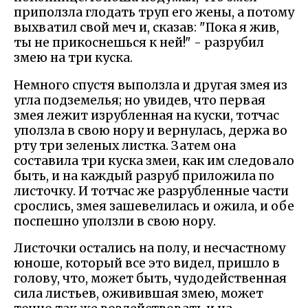
приползла глодать труп его жены, а потому
выхватил свой меч и, сказав: "Пока я жив,
ты не прикоснешься к ней!" - разрубил
змею на три куска.
Немного спустя выползла и другая змея из
угла подземелья; но увидев, что первая
змея лежит изрубленная на куски, тотчас
уползла в свою нору и вернулась, держа во
рту три зеленых листка. Затем она
составила три куска змеи, как им следовало
быть, и на каждый разруб приложила по
листочку. И тотчас же разрубленные части
срослись, змея зашевелилась и ожила, и обе
поспешно уползли в свою нору.
Листочки остались на полу, и несчастному
юноше, который все это видел, пришло в
голову, что, может быть, чудодейственная
сила листьев, оживившая змею, может