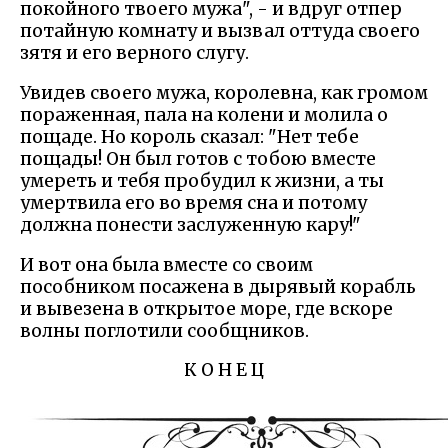
покойного твоего мужа", - и вдруг отпер
потайную комнату и вызвал оттуда своего
зятя и его верного слугу.
Увидев своего мужа, королевна, как громом
пораженная, пала на колени и молила о
пощаде. Но король сказал: "Нет тебе
пощады! Он был готов с тобою вместе
умереть и тебя пробудил к жизни, а ты
умертвила его во время сна и потому
должна понести заслуженную кару!"
И вот она была вместе со своим
пособником посажена в дырявый корабль
и вывезена в открытое море, где вскоре
волны поглотили сообщников.
К О Н Е Ц