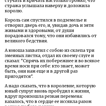
стучать и кричать настолько громко, что
стража услышала наверху и доложила
королю.
Король сам спустился в подземелье и
отворил дверь его, и, увидав дочь и зятя
живыми и здоровыми, от души
порадовался тому, что они избавились от
великого бедствия.
А юноша захватил с собою из склепа три
змеиных листка, отдал их своему слуге и
сказал: "Спрячь их побережнее и во всякое
время носи при себе: кто знает, может
быть, они нам еще и в другой раз
пригодятся".
А надо сказать, что в королевне, которую
юный супруг вновь пробудил к жизни,
вдруг произошла резкая перемена:
казалось, что в сердце ее иссякла разом