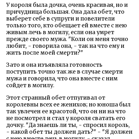
У короля была дочка, очень красивая, но и
причудница большая. Она дала обет, что
выберет себе в супруги и повелители
только того, кто обещает ей вместе с нею
живым лечь в могилу, если она умрет
прежде своего мужа. "Коли он меня точно
любит, - говорила она, - так на что ему и
жить после моей смерти?"
Зато и она изъявляла готовность
поступить точно так же в случае смерти
мужа и говорила, что она вместе с ним
сойдет в могилу.
Этот странный обет отпугивал от
королевны всех ее женихов; но юноша был
так увлечен ее красотой, что он ни на что
не посмотрел и стал у короля сватать его
дочку. "Да знаешь ли ты, - спросил король,
- какой обет ты должен дать?" - "Я должен
с нею вместе лечь в могилу, - сказал