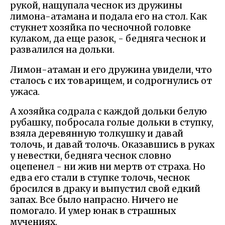
рукой, нащупала чеснок из дружины
лимона-атамана и подала его на стол. Как
стукнет хозяйка по чесночной головке
кулаком, да еще разок, - бедняга чеснок и
развалился на дольки.
Лимон-атаман и его дружина увидели, что
сталось с их товарищем, и содрогнулись от
ужаса.
А хозяйка содрала с каждой дольки белую
рубашку, побросала голые дольки в ступку,
взяла деревянную толкушку и давай
толочь, и давай толочь. Оказавшись в руках
у невестки, бедняга чеснок словно
оцепенел - ни жив ни мертв от страха. Но
едва его стали в ступке толочь, чеснок
бросился в драку и выпустил свой едкий
запах. Все было напрасно. Ничего не
помогало. И умер юнак в страшных
мучениях.