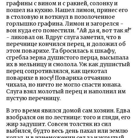
графины с вином и с ракией, солонку и
пошел на кухню. Нашел лимон, принес его
в столовую и воткнул в позолоченное
горлышко графина. Лимон и загорелся -
вон куда его поместили. "Ай да я, вот так я!"
- ликовал он. Вдруг слуга заметил, что в
перечнице кончился перец, и доложил об
этом поварихе. Та бросилась к шкафу,
сгребла зерна душистого перца, высыпала
их в мельницу и смолола. Уж как душистый
перец сопротивлялся, как щекотал
поварихе в носу! Повариха отчаянно
чихала, но ничто не могло спасти юнака.
Слуга взял молотый перец и наполнил им
пустую перечницу.
В это время явился домой сам хозяин. Едва
взобрался он по лестнице: того и гляди, его
жир задушит. Совсем толстяк из сил
выбился, будто весь день пахал или землю
копал, и в изнеможении сел за накрытый