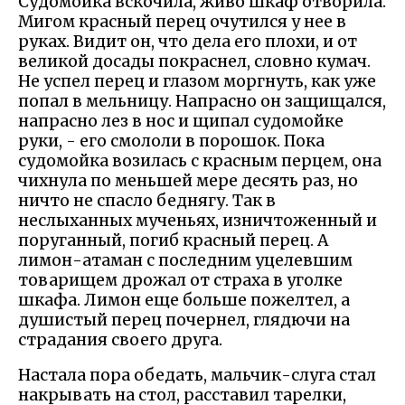
Судомойка вскочила, живо шкаф отворила.
Мигом красный перец очутился у нее в
руках. Видит он, что дела его плохи, и от
великой досады покраснел, словно кумач.
Не успел перец и глазом моргнуть, как уже
попал в мельницу. Напрасно он защищался,
напрасно лез в нос и щипал судомойке
руки, - его смололи в порошок. Пока
судомойка возилась с красным перцем, она
чихнула по меньшей мере десять раз, но
ничто не спасло беднягу. Так в
неслыханных мученьях, изничтоженный и
поруганный, погиб красный перец. А
лимон-атаман с последним уцелевшим
товарищем дрожал от страха в уголке
шкафа. Лимон еще больше пожелтел, а
душистый перец почернел, глядючи на
страдания своего друга.
Настала пора обедать, мальчик-слуга стал
накрывать на стол, расставил тарелки,