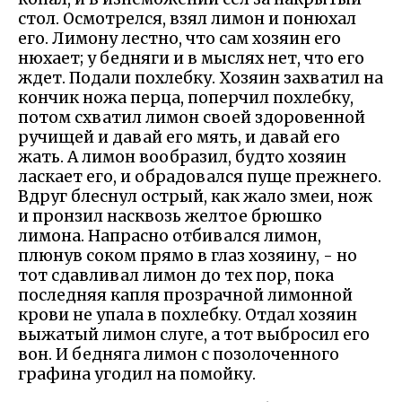
стол. Осмотрелся, взял лимон и понюхал
его. Лимону лестно, что сам хозяин его
нюхает; у бедняги и в мыслях нет, что его
ждет. Подали похлебку. Хозяин захватил на
кончик ножа перца, поперчил похлебку,
потом схватил лимон своей здоровенной
ручищей и давай его мять, и давай его
жать. А лимон вообразил, будто хозяин
ласкает его, и обрадовался пуще прежнего.
Вдруг блеснул острый, как жало змеи, нож
и пронзил насквозь желтое брюшко
лимона. Напрасно отбивался лимон,
плюнув соком прямо в глаз хозяину, - но
тот сдавливал лимон до тех пор, пока
последняя капля прозрачной лимонной
крови не упала в похлебку. Отдал хозяин
выжатый лимон слуге, а тот выбросил его
вон. И бедняга лимон с позолоченного
графина угодил на помойку.