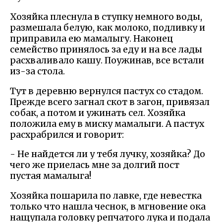
Хозяйка плеснула в ступку немного воды,
размешала белую, как молоко, подливку и
приправила ею мамалыгу. Наконец
семейство принялось за еду и на все лады
расхваливало кашу. Поужинав, все встали
из-за стола.
Тут в деревню вернулся пастух со стадом.
Прежде всего загнал скот в загон, привязал
собак, а потом и ужинать сел. Хозяйка
положила ему в миску мамалыги. А пастух
расхрабрился и говорит:
- Не найдется ли у тебя лучку, хозяйка? До
чего же приелась мне за долгий пост
пустая мамалыга!
Хозяйка пошарила по лавке, где невестка
только что нашла чеснок, в мгновение ока
нащупала головку репчатого лука и подала