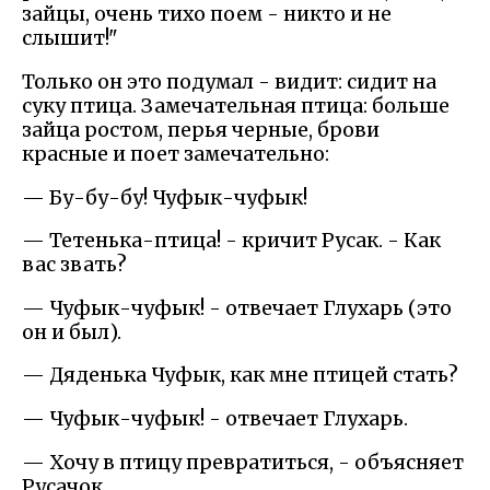
зайцы, очень тихо поем - никто и не
слышит!"
Только он это подумал - видит: сидит на
суку птица. Замечательная птица: больше
зайца ростом, перья черные, брови
красные и поет замечательно:
— Бу-бу-бу! Чуфык-чуфык!
— Тетенька-птица! - кричит Русак. - Как
вас звать?
— Чуфык-чуфык! - отвечает Глухарь (это
он и был).
— Дяденька Чуфык, как мне птицей стать?
— Чуфык-чуфык! - отвечает Глухарь.
— Хочу в птицу превратиться, - объясняет
Русачок.