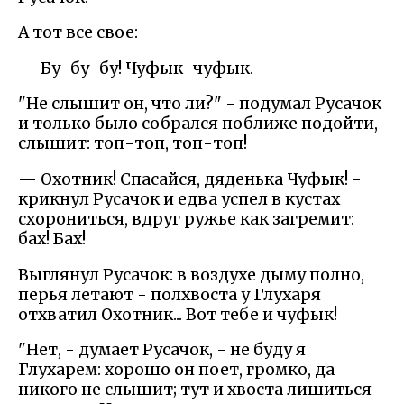
А тот все свое:
— Бу-бу-бу! Чуфык-чуфык.
"Не слышит он, что ли?" - подумал Русачок
и только было собрался поближе подойти,
слышит: топ-топ, топ-топ!
— Охотник! Спасайся, дяденька Чуфык! -
крикнул Русачок и едва успел в кустах
схорониться, вдруг ружье как загремит:
бах! Бах!
Выглянул Русачок: в воздухе дыму полно,
перья летают - полхвоста у Глухаря
отхватил Охотник... Вот тебе и чуфык!
"Нет, - думает Русачок, - не буду я
Глухарем: хорошо он поет, громко, да
никого не слышит; тут и хвоста лишиться