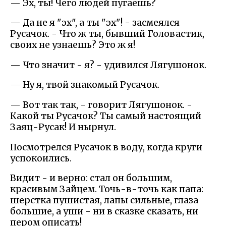
— Эх, ты! Чего людей пугаешь?
— Да не я "эх", а ты "эх"! - засмеялся
Русачок. - Что ж ты, бывший Головастик,
своих не узнаешь? Это ж я!
— Что значит - я? - удивился Лягушонок.
— Ну я, твой знакомый Русачок.
— Вот так так, - говорит Лягушонок. -
Какой ты Русачок? Ты самый настоящий
Заяц-Русак! И нырнул.
Посмотрелся Русачок в воду, когда круги
успокоились.
Видит - и верно: стал он большим,
красивым Зайцем. Точь-в-точь как папа:
шерстка пушистая, лапы сильные, глаза
большие, а уши - ни в сказке сказать, ни
пером описать!