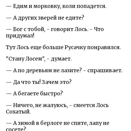
— Едим и морковку, коли попадется.
— А других зверей не едите?
— Бог с тобой, - говорит Лось. - Что
придумал!
Тут Лось еще больше Русачку понравился.
"Стану Лосем", - думает.
— А по деревьям не лазите? - спрашивает.
— Да что ты! Зачем это?
— А бегаете быстро?
— Ничего, не жалуюсь, - смеется Лось
Сохатый.
— А зимой в берлоге не спите, лапу не
сосете?