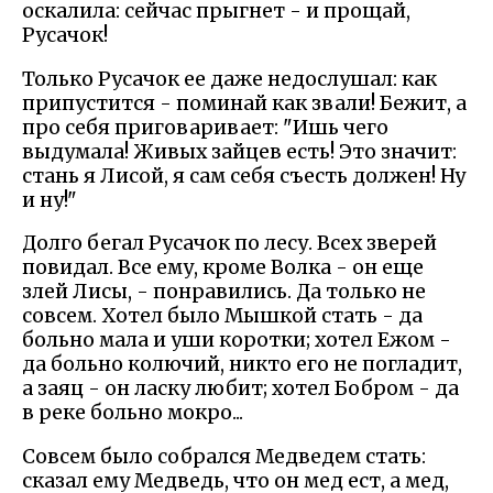
оскалила: сейчас прыгнет - и прощай,
Русачок!
Только Русачок ее даже недослушал: как
припустится - поминай как звали! Бежит, а
про себя приговаривает: "Ишь чего
выдумала! Живых зайцев есть! Это значит:
стань я Лисой, я сам себя съесть должен! Ну
и ну!"
Долго бегал Русачок по лесу. Всех зверей
повидал. Все ему, кроме Волка - он еще
злей Лисы, - понравились. Да только не
совсем. Хотел было Мышкой стать - да
больно мала и уши коротки; хотел Ежом -
да больно колючий, никто его не погладит,
а заяц - он ласку любит; хотел Бобром - да
в реке больно мокро...
Совсем было собрался Медведем стать:
сказал ему Медведь, что он мед ест, а мед,