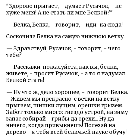
"Здорово прыгает, - думает Русачок, - не
хуже меня! А не стать ли мне Белкой?"
— Белка, Белка, - говорит, - иди-ка сюда!
Соскочила Белка на самую нижнюю ветку.
— Здравствуй, Русачок, - говорит, - чего
тебе?
— Расскажи, пожалуйста, как вы, белки,
живете, - просит Русачок, - а то я надумал
Белкой стать!
— Ну что ж, дело хорошее, - говорит Белка.
- Живем мы прекрасно: с ветки на ветку
прыгаем, шишки лущим, орешки грызем.
Забот только много: гнездо устрой, на зиму
запас собирай - грибы да орехи... Ну да
ничего, когда привыкнешь! Полезай на
дерево - я тебя всей беличьей науке обучу!