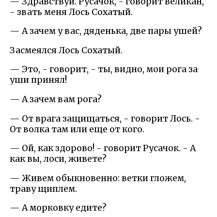
— Здравствуй. Русачок, - говорит великан,
- звать меня Лось Сохатый.
— А зачем у вас, дяденька, две пары ушей?
Засмеялся Лось Сохатый.
— Это, - говорит, - ты, видно, мои рога за
уши принял!
— А зачем вам рога?
— От врага защищаться, - говорит Лось. -
От волка там или еще от кого.
— Ой, как здорово! - говорит Русачок. - А
как вы, лоси, живете?
— Живем обыкновенно: ветки гложем,
траву щиплем.
— А морковку едите?