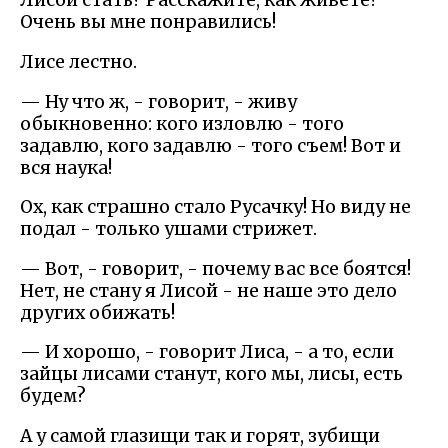
Лисой стать? Расскажите, как живете?
Очень вы мне понравились!
Лисе лестно.
— Ну что ж, - говорит, - живу
обыкновенно: кого изловлю - того
задавлю, кого задавлю - того съем! Вот и
вся наука!
Ох, как страшно стало Русачку! Но виду не
подал - только ушами стрижет.
— Вот, - говорит, - почему вас все боятся!
Нет, не стану я Лисой - не наше это дело
других обижать!
— И хорошо, - говорит Лиса, - а то, если
зайцы лисами станут, кого мы, лисы, есть
будем?
А у самой глазищи так и горят, зубищи