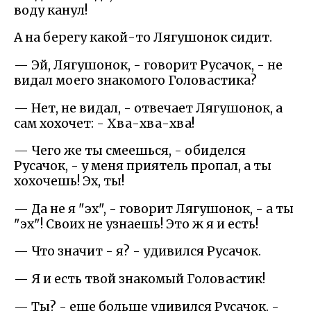
воду канул!
А на берегу какой-то Лягушонок сидит.
— Эй, Лягушонок, - говорит Русачок, - не
видал моего знакомого Головастика?
— Нет, не видал, - отвечает Лягушонок, а
сам хохочет: - Хва-хва-хва!
— Чего же ты смеешься, - обиделся
Русачок, - у меня приятель пропал, а ты
хохочешь! Эх, ты!
— Да не я "эх", - говорит Лягушонок, - а ты
"эх"! Своих не узнаешь! Это ж я и есть!
— Что значит - я? - удивился Русачок.
— Я и есть твой знакомый Головастик!
— Ты? - еще больше удивился Русачок. -