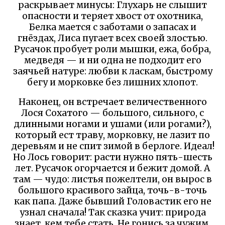
раскрывает минусы: Глухарь не слышит
опасности и теряет хвост от охотника,
Белка мается с заботами о запасах и
гнёздах, Лиса пугает всех своей злостью.
Русачок пробует роли мышки, ежа, бобра,
медведя — и ни одна не подходит его
заячьей натуре: любви к ласкам, быстрому
бегу и морковке без лишних хлопот.
Наконец, он встречает величественного
Лося Сохатого — большого, сильного, с
длинными ногами и ушами (или рогами?),
который ест траву, морковку, не лазит по
деревьям и не спит зимой в берлоге. Идеал!
Но Лось говорит: расти нужно пять-шесть
лет. Русачок огорчается и бежит домой. А
там — чудо: листья пожелтели, он вырос в
большого красивого зайца, точь-в-точь
как папа. Даже бывший Головастик его не
узнал сначала! Так сказка учит: природа
знает, кем тебе стать. Не гонись за чужим,