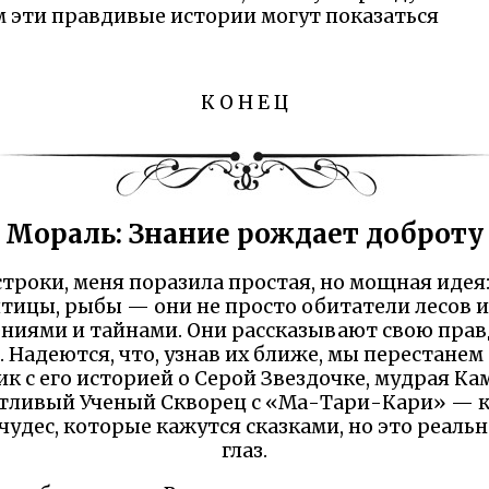
м эти правдивые истории могут показаться
К О Н Е Ц
Мораль: Знание рождает доброту
 строки, меня поразила простая, но мощная иде
птицы, рыбы — они не просто обитатели лесов и
ниями и тайнами. Они рассказывают свою прав
м. Надеются, что, узнав их ближе, мы перестан
к с его историей о Серой Звездочке, мудрая Ка
лтливый Ученый Скворец с «Ма-Тари-Кари» — к
чудес, которые кажутся сказками, но это реаль
глаз.