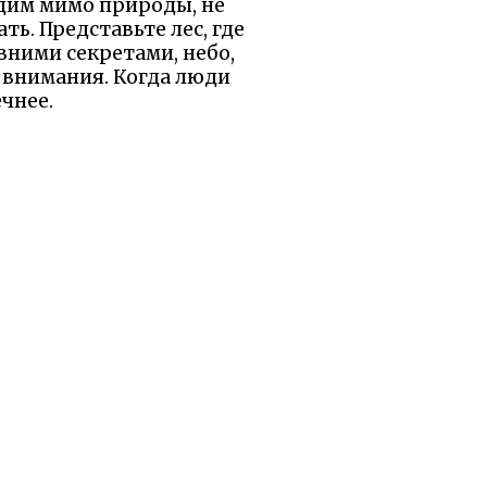
одим мимо природы, не
ть. Представьте лес, где
евними секретами, небо,
с внимания. Когда люди
чнее.
 меня новому. Будьте тем
сь — и ваша доброта
ы были бы рады, если
равилось.