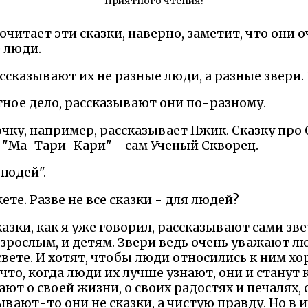
Приятного чтения!
очитает эти сказки, наверно, заметит, что они о
 люди.
рассказывают их не разные люди, а разные звери.
тное дело, рассказывают они по-разному.
чку, например, рассказывает Пжик. Сказку про
у "Ма-Тари-Кари" - сам Ученый Скворец.
людей".
ете. Разве не все сказки - для людей?
сказки, как я уже говорил, рассказывают сами зв
зрослым, и детям. Звери ведь очень уважают лю
 свете. И хотят, чтобы люди относились к ним х
 что, когда люди их лучше узнают, они и станут
ают о своей жизни, о своих радостях и печалях, 
ывают-то они не сказки, а чистую правду. Но в 