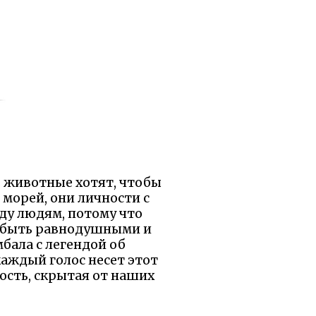
я: животные хотят, чтобы
 морей, они личности с
ду людям, потому что
ем быть равнодушными и
мбала с легендой об
аждый голос несет этот
ность, скрытая от наших