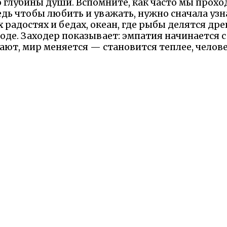
о глубины души. Вспомните, как часто мы прох
едь чтобы любить и уважать, нужно сначала узна
 радостях и бедах, океан, где рыбы делятся др
оде. Заходер показывает: эмпатия начинается 
ают, мир меняется — становится теплее, челове
ь к этому предисловию, и каждый раз оно учит
го ждут животные. Остановитесь, прислушайте
вернется сторицей, делая жизнь ярче для всех.
 Надеемся Вам понравилась сказка и наш сайт. М
елили минутку и рассказали что именно вам пон
Оставьте отзыв на Яндексе!