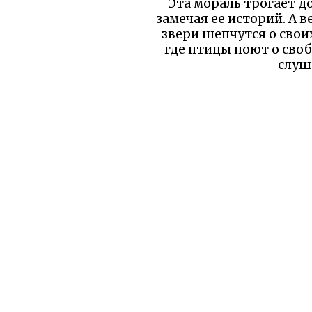
Эта мораль трогает д
замечая ее историй. А в
звери шепчутся о своих
где птицы поют о своб
слуш
Я до сих пор возвращаюс
слушателем, которо
Уважаемый читатель!
бы вы уд