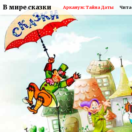
В мире сказки
Арканум: Тайна Даты
Чита