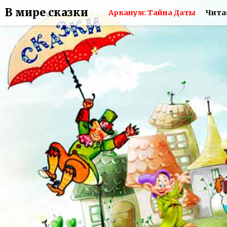
В мире сказки
Арканум: Тайна Даты
Чита