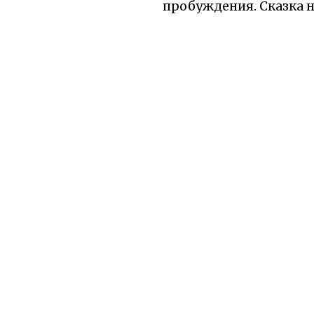
пробуждения. Сказка н
начнётся от такой пр
знач
Уважаемый читатель!
бы вы уд
О сайте
Все сказк
2010-2026 Добрые сказки для
Русские а