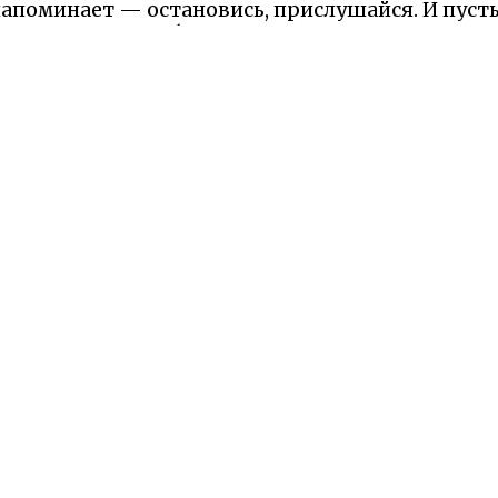
апоминает — остановись, прислушайся. И пуст
остой, но волшебной песенки. Ведь в этом и сут
ит слышать словами, а значит — чувствовать д
 Надеемся Вам понравилась сказка и наш сайт. М
елили минутку и рассказали что именно вам пон
Оставьте отзыв на Яндексе!
и:
Диафильмы
Раскраски
вторы