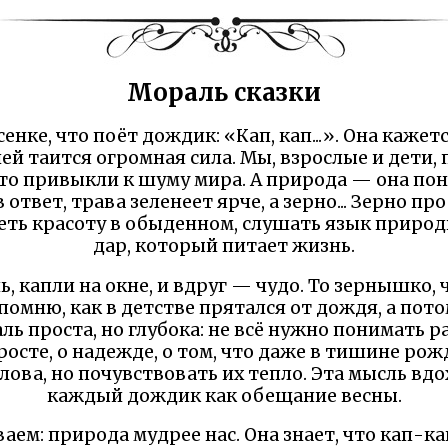
Мораль сказки
сенке, что поёт дождик: «Кап, кап...». Она кажет
ней таится огромная сила. Мы, взрослые и дети,
то привыкли к шуму мира. А природа — она пон
 ответ, трава зеленеет ярче, а зерно... Зерно п
деть красоту в обыденном, слушать язык природ
дар, который питает жизнь.
, капли на окне, и вдруг — чудо. То зернышко, 
 помню, как в детстве прятался от дождя, а пот
ль проста, но глубока: не всё нужно понимать р
росте, о надежде, о том, что даже в тишине ро
лова, но почувствовать их тепло. Эта мысль вд
каждый дождик как обещание весны.
ваем: природа мудрее нас. Она знает, что кап-