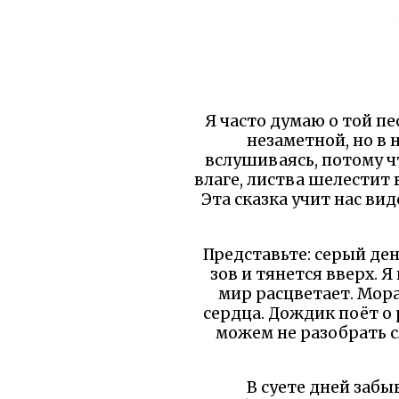
Я часто думаю о той пе
незаметной, но в 
вслушиваясь, потому ч
влаге, листва шелестит в
Эта сказка учит нас ви
Представьте: серый день
зов и тянется вверх. Я
мир расцветает. Мора
сердца. Дождик поёт о 
можем не разобрать с
В суете дней забы