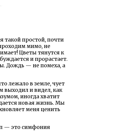
ся такой простой, почти
 проходим мимо, не
имает! Цветы тянутся к
робуждается и прорастает.
ы. Дождь — не помеха, а
что лежало в земле, чует
ом выходил и видел, как
азумом, иногда хватит
ждается новая жизнь. Мы
охновляет меня ценить
кап — это симфония