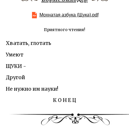
Мохнатая азбука (Щука).pdf
Приятного чтения!
Хватать, глотать
Умеют
ЩУКИ -
Другой
Не нужно им науки!
К О Н Е Ц