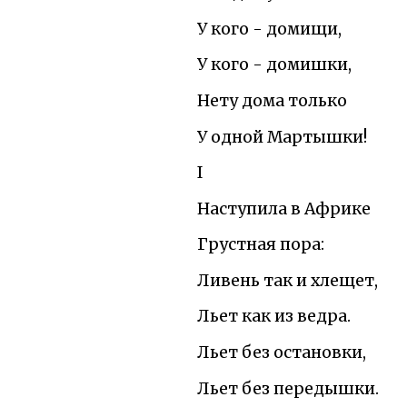
У кого - домищи,
У кого - домишки,
Нету дома только
У одной Мартышки!
I
Наступила в Африке
Грустная пора:
Ливень так и хлещет,
Льет как из ведра.
Льет без остановки,
Льет без передышки.