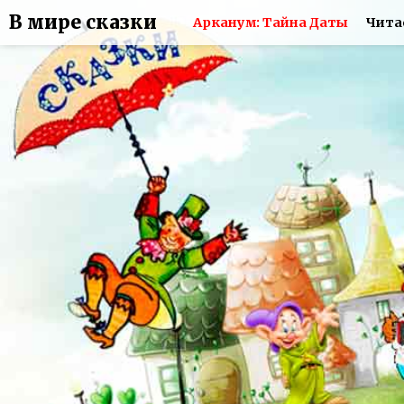
В мире сказки
Арканум: Тайна Даты
Чита