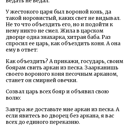
ведать не ведал.
У жестокого царя был вороной конь, да
такой норовистый, каких свет не видывал.
Не то что объездить его, но и подойти к
нему никто не смел. Жила в царском
дворце одна знахарка, хитрая баба. Раз
спросил ее царь, как объездить коня. А она
ему в ответ:
Как объездить? А прикажи, государь, своим
боярам свить аркан из песка. Заарканишь
своего вороного коня песочным арканом,
станет он смирней овечки.
Созвал царь всех бояр и объявил свою
волю:
Завтра же доставьте мне аркан из песка. А
если явитесь во дворец без аркана, я вас
всех до единого переказню.