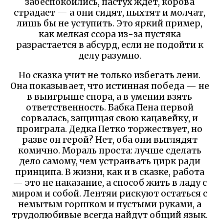
забеспокоились, пастух ждет, корова
страдает — а они сидят, пыхтят и молчат,
лишь бы не уступить. Это яркий пример,
как мелкая ссора из-за пустяка
разрастается в абсурд, если не подойти к
делу разумно.
Но сказка учит не только избегать лени.
Она показывает, что истинная победа — не
в выигрыше спора, а в умении взять
ответственность. Бабка Пена первой
сорвалась, защищая свою кацавейку, и
проиграла. Дедка Петко торжествует, но
разве он герой? Нет, оба они выглядят
комично. Мораль проста: лучше сделать
дело самому, чем устраивать цирк ради
принципа. В жизни, как и в сказке, работа
— это не наказание, а способ жить в ладу с
миром и собой. Лентяи рискуют остаться с
немытым горшком и пустыми руками, а
трудолюбивые всегда найдут общий язык.