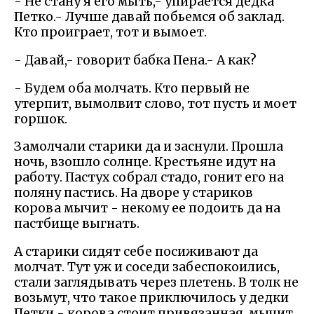
- Не стану я его мыть,- упирается дедка
Петко.- Лучше давай побьемся об заклад.
Кто проиграет, тот и вымоет.
- Давай,- говорит бабка Пена.- А как?
- Будем оба молчать. Кто первый не
утерпит, вымолвит слово, тот пусть и моет
горшок.
Замолчали старики да и заснули. Прошла
ночь, взошло солнце. Крестьяне идут на
работу. Пастух собрал стадо, гонит его на
поляну пастись. На дворе у стариков
корова мычит - некому ее подоить да на
пастбище выгнать.
А старики сидят себе посиживают да
молчат. Тут уж и соседи забеспокоились,
стали заглядывать через плетень. В толк не
возьмут, что такое приключилось у дедки
Петки - корова стоит привязанная, мычит,