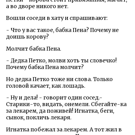
а во дворе никого нет.
Вошли соседи в хату и спрашивают:
- Что у вас такое, бабка Пена? Почему не
доишь корову?
Молчит бабка Пена.
- Дедка Петко, молви хоть ты словечко!
Почему бабка Пена молчит?
Но дедка Петко тоже ни слова. Только
головой качает, как лошадь.
- Ну и дела! - говорит один сосед.-
Старики-то, видать, онемели. Сбегайте-ка
за лекарем, да поживей! Игнатка, беги,
сынок, покличь лекаря.
Игнатка побежал за лекарем. А тот жил в