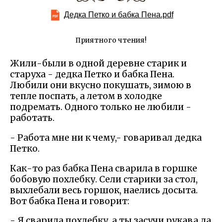
Дедка Петко и бабка Пена.pdf
Приятного чтения!
Жили-были в одной деревне старик и
старуха - дедка Петко и бабка Пена.
Любили они вкусно покушать, зимою в
тепле поспать, а летом в холодке
подремать. Одного только не любили -
работать.
- Работа мне ни к чему,- говаривал дедка
Петко.
Как-то раз бабка Пена сварила в горшке
бобовую похлебку. Сели старики за стол,
выхлебали весь горшок, наелись досыта.
Вот бабка Пена и говорит:
- Я сварила похлебку, а ты засучи рукава да