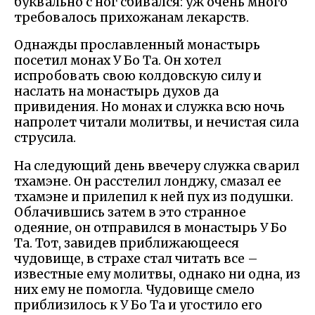
буквально с ног сбивался: уж очень много
требовалось прихожанам лекарств.
Однажды прославленный монастырь
посетил монах У Бо Та. Он хотел
испробовать свою колдовскую силу и
наслать на монастырь духов да
привидения. Но монах и служка всю ночь
напролет читали молитвы, и нечистая сила
струсила.
На следующий день ввечеру служка сварил
тхамэне. Он расстелил лонджу, смазал ее
тхамэне и прилепил к ней пух из подушки.
Облачившись затем в это странное
одеяние, он отправился в монастырь У Бо
Та. Тот, завидев приближающееся
чудовище, в страхе стал читать все –
известные ему молитвы, однако ни одна, из
них ему не помогла. Чудовище смело
приблизилось к У Бо Та и угостило его