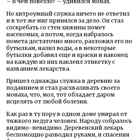
– В чем повезло? – удивился монах.
Но хитроумный служка ничего не ответил
и в тот же миг принялся за дело. Он стал
соскребать со стен хижины помет
насекомых, а потом, когда набралось
помета достаточно много, разложил его по
бутылкам, налил воды, а в некоторые
бутылки добавил еще и краски и наконец
на каждую из них наклеил этикетку с
названием лекарства.
Пришел однажды служка в деревню за
подаянием и стал расхваливать своего
монаха, что, мол, тот обладает даром
исцелять от любой болезни.
Как раз в ту пору в одном доме умирал от
тяжкого недуга человек. Народу собралось
видимо-невидимо. Деревенский лекарь
беспомощно разводил руками, и спасения