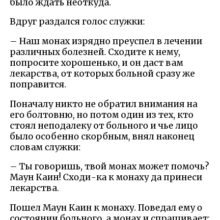
было ждать неоткуда.
Вдруг раздался голос служки:
– Наш монах изрядно преуспел в лечении
различных болезней. Сходите к нему,
попросите хорошенько, и он даст вам
лекарства, от которых больной сразу же
поправится.
Поначалу никто не обратил внимания на
его болтовню, но потом один из тех, кто
стоял неподалеку от больного и чье лицо
было особенно скорбным, внял наконец
словам служки:
– Ты говоришь, твой монах может помочь?
Маун Каин! Сходи-ка к монаху да принеси
лекарства.
Пошел Маун Каин к монаху. Поведал ему о
состоянии больного, а монах и спрашивает: