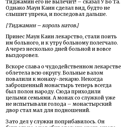
Тиджамин его не вылечит! – сказал У Бо Та.
Однако Маун Каин сделал вид, будто не
слышит упрека, и последовал дальше.
[Тиджамин – король натов.]
Принес Маун Каин лекарство, стали поить
им больного, и к утру больному полегчало.
А через несколько дней больной и вовсе
выздоровел.
Вскоре слава о чудодейственном лекарстве
облетела всю округу. Больные валом
повалили к монаху-лекарю. Некогда
заброшенный монастырь теперь всегда
был полон народу. Сюда приходили
целыми семьями. А монах со служкой уже
не испытывали голода – монастырский
двор стал мал для подношений.
Зато дел у служки поприбавилось. Он